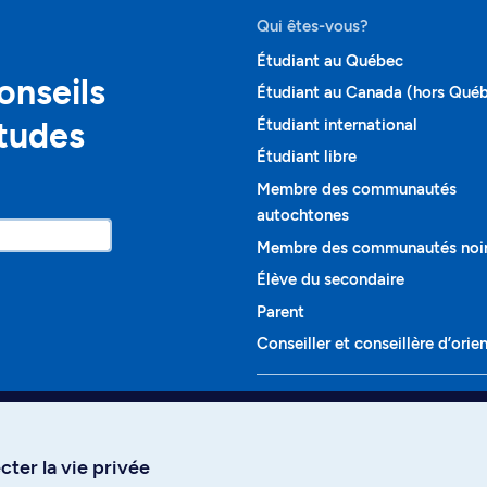
Qui êtes-vous?
Étudiant au Québec
onseils
Étudiant au Canada (hors Qué
études
Étudiant international
Étudiant libre
Membre des communautés
autochtones
Membre des communautés noi
Élève du secondaire
Parent
Conseiller et conseillère d’orie
Programmes et cours
Liste complète des cours
ter la vie privée
Voir tous les programmes