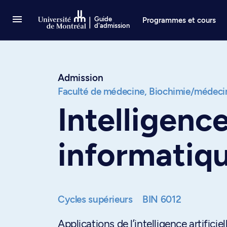
Passer au contenu
Guide
Programmes et cours
d'admission
Admission
Faculté de médecine,
Biochimie/médecin
Intelligence
informatiq
Cycles supérieurs
BIN 6012
Applications de l’intelligence artificie