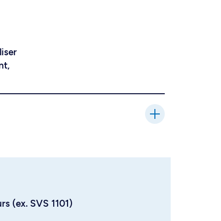
liser
nt,
urs (ex. SVS 1101)