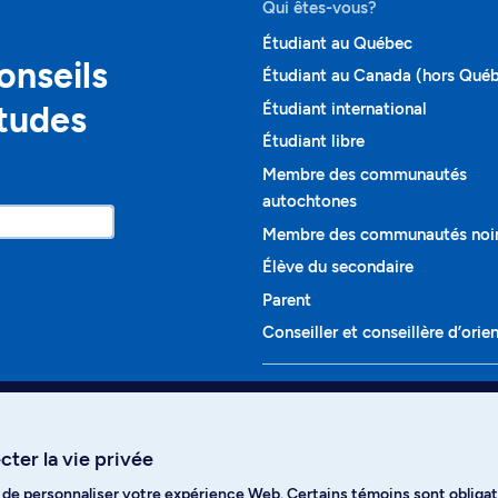
Qui êtes-vous?
Étudiant au Québec
onseils
Étudiant au Canada (hors Qué
études
Étudiant international
Étudiant libre
Membre des communautés
autochtones
Membre des communautés noi
Élève du secondaire
Parent
Conseiller et conseillère d’orie
Programmes et cours
Liste complète des cours
ter la vie privée
Voir tous les programmes
t de personnaliser votre expérience Web. Certains témoins sont obligat