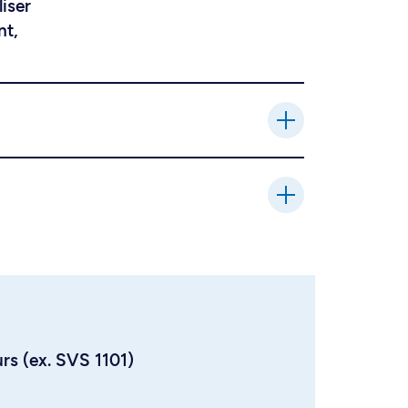
liser
nt,
urs (ex. SVS 1101)