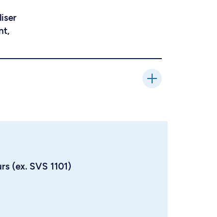
liser
nt,
urs (ex. SVS 1101)