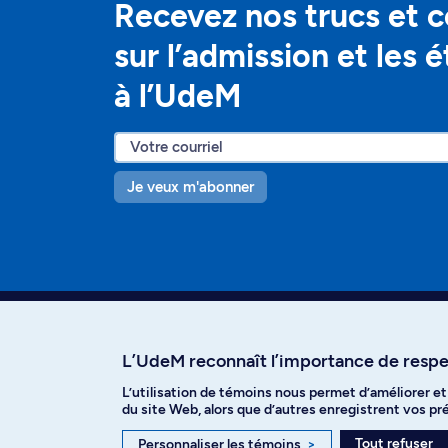
Recevez nos trucs et c
sur l’admission et les 
à l’UdeM
Je veux m'abonner
L’UdeM reconnaît l’importance de respec
L’utilisation de témoins nous permet d’améliorer e
Facebook
Instagram
T
du site Web, alors que d’autres enregistrent vos p
Tout refuser
Personnaliser les témoins
>