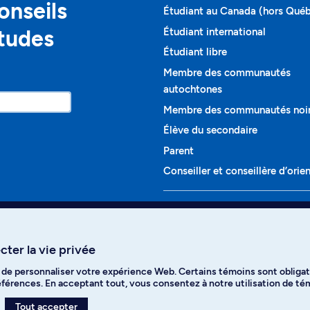
onseils
Étudiant au Canada (hors Qué
études
Étudiant international
Étudiant libre
Membre des communautés
autochtones
Membre des communautés noi
Élève du secondaire
Parent
Conseiller et conseillère d’orie
Programmes et cours
Liste complète des cours
ter la vie privée
Voir tous les programmes
t de personnaliser votre expérience Web. Certains témoins sont obligat
ikTok
YouTube
Spotify
références. En acceptant tout, vous consentez à notre utilisation de t
Tout accepter