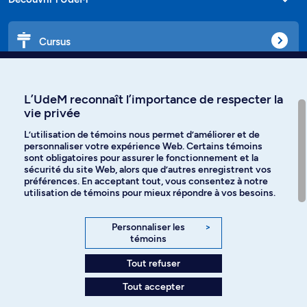
Cursus
Affiniti
L’UdeM reconnaît l’importance de respecter la
vie privée
L’utilisation de témoins nous permet d’améliorer et de
personnaliser votre expérience Web. Certains témoins
Langues
sont obligatoires pour assurer le fonctionnement et la
sécurité du site Web, alors que d’autres enregistrent vos
préférences. En acceptant tout, vous consentez à notre
Facebook
Instagram
utilisation de témoins pour mieux répondre à vos besoins.
TikTok
YouTube
Personnaliser les
>
témoins
Spotify
Tout refuser
Tout accepter
Politique de confidentialité