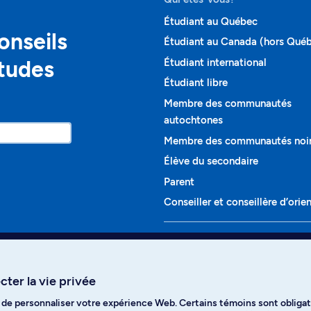
Étudiant au Québec
onseils
Étudiant au Canada (hors Qué
études
Étudiant international
Étudiant libre
Membre des communautés
autochtones
Membre des communautés noi
Élève du secondaire
Parent
Conseiller et conseillère d’orie
Programmes et cours
Liste complète des cours
ter la vie privée
Voir tous les programmes
t de personnaliser votre expérience Web. Certains témoins sont obligat