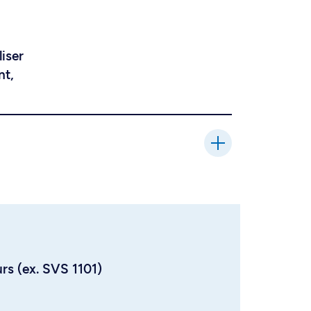
liser
nt,
urs (ex. SVS 1101)