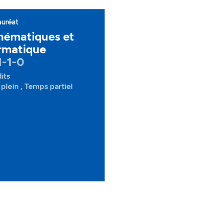
auréat
hématiques et
rmatique
1-1-0
its
plein , Temps partiel