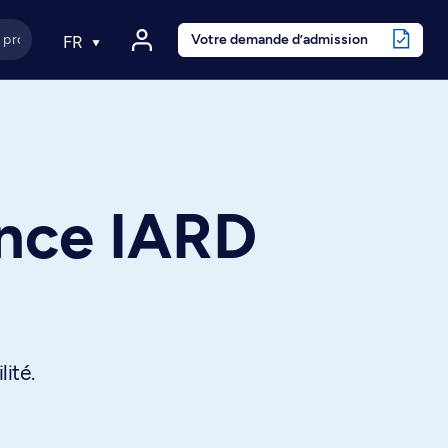
Votre demande d’admission
FR
ance IARD
ité.