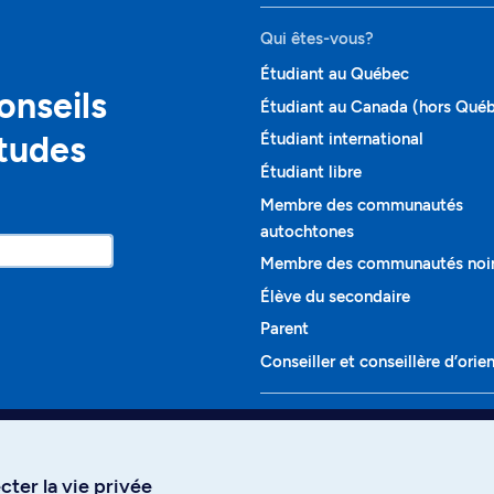
Qui êtes-vous?
Étudiant au Québec
onseils
Étudiant au Canada (hors Qué
études
Étudiant international
Étudiant libre
Membre des communautés
autochtones
Membre des communautés noi
Élève du secondaire
Parent
Conseiller et conseillère d’orie
Programmes et cours
Liste complète des cours
ter la vie privée
Voir tous les programmes