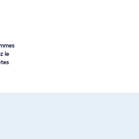
rammes
z le
êtes