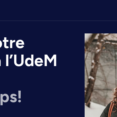
otre
à l’UdeM
ps!