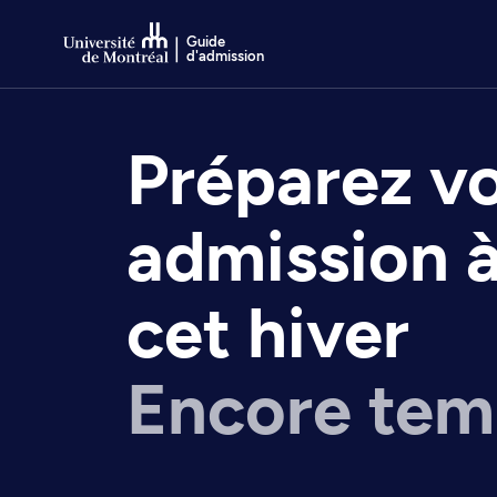
Passer au contenu
Guide
d'admission
Préparez v
admission 
cet hiver
Encore tem