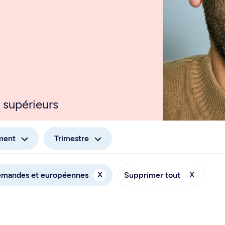
 supérieurs
ment
Trimestre
X
X
lemandes et européennes
Supprimer tout