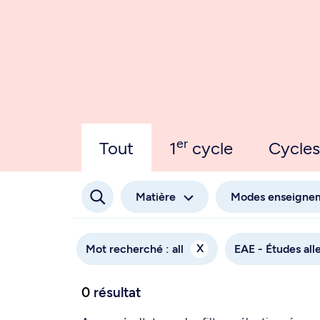
er
Tout
1
cycle
Cycles
Matière
Modes enseigne
X
Mot recherché : all
EAE - Études al
0
résultat