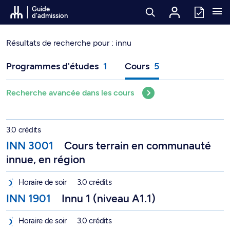
Passer au contenu
Guide
d'admission
Résultats de recherche pour :
innu
Programmes d'études
1
Cours
5
Recherche avancée dans les cours
Cours terrain en communauté innue, en région - INN 3001
3.0 crédits
INN 3001
Cours terrain en communauté
innue, en région
Innu 1 (niveau A1.1) - INN 1901
Horaire de soir
3.0 crédits
INN 1901
Innu 1 (niveau A1.1)
Innu 2 (niveau A1.2) - INN 1902
Horaire de soir
3.0 crédits