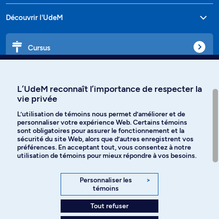
Découvrir l'UdeM
Cursus
Affiniti
L’UdeM reconnaît l’importance de respecter la
vie privée
L’utilisation de témoins nous permet d’améliorer et de
personnaliser votre expérience Web. Certains témoins
Langues
sont obligatoires pour assurer le fonctionnement et la
sécurité du site Web, alors que d’autres enregistrent vos
préférences. En acceptant tout, vous consentez à notre
Facebook
Instagram
utilisation de témoins pour mieux répondre à vos besoins.
TikTok
YouTube
Personnaliser les
>
témoins
Spotify
Tout refuser