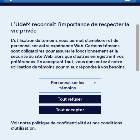
Affiniti
L’UdeM reconnaît l’importance de respecter la
vie privée
L’utilisation de témoins nous permet d’améliorer et de
personnaliser votre expérience Web. Certains témoins
Langues
sont obligatoires pour assurer le fonctionnement et la
sécurité du site Web, alors que d’autres enregistrent vos
préférences. En acceptant tout, vous consentez à notre
Facebook
Instagram
utilisation de témoins pour mieux répondre à vos besoins.
TikTok
YouTube
Personnaliser les
>
témoins
Spotify
Tout refuser
Tout accepter
Politique de confidentialité
Voir notre
politique de confidentialité
et nos
conditions
d’utilisation
.
Paramètres des témoins