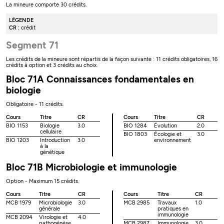
La mineure comporte 30 crédits.
LÉGENDE
CR :
crédit
Segment 71
Les crédits de la mineure sont répartis de la façon suivante : 11 crédits obligatoires, 16
crédits à option et 3 crédits au choix.
Bloc 71A Connaissances fondamentales en
biologie
Obligatoire - 11 crédits.
Cours
Titre
CR
Cours
Titre
CR
BIO 1153
Biologie
3.0
BIO 1284
Évolution
2.0
cellulaire
BIO 1803
Écologie et
3.0
BIO 1203
Introduction
3.0
environnement
à la
génétique
Bloc 71B Microbiologie et immunologie
Option - Maximum 15 crédits.
Cours
Titre
CR
Cours
Titre
CR
MCB 1979
Microbiologie
3.0
MCB 2985
Travaux
1.0
générale
pratiques en
immunologie
MCB 2094
Virologie et
4.0
pathogénèse
MCB 2987
Immunologie
3.0