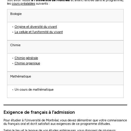
Soit avoir réussi
à l'Université de Montréal
et avant l'entrée dans le programme
,
les
cours préalables
suivants :
Biologie
Origine et diversité du vivant
La cellule et l’uniformité du vivant
Chimie
Chimie générale
Chimie organique
Mathématique
Un cours de mathématique
Exigence de français à l’admission
Pour étudier à l’Université de Montréal, vous devez démontrer que votre connaissance
du français oral et écrit satisfait aux exigences de ce programme d’études.
Selon le lieu et la langue de vos études antérieures, vous disposez de plusieurs