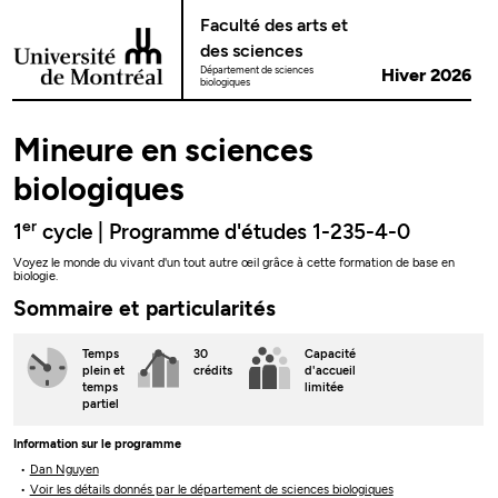
Passer au contenu
Faculté des arts et
des sciences
Département de sciences
Hiver 2026
biologiques
Mineure en sciences
biologiques
er
1
cycle | Programme d'études 1-235-4-0
Voyez le monde du vivant d'un tout autre œil grâce à cette formation de base en
biologie.
Sommaire et particularités
Temps
30
Capacité
plein
et
crédits
d'accueil
temps
limitée
partiel
Information sur le programme
Dan Nguyen
Voir les détails donnés par le département de sciences biologiques