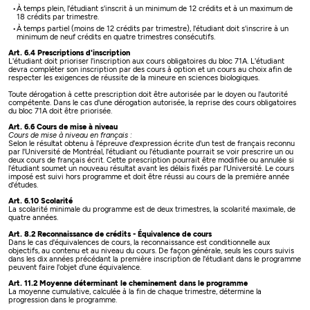
À temps plein, l'étudiant s'inscrit à un minimum de 12 crédits et à un maximum de
18 crédits par trimestre.
À temps partiel (moins de 12 crédits par trimestre), l'étudiant doit s'inscrire à un
minimum de neuf crédits en quatre trimestres consécutifs.
Art. 6.4 Prescriptions d'inscription
L'étudiant doit prioriser l'inscription aux cours obligatoires du bloc 71A. L'étudiant
devra compléter son inscription par des cours à option et un cours au choix afin de
respecter les exigences de réussite de la mineure en sciences biologiques.
Toute dérogation à cette prescription doit être autorisée par le doyen ou l'autorité
compétente. Dans le cas d'une dérogation autorisée, la reprise des cours obligatoires
du bloc 71A doit être priorisée.
Art. 6.6 Cours de mise à niveau
Cours de mise à niveau en français :
Selon le résultat obtenu à l'épreuve d'expression écrite d'un test de français reconnu
par l'Université de Montréal, l'étudiant ou l'étudiante pourrait se voir prescrire un ou
deux cours de français écrit. Cette prescription pourrait être modifiée ou annulée si
l'étudiant soumet un nouveau résultat avant les délais fixés par l'Université. Le cours
imposé est suivi hors programme et doit être réussi au cours de la première année
d'études.
Art. 6.10 Scolarité
La scolarité minimale du programme est de deux trimestres, la scolarité maximale, de
quatre années.
Art. 8.2 Reconnaissance de crédits - Équivalence de cours
Dans le cas d'équivalences de cours, la reconnaissance est conditionnelle aux
objectifs, au contenu et au niveau du cours. De façon générale, seuls les cours suivis
dans les dix années précédant la première inscription de l'étudiant dans le programme
peuvent faire l'objet d'une équivalence.
Art. 11.2 Moyenne déterminant le cheminement dans le programme
La moyenne cumulative, calculée à la fin de chaque trimestre, détermine la
progression dans le programme.