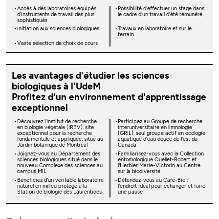
Accès à des laboratoires équipés
Possibilité d'effectuer un stage dans
d'instruments de travail des plus
le cadre d'un travail d'été rémunéré
sophistiqués
Initiation aux sciences biologiques
Travaux en laboratoire et sur le
terrain
Vaste sélection de choix de cours
Les avantages d'étudier les sciences
biologiques à l'UdeM
Profitez d'un environnement d'apprentissage
exceptionnel
Découvrez l'Institut de recherche
Participez au Groupe de recherche
en biologie végétale (IRBV), site
interuniversitaire en limnologie
exceptionnel pour la recherche
(GRIL), seul groupe actif en écologie
fondamentale et appliquée, situé au
aquatique d'eau douce de l'est du
Jardin botanique de Montréal
Canada
Joignez-vous au Département des
Familiarisez-vous avec la Collection
sciences biologiques situé dans le
entomologique Ouellet-Robert et
nouveau Complexe des sciences au
l'Herbier Marie-Victorin au Centre
campus MIL
sur la biodiversité
Bénéficiez d'un véritable laboratoire
Détendez-vous au Café-Bio :
naturel en milieu protégé à la
l'endroit idéal pour échanger et faire
Station de biologie des Laurentides
une pause