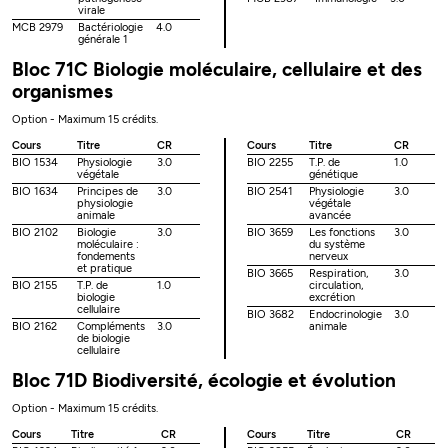
virale
MCB 2979
Bactériologie
4.0
générale 1
Bloc 71C Biologie moléculaire, cellulaire et des
organismes
Option - Maximum 15 crédits.
Cours
Titre
CR
Cours
Titre
CR
BIO 1534
Physiologie
3.0
BIO 2255
T.P. de
1.0
végétale
génétique
BIO 1634
Principes de
3.0
BIO 2541
Physiologie
3.0
physiologie
végétale
animale
avancée
BIO 2102
Biologie
3.0
BIO 3659
Les fonctions
3.0
moléculaire :
du système
fondements
nerveux
et pratique
BIO 3665
Respiration,
3.0
BIO 2155
T.P. de
1.0
circulation,
biologie
excrétion
cellulaire
BIO 3682
Endocrinologie
3.0
BIO 2162
Compléments
3.0
animale
de biologie
cellulaire
Bloc 71D Biodiversité, écologie et évolution
Option - Maximum 15 crédits.
Cours
Titre
CR
Cours
Titre
CR