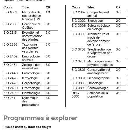
Cours
Titre
CR
Cours
Titre
CR
BIO 1001
Méthodes de
1.0
BIO 2862
Comportement
3.0
recherche en
animal
biologie (TP)
BIO 3002
Bioéthique
2.0
BIO 2306
Floristique du
3.0
BIO 3008
Sujets spéciaux
3.0
Québec
en biologie
BIO 2315
Évolution et
3.0
BIO 3390
Architecture et
3.0
domestication
mode de
des plantes
développement
BIO 2386
Taxonomie
3.0
de l'arbre
des plantes
BIO 3756
Télédétection de
3.0
vasculaires
la végétation par
BIO 2402
Embryologie
3.0
drone
animale
BIO 3781
Microorganismes
3.0
BIO 2431
Zoologie des
3.0
phytopathogènes
invertébrés
BIO 3801
Conservation et
3.0
BIO 2440
Entomologie
3.0
aménagement
BIO 2476
Ichtyologie
3.0
BIO 3831
Océanographie
3.0
BIO 2478
Herpétologie
3.0
BIO 3839
Limnologie
3.0
BIO 2480
Ornithologie
3.0
BIO 3893
Écotoxicologie
3.0
BIO 2490
Mammalogie
3.0
DMO
Sciences de la
3.0
3600
population
BIO 2811
Dynamique
3.0
des
populations
Programmes à explorer
Plus de choix au bout des doigts