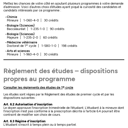
Mettez les chances de votre côté en ajoutant plusieurs programmes à votre demande
d’admission. Voici d’autres choix d’études ayant piqué la curiosité des candidates et
candidats intéressés par ce programme :
Chimie
Mineure | 1-060-4-0 | 30 crédits
Biologie (Sciences)
Baccalauréat | 1-235-1-0 | 90 crédits
Biologie (Sciences)
Majeure | 1-235-2-0 | 60 crédits
Médecine vétérinaire
er
Doctorat de 1
cycle | 1-580-1-0 | 198 crédits
Arts et sciences
Mineure | 1-960-4-0 | 30 crédits
Règlement des études – dispositions
propres au programme
er
Consulter les règlements des études de 1
cycle
Les études sont régies par le Règlement des études de premier cycle et par les
dispositions suivantes :
Art. 6.2 Autorisation d'inscription
Le doyen approuve l'inscription trimestrielle de l'étudiant. L'étudiant à la mineure dont
l'inscription n'est pas conforme à la prescription décrite à l'article 6.4 pourrait être
contraint de modifier son choix de cours.
Art. 6.3 Régime d'inscription
L'étudiant s'inscrit à temps plein ou à temps partiel.