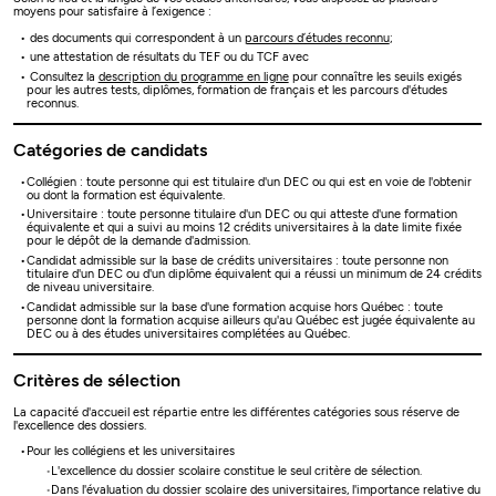
moyens pour satisfaire à l’exigence :
des documents qui correspondent à un
parcours d’études reconnu
;
une attestation de résultats du TEF ou du TCF avec
Consultez la
description du programme en ligne
pour connaître les seuils exigés
pour les autres tests, diplômes, formation de français et les parcours d'études
reconnus.
Catégories de candidats
Collégien : toute personne qui est titulaire d'un DEC ou qui est en voie de l'obtenir
ou dont la formation est équivalente.
Universitaire : toute personne titulaire d'un DEC ou qui atteste d'une formation
équivalente et qui a suivi au moins 12 crédits universitaires à la date limite fixée
pour le dépôt de la demande d'admission.
Candidat admissible sur la base de crédits universitaires : toute personne non
titulaire d'un DEC ou d'un diplôme équivalent qui a réussi un minimum de 24 crédits
de niveau universitaire.
Candidat admissible sur la base d'une formation acquise hors Québec : toute
personne dont la formation acquise ailleurs qu'au Québec est jugée équivalente au
DEC ou à des études universitaires complétées au Québec.
Critères de sélection
La capacité d'accueil est répartie entre les différentes catégories sous réserve de
l'excellence des dossiers.
Pour les collégiens et les universitaires
L'excellence du dossier scolaire constitue le seul critère de sélection.
Dans l'évaluation du dossier scolaire des universitaires, l'importance relative du