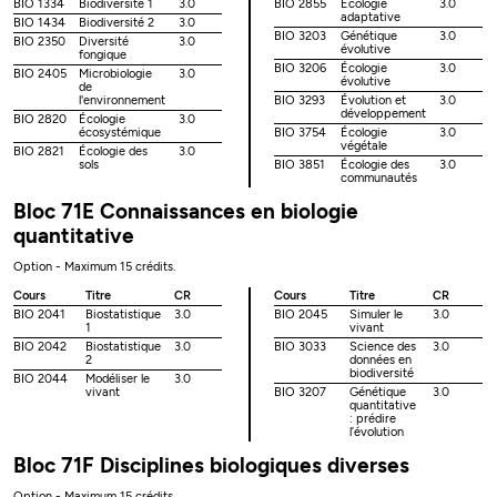
BIO 1334
Biodiversité 1
3.0
BIO 2855
Écologie
3.0
adaptative
BIO 1434
Biodiversité 2
3.0
BIO 3203
Génétique
3.0
BIO 2350
Diversité
3.0
évolutive
fongique
BIO 3206
Écologie
3.0
BIO 2405
Microbiologie
3.0
évolutive
de
l'environnement
BIO 3293
Évolution et
3.0
développement
BIO 2820
Écologie
3.0
écosystémique
BIO 3754
Écologie
3.0
végétale
BIO 2821
Écologie des
3.0
sols
BIO 3851
Écologie des
3.0
communautés
Bloc 71E Connaissances en biologie
quantitative
Option - Maximum 15 crédits.
Cours
Titre
CR
Cours
Titre
CR
BIO 2041
Biostatistique
3.0
BIO 2045
Simuler le
3.0
1
vivant
BIO 2042
Biostatistique
3.0
BIO 3033
Science des
3.0
2
données en
biodiversité
BIO 2044
Modéliser le
3.0
vivant
BIO 3207
Génétique
3.0
quantitative
: prédire
l’évolution
Bloc 71F Disciplines biologiques diverses
Option - Maximum 15 crédits.