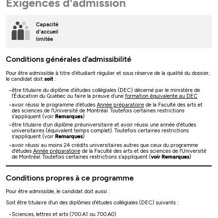
Exigences d'admission
Capacité
d'accueil
limitée
Conditions générales d’admissibilité
Pour être admissible à titre d’étudiant régulier et sous réserve de la qualité du dossier,
le candidat doit
soit
:
être titulaire du diplôme d’études collégiales (DEC) décerné par le ministère de
l’Éducation du Québec ou faire la preuve d’une
formation équivalente au DEC
avoir réussi le programme d'études
Année préparatoire
de la Faculté des arts et
des sciences de l'Université de Montréal. Toutefois certaines restrictions
s'appliquent (voir
Remarques
)
être titulaire d’un diplôme préuniversitaire et avoir réussi une année d’études
universitaires (équivalent temps complet). Toutefois certaines restrictions
s'appliquent (voir
Remarques
)
avoir réussi au moins 24 crédits universitaires autres que ceux du programme
d'études
Année préparatoire
de la Faculté des arts et des sciences de l'Université
de Montréal. Toutefois certaines restrictions s'appliquent (
voir Remarques
)
Conditions propres à ce programme
Pour être admissible, le candidat doit aussi :
Soit être titulaire d'un des diplômes d'études collégiales (DEC) suivants :
Sciences, lettres et arts (700.A1 ou 700.A0)