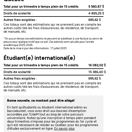
Total pour un trimestre à temps plein de 15 crédits
5 560,87 $
Droits de scolarité :
4 865,25 $
Autres frais exigibles :
695,62 $
Ces totaux sont des estimations qui ne prennent pas en compte les
autres coûts tels les frais d’assurances, de résidence, de transport,
de manuels, etc.
* En aucun temps ces estimations ne peuvent se substituer à une facture ou servir de
preuve pour quelque motif que ce soit. Ces estimés sont calculés pour l’année
académique 2025-2026.
Date de la mise à jour des informations : 17 juillet 2025
Étudiant(e) international(e)
Total pour un trimestre à temps plein de 15 crédits
16 082,02 $
Droits de scolarité :
15 386,40 $
Autres frais exigibles :
695,62 $
Ces totaux sont des estimations qui ne prennent pas en compte les
autres coûts tels les frais d’assurances, de résidence, de transport,
de manuels, etc.
Bonne nouvelle, ce montant peut être allégé!
En tant qu’étudiante ou étudiant international admis au
baccalauréat, vous avez droit aux bourses d’exemption
accordées par l’UdeM tout au long de votre parcours
universitaire. Notez qu’une inscription à temps plein pendant
deux trimestres s’impose pour les programmes du 1er cycle et
qu’il est nécessaire de résider au Québec pour les programmes
d’études exclusivement en ligne.
En savoir plus