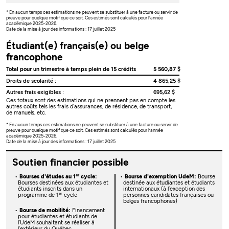
* En aucun temps ces estimations ne peuvent se substituer à une facture ou servir de
preuve pour quelque motif que ce soit. Ces estimés sont calculés pour l’année
académique 2025-2026.
Date de la mise à jour des informations : 17 juillet 2025
Étudiant(e) français(e) ou belge
francophone
Total pour un trimestre à temps plein de 15 crédits
5 560,87 $
Droits de scolarité :
4 865,25 $
Autres frais exigibles :
695,62 $
Ces totaux sont des estimations qui ne prennent pas en compte les
autres coûts tels les frais d’assurances, de résidence, de transport,
de manuels, etc.
* En aucun temps ces estimations ne peuvent se substituer à une facture ou servir de
preuve pour quelque motif que ce soit. Ces estimés sont calculés pour l’année
académique 2025-2026.
Date de la mise à jour des informations : 17 juillet 2025
Soutien financier possible
er
Bourses d'études au 1
cycle:
Bourse d'exemption UdeM:
Bourse
Bourses destinées aux étudiantes et
destinée aux étudiantes et étudiants
étudiants inscrits dans un
internationaux (à l’exception des
er
programme de 1
cycle
personnes candidates françaises ou
belges francophones)
Bourse de mobilité:
Financement
pour étudiantes et étudiants de
l’UdeM souhaitant se réaliser à
l’extérieur du Québec