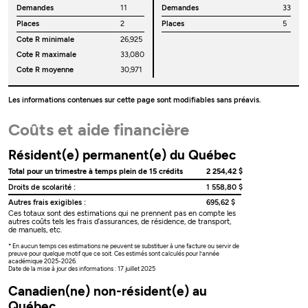
Demandes
11
Demandes
33
Places
2
Places
5
Cote R minimale
26,925
Cote R maximale
33,080
Cote R moyenne
30,971
Les informations contenues sur cette page sont modifiables sans préavis.
Coûts et aide financière
Résident(e) permanent(e) du Québec
Total pour un trimestre à temps plein de 15 crédits
2 254,42 $
Droits de scolarité :
1 558,80 $
Autres frais exigibles :
695,62 $
Ces totaux sont des estimations qui ne prennent pas en compte les
autres coûts tels les frais d’assurances, de résidence, de transport,
de manuels, etc.
* En aucun temps ces estimations ne peuvent se substituer à une facture ou servir de
preuve pour quelque motif que ce soit. Ces estimés sont calculés pour l’année
académique 2025-2026.
Date de la mise à jour des informations : 17 juillet 2025
Canadien(ne) non-résident(e) au
Québec