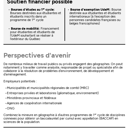
Soutien financier possible
er
Bourses d'études au 1
cycle:
Bourse d'exemption UdeM:
Bourse
Bourses destinées aux étudiantes et
destinée aux étudiantes et étudiants
étudiants inscrits dans un
internationaux (à l’exception des
er
programme de 1
cycle
personnes candidates françaises ou
belges francophones)
Bourse de mobilité:
Financement
pour étudiantes et étudiants de
l’UdeM souhaitant se réaliser à
l’extérieur du Québec
Perspectives d'avenir
De nombreux milieux de travail publics ou privés engagent des géographes. On peut
notamment y travailler comme analyste, responsable de projet ou spécialiste afin de
collaborer à la résolution de problèmes d’environnement, de développement et
d’aménagement.
Employeurs potentiels :
Municipalités et municipalités régionales de comté (MRC)
Entreprises privées et laboratoires (géomatique, environnement)
Ministères provinciaux et fédéraux
Agences de coopération internationale
ONG
er
Combinez la mineure en géographie à d’autres programmes de 1
cycle de disciplines
connexes pour obtenir un baccalauréat par cumul avec appellation (BACCAP) en
sciences de la population.