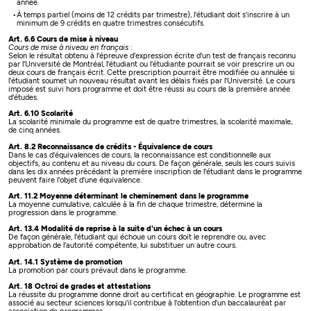
année.
À temps partiel (moins de 12 crédits par trimestre), l'étudiant doit s'inscrire à un
minimum de 9 crédits en quatre trimestres consécutifs.
Art. 6.6 Cours de mise à niveau
Cours de mise à niveau en français :
Selon le résultat obtenu à l'épreuve d'expression écrite d'un test de français reconnu
par l'Université de Montréal, l'étudiant ou l'étudiante pourrait se voir prescrire un ou
deux cours de français écrit. Cette prescription pourrait être modifiée ou annulée si
l'étudiant soumet un nouveau résultat avant les délais fixés par l'Université. Le cours
imposé est suivi hors programme et doit être réussi au cours de la première année
d'études.
Art. 6.10 Scolarité
La scolarité minimale du programme est de quatre trimestres, la scolarité maximale,
de cinq années.
Art. 8.2 Reconnaissance de crédits - Équivalence de cours
Dans le cas d'équivalences de cours, la reconnaissance est conditionnelle aux
objectifs, au contenu et au niveau du cours. De façon générale, seuls les cours suivis
dans les dix années précédant la première inscription de l'étudiant dans le programme
peuvent faire l'objet d'une équivalence.
Art. 11.2 Moyenne déterminant le cheminement dans le programme
La moyenne cumulative, calculée à la fin de chaque trimestre, détermine la
progression dans le programme.
Art. 13.4 Modalité de reprise à la suite d'un échec à un cours
De façon générale, l'étudiant qui échoue un cours doit le reprendre ou, avec
approbation de l'autorité compétente, lui substituer un autre cours.
Art. 14.1 Système de promotion
La promotion par cours prévaut dans le programme.
Art. 18 Octroi de grades et attestations
La réussite du programme donne droit au certificat en géographie. Le programme est
associé au secteur sciences lorsqu'il contribue à l'obtention d'un baccalauréat par