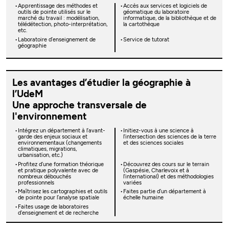
Apprentissage des méthodes et
Accès aux services et logiciels de
outils de pointe utilisés sur le
géomatique du laboratoire
marché du travail : modélisation,
informatique, de la bibliothèque et de
télédétection, photo-interprétation,
la cartothèque
etc.
Laboratoire d’enseignement de
Service de tutorat
géographie
Les avantages d’étudier la géographie à
l’UdeM
Une approche transversale de
l'environnement
Intégrez un département à l’avant-
Initiez-vous à une science à
garde des enjeux sociaux et
l’intersection des sciences de la terre
environnementaux (changements
et des sciences sociales
climatiques, migrations,
urbanisation, etc.)
Profitez d’une formation théorique
Découvrez des cours sur le terrain
et pratique polyvalente avec de
(Gaspésie, Charlevoix et à
nombreux débouchés
l’international) et des méthodologies
professionnels
variées
Maîtrisez les cartographies et outils
Faites partie d’un département à
de pointe pour l’analyse spatiale
échelle humaine
Faites usage de laboratoires
d’enseignement et de recherche