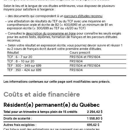
Selon le lieu et la langue de vos études antérieures, vous disposez de plusieurs
moyens pour satisfaire à l’exigence :
des documents qui correspondent à un
parcours d’études reconnu
;
une attestation de résultats du TEF ou du TCF avec une moyenne en
compréhension orale et écrite de B2 (≥ 400/699) et un minimum de B1 en
expression écrite (≥ 300/699 au TEF ou ≥6/20 au TCF)
Consultez la
description du programme en ligne
pour connaître les seuils exigés
pour les autres tests, diplômes, formation de français et les parcours d'études
reconnus.
Selon votre résultat en expression écrite, vous pourriez devoir suivre et réussir 1
ou 2 cours de français écrit durant votre première année d’études.
Résultat
Cours prescrit
TCF : 6 - 7 sur 20
FRS1504 et FRS1604
TCF : 8 - 10 sur 20
FRS1604
TEF : 300 - 349 sur 699
FRS1504 et FRS1604
TEF : 350 - 424 sur 699
FRS1604
Les informations contenues sur cette page sont modifiables sans préavis.
Coûts et aide financière
Résident(e) permanent(e) du Québec
Total pour un trimestre à temps plein de 15 crédits
2 254,42 $
Droits de scolarité :
1 558,80 $
Autres frais exigibles :
695,62 $
Ces totaux sont des estimations qui ne prennent pas en compte les