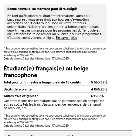
Bonne nouvelle, ce montant peut être allégé!
En tant qu’étudiante ou étudiant international admis au
baccalauréat, vous avez droit aux bourses d’exemption
accordées par l’UdeM tout au long de votre parcours
universitaire. Notez qu’une inscription à temps plein pendant
deux trimestres s’impose pour les programmes du 1er cycle et
qu’il est nécessaire de résider au Québec pour les programmes
d’études exclusivement en ligne.
En savoir plus
* En aucun temps ces estimations ne peuvent se substituer à une facture ou servir de
preuve pour quelque motif que ce soit. Ces estimés sont calculés pour l’année
académique 2025-2026.
Date de la mise à jour des informations : 17 juillet 2025
Étudiant(e) français(e) ou belge
francophone
Total pour un trimestre à temps plein de 15 crédits
5 560,87 $
Droits de scolarité :
4 865,25 $
Autres frais exigibles :
695,62 $
Ces totaux sont des estimations qui ne prennent pas en compte les
autres coûts tels les frais d’assurances, de résidence, de transport,
de manuels, etc.
* En aucun temps ces estimations ne peuvent se substituer à une facture ou servir de
preuve pour quelque motif que ce soit. Ces estimés sont calculés pour l’année
académique 2025-2026.
Date de la mise à jour des informations : 17 juillet 2025