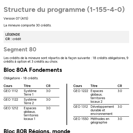
Structure du programme (1-155-4-0)
Version 07 (A15)
La mineure comporte 30 crédits.
LÉGENDE
CR :
crédit
Segment 80
Les crédits de la mineure sont répartis de la façon suivante : 18 crédits obligatoires, 9
crédits à option et 3 crédits au choix.
Bloc 80A Fondements
Obligatoire - 18 crédits.
Cours
Titre
CR
Cours
Titre
CR
GEO 1112
Système
3.0
GEO 1222
Espaces
3.0
Terre 1
globaux,
territoires
GEO 1122
Système
3.0
locaux 2
Terre 2
GEO 1312
Développement
3.0
GEO 1212
Espaces
3.0
durable et
globaux,
environnement
territoires
locaux 1
GEO 1550
Méthodes en
3.0
géographie
Bloc 80B Régions, monde