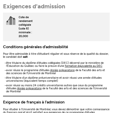
Exigences d'admission
Cote de
rendement
collégiale
(cote R)
minimale :
20,000
Conditions générales d’admissibilité
Pour être admissible à titre d’étudiant régulier et sous réserve de la qualité du dossier,
le candidat doit
soit
:
être titulaire du diplôme d’études collégiales (DEC) décerné par le ministère de
l’Éducation du Québec ou faire la preuve d’une
formation équivalente au DEC
avoir réussi le programme d'études
Année préparatoire
de la Faculté des arts et
des sciences de l'Université de Montréal
être titulaire d’un diplôme préuniversitaire et avoir réussi une année d’études
universitaires (équivalent temps complet)
avoir réussi au moins 24 crédits universitaires autres que ceux du programme
d'études
Année préparatoire
de la Faculté des arts et des sciences de l'Université
de Montréal
Exigence de français à l’admission
Pour étudier à l’Université de Montréal, vous devez démontrer que votre connaissance
du français oral et écrit satisfait aux exigences de ce programme d’études.