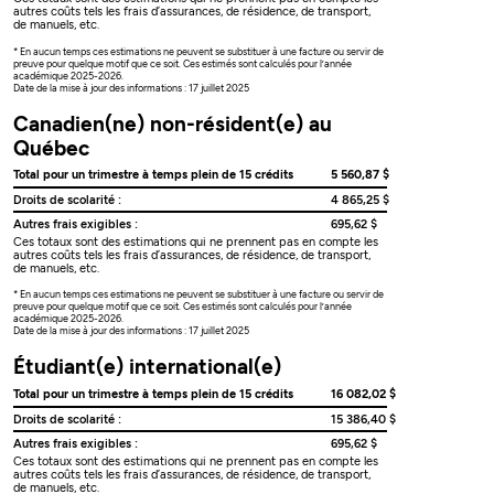
autres coûts tels les frais d’assurances, de résidence, de transport,
de manuels, etc.
* En aucun temps ces estimations ne peuvent se substituer à une facture ou servir de
preuve pour quelque motif que ce soit. Ces estimés sont calculés pour l’année
académique 2025-2026.
Date de la mise à jour des informations : 17 juillet 2025
Canadien(ne) non-résident(e) au
Québec
Total pour un trimestre à temps plein de 15 crédits
5 560,87 $
Droits de scolarité :
4 865,25 $
Autres frais exigibles :
695,62 $
Ces totaux sont des estimations qui ne prennent pas en compte les
autres coûts tels les frais d’assurances, de résidence, de transport,
de manuels, etc.
* En aucun temps ces estimations ne peuvent se substituer à une facture ou servir de
preuve pour quelque motif que ce soit. Ces estimés sont calculés pour l’année
académique 2025-2026.
Date de la mise à jour des informations : 17 juillet 2025
Étudiant(e) international(e)
Total pour un trimestre à temps plein de 15 crédits
16 082,02 $
Droits de scolarité :
15 386,40 $
Autres frais exigibles :
695,62 $
Ces totaux sont des estimations qui ne prennent pas en compte les
autres coûts tels les frais d’assurances, de résidence, de transport,
de manuels, etc.