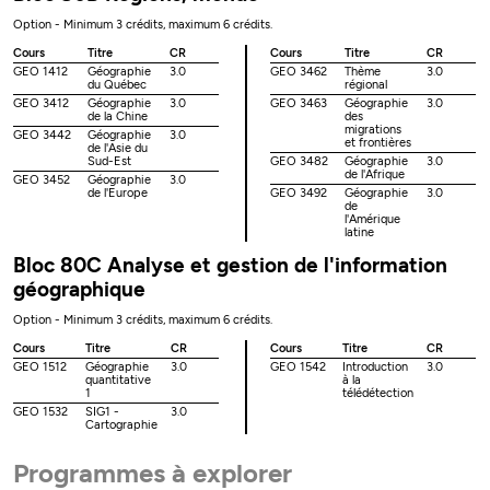
Option - Minimum 3 crédits, maximum 6 crédits.
Cours
Titre
CR
Cours
Titre
CR
GEO 1412
Géographie
3.0
GEO 3462
Thème
3.0
du Québec
régional
GEO 3412
Géographie
3.0
GEO 3463
Géographie
3.0
de la Chine
des
migrations
GEO 3442
Géographie
3.0
et frontières
de l'Asie du
Sud-Est
GEO 3482
Géographie
3.0
de l'Afrique
GEO 3452
Géographie
3.0
de l'Europe
GEO 3492
Géographie
3.0
de
l'Amérique
latine
Bloc 80C Analyse et gestion de l'information
géographique
Option - Minimum 3 crédits, maximum 6 crédits.
Cours
Titre
CR
Cours
Titre
CR
GEO 1512
Géographie
3.0
GEO 1542
Introduction
3.0
quantitative
à la
1
télédétection
GEO 1532
SIG1 -
3.0
Cartographie
Programmes à explorer