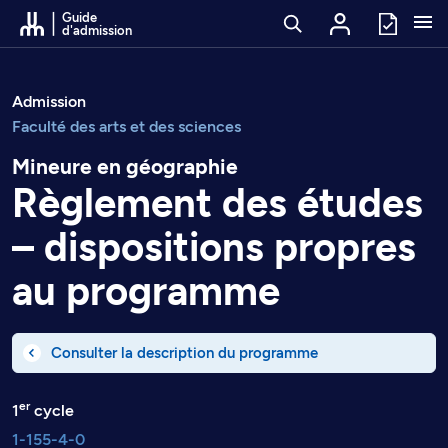
Passer au contenu
Guide
d'admission
Admission
Faculté des arts et des sciences
Mineure en géographie
Règlement des études
– dispositions propres
au programme
Consulter la description du programme
er
1
cycle
1-155-4-0