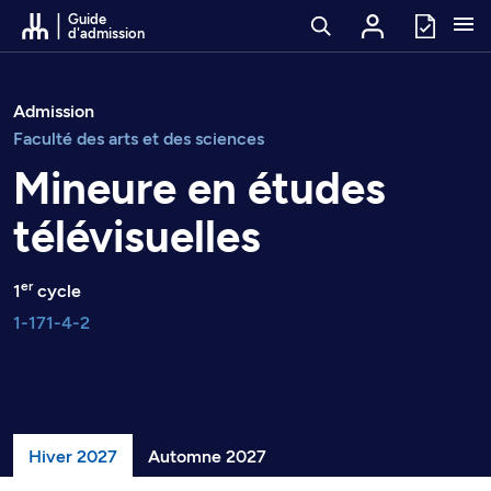
Passer au contenu
Guide
d'admission
Admission
Faculté des arts et des sciences
Mineure en études
télévisuelles
er
1
cycle
1-171-4-2
Hiver 2027
Automne 2027