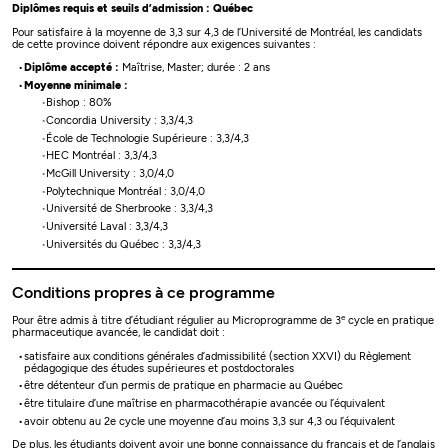
Diplômes requis et seuils d’admission : Québec
Pour satisfaire à la moyenne de 3,3 sur 4,3 de l’Université de Montréal, les candidats
de cette province doivent répondre aux exigences suivantes :
Diplôme accepté :
Maîtrise, Master; durée : 2 ans
Moyenne minimale :
Bishop : 80%
Concordia University : 3,3/4,3
École de Technologie Supérieure : 3,3/4,3
HEC Montréal : 3,3/4,3
McGill University : 3,0/4,0
Polytechnique Montréal : 3,0/4,0
Université de Sherbrooke : 3,3/4,3
Université Laval : 3,3/4,3
Universités du Québec : 3,3/4,3
Conditions propres à ce programme
e
Pour être admis à titre d’étudiant régulier au Microprogramme de 3
cycle en pratique
pharmaceutique avancée, le candidat doit :
satisfaire aux conditions générales d’admissibilité (section XXVI) du Règlement
pédagogique des études supérieures et postdoctorales
être détenteur d’un permis de pratique en pharmacie au Québec
être titulaire d’une maîtrise en pharmacothérapie avancée ou l’équivalent
avoir obtenu au 2e cycle une moyenne d’au moins 3,3 sur 4,3 ou l’équivalent
De plus, les étudiants doivent avoir une bonne connaissance du français et de l’anglais