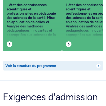
L'état des connaissances
L'état des connaissances
scientifiques et
scientifiques et
professionnelles en pédagogie
professionnelles en péd
des sciences de la santé. Mise
des sciences de la santé.
en application de celles-ci.
en application de celles-c
Analyse des méthodes
Analyse des méthodes
pédagogiques innovantes et
pédagogiques innovante
appropriées aux sciences de la
appropriées aux sciences
santé. Cours équivalents :
santé.
EDU6010 et MMD6314
Voir la structure du programme
Exigences d'admission