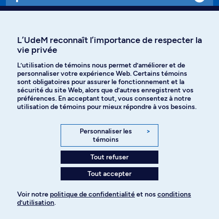
Affiniti
L’UdeM reconnaît l’importance de respecter la
vie privée
L’utilisation de témoins nous permet d’améliorer et de
Langues
personnaliser votre expérience Web. Certains témoins
sont obligatoires pour assurer le fonctionnement et la
sécurité du site Web, alors que d’autres enregistrent vos
préférences. En acceptant tout, vous consentez à notre
Facebook
Instagram
utilisation de témoins pour mieux répondre à vos besoins.
TikTok
YouTube
Personnaliser les
>
témoins
Spotify
Tout refuser
Tout accepter
Politique de confidentialité
Voir notre
politique de confidentialité
et nos
conditions
d’utilisation
.
Paramètres des témoins
Pour ajouter à votre demande