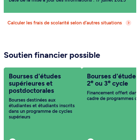
Date de la mise à jour des informations : 17 juillet 2025
Calculer les frais de scolarité selon d’autres situations
Soutien financier possible
Bourses d'études
Bourses d'études
e
e
supérieures et
2
ou 3
cycle
postdoctorales
Financement offert dans 
cadre de programmes co
Bourses destinées aux
étudiantes et étudiants inscrits
dans un programme de cycles
supérieurs