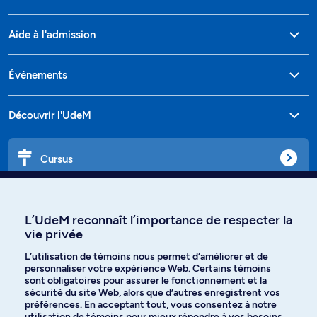
Aide à l'admission
Événements
Découvrir l'UdeM
Cursus
Affiniti
L’UdeM reconnaît l’importance de respecter la
vie privée
L’utilisation de témoins nous permet d’améliorer et de
Langues
personnaliser votre expérience Web. Certains témoins
sont obligatoires pour assurer le fonctionnement et la
sécurité du site Web, alors que d’autres enregistrent vos
préférences. En acceptant tout, vous consentez à notre
Facebook
Instagram
utilisation de témoins pour mieux répondre à vos besoins.