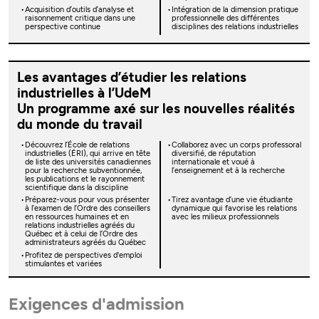
Acquisition d’outils d’analyse et
Intégration de la dimension pratique
raisonnement critique dans une
professionnelle des différentes
perspective continue
disciplines des relations industrielles
Les avantages d’étudier les relations
industrielles à l’UdeM
Un programme axé sur les nouvelles réalités
du monde du travail
Découvrez l’École de relations
Collaborez avec un corps professoral
industrielles (ÉRI), qui arrive en tête
diversifié, de réputation
de liste des universités canadiennes
internationale et voué à
pour la recherche subventionnée,
l’enseignement et à la recherche
les publications et le rayonnement
scientifique dans la discipline
Préparez-vous pour vous présenter
Tirez avantage d’une vie étudiante
à l’examen de l’Ordre des conseillers
dynamique qui favorise les relations
en ressources humaines et en
avec les milieux professionnels
relations industrielles agréés du
Québec et à celui de l’Ordre des
administrateurs agréés du Québec
Profitez de perspectives d'emploi
stimulantes et variées
Exigences d'admission