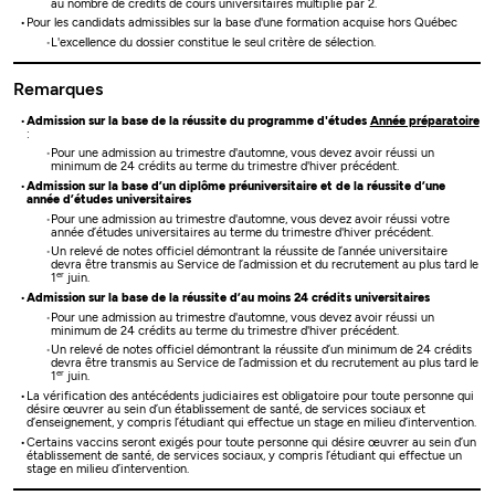
au nombre de crédits de cours universitaires multiplié par 2.
Pour les candidats admissibles sur la base d'une formation acquise hors Québec
L'excellence du dossier constitue le seul critère de sélection.
Remarques
Admission sur la base de la réussite du programme d'études
Année préparatoire
:
Pour une admission au trimestre d'automne, vous devez avoir réussi un
minimum de 24 crédits au terme du trimestre d'hiver précédent.
Admission sur la base d’un diplôme préuniversitaire et de la réussite d’une
année d’études universitaires
Pour une admission au trimestre d'automne, vous devez avoir réussi votre
année d’études universitaires au terme du trimestre d'hiver précédent.
Un relevé de notes officiel démontrant la réussite de l’année universitaire
devra être transmis au Service de l’admission et du recrutement au plus tard le
er
1
juin.
Admission sur la base de la réussite d’au moins 24 crédits universitaires
Pour une admission au trimestre d'automne, vous devez avoir réussi un
minimum de 24 crédits au terme du trimestre d'hiver précédent.
Un relevé de notes officiel démontrant la réussite d’un minimum de 24 crédits
devra être transmis au Service de l’admission et du recrutement au plus tard le
er
1
juin.
La vérification des antécédents judiciaires est obligatoire pour toute personne qui
désire œuvrer au sein d’un établissement de santé, de services sociaux et
d’enseignement, y compris l’étudiant qui effectue un stage en milieu d’intervention.
Certains vaccins seront exigés pour toute personne qui désire œuvrer au sein d’un
établissement de santé, de services sociaux, y compris l’étudiant qui effectue un
stage en milieu d’intervention.