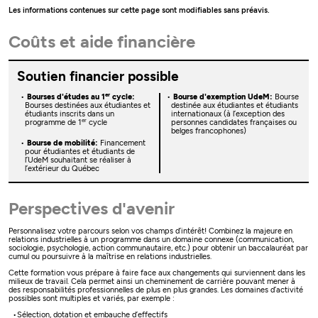
Les informations contenues sur cette page sont modifiables sans préavis.
Coûts et aide financière
Soutien financier possible
er
Bourses d'études au 1
cycle:
Bourse d'exemption UdeM:
Bourse
Bourses destinées aux étudiantes et
destinée aux étudiantes et étudiants
étudiants inscrits dans un
internationaux (à l’exception des
er
programme de 1
cycle
personnes candidates françaises ou
belges francophones)
Bourse de mobilité:
Financement
pour étudiantes et étudiants de
l’UdeM souhaitant se réaliser à
l’extérieur du Québec
Perspectives d'avenir
Personnalisez votre parcours selon vos champs d’intérêt! Combinez la majeure en
relations industrielles à un programme dans un domaine connexe (communication,
sociologie, psychologie, action communautaire, etc.) pour obtenir un baccalauréat par
cumul ou poursuivre à la maîtrise en relations industrielles.
Cette formation vous prépare à faire face aux changements qui surviennent dans les
milieux de travail. Cela permet ainsi un cheminement de carrière pouvant mener à
des responsabilités professionnelles de plus en plus grandes. Les domaines d’activité
possibles sont multiples et variés, par exemple :
Sélection, dotation et embauche d’effectifs