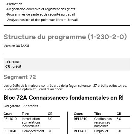
Formation
Négociation collective et règlement des griefs
Programmes de santé et de sécurité au travail
Analyse des lois et des politiques liées au travail
Structure du programme (1-230-2-0)
Version 00 (A23)
.
LÉGENDE
CR :
crédit
Segment 72
Les crédits de la majeure sont répartis de la façon suivante : 27 crédits obligatoires,
30 crédits à option et 3 crédits au choix.
Bloc 72A Connaissances fondamentales en RI
Obligatoire - 27 crédits.
Cours
Titre
CR
Cours
Titre
CR
REI 1010
Introduction
3.0
REI 1240
Gestion des
3.0
aux relations
ressources
industrielles
humaines
REI 1040
Comportement
3.0
REI 1420
Emploi et
3.0