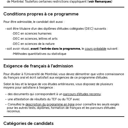
de Montréal. Toutefois certaines restrictions s'appliquent (
voir Remarques
)
Conditions propres à ce programme
Pour être admissible, le candidat doit aussi :
soit être titulaire d'un des diplômes d'études collégiales (DEC) suivants :
DEC en sciences humaines
DEC en sciences, lettres et arts
DEC en sciences de la nature
soit avoir réussi,
avant l'entrée dans le programme,
le
cours préalable
suivant :
Méthodes quantitatives ou statistique
Exigence de français à l’admission
Pour étudier à l’Université de Montréal, vous devez démontrer que votre connaissance
du français oral et écrit satisfait aux exigences de ce programme d’études.
Selon le lieu et la langue de vos études antérieures, vous disposez de plusieurs
moyens pour satisfaire à l’exigence :
des documents qui correspondent à un
parcours d’études reconnu
;
une attestation de résultats du TEF ou du TCF avec
Consultez la
description du programme en ligne
pour connaître les seuils exigés
pour les autres tests, diplômes, formation de français et les parcours d'études
reconnus.
Catégories de candidats