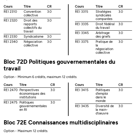
Cours
Titre
CR
Cours
Titre
CR
REI 2310
Convention
3.0
REI 3315
Stratégies
3.0
collective
syndicales
comparées
REI 2320
Droit des
3.0
rapports
REI 3335
Droit fédéral
3.0
collectifs du
du travail
travail
REI 3345
Arbitrage
3.0
REI 2330
Syndicalisme
3.0
des griefs
REI 2340
Négociation
3.0
REI 3375
Pratique de
3.0
collective
la
négociation
collective
Bloc 72D Politiques gouvernementales du
travail
Option - Minimum 6 crédits, maximum 12 crédits.
Cours
Titre
CR
Cours
Titre
CR
REI 2470
Perspectives
3.0
REI 3415
Politiques
3.0
économiques des
d'emploi
institutions
dans le
monde
REI 2475
Politiques
3.0
gouvernementales
REI 3435
Diversité de
3.0
en RI
la main-
d'oeuvre
Bloc 72E Connaissances multidisciplinaires
Option - Maximum 12 crédits.