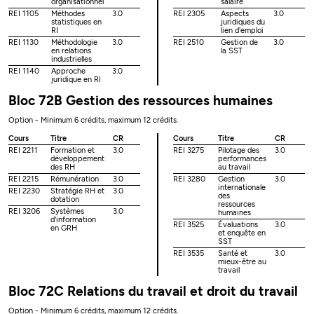
organisationnel
salaire
REI 1105
Méthodes
3.0
REI 2305
Aspects
3.0
statistiques en
juridiques du
RI
lien d'emploi
REI 1130
Méthodologie
3.0
REI 2510
Gestion de
3.0
en relations
la SST
industrielles
REI 1140
Approche
3.0
juridique en RI
Bloc 72B Gestion des ressources humaines
Option - Minimum 6 crédits, maximum 12 crédits.
Cours
Titre
CR
Cours
Titre
CR
REI 2211
Formation et
3.0
REI 3275
Pilotage des
3.0
développement
performances
des RH
au travail
REI 2215
Rémunération
3.0
REI 3280
Gestion
3.0
internationale
REI 2230
Stratégie RH et
3.0
des
dotation
ressources
REI 3206
Systèmes
3.0
humaines
d'information
REI 3525
Évaluations
3.0
en GRH
et enquête en
SST
REI 3535
Santé et
3.0
mieux-être au
travail
Bloc 72C Relations du travail et droit du travail
Option - Minimum 6 crédits, maximum 12 crédits.