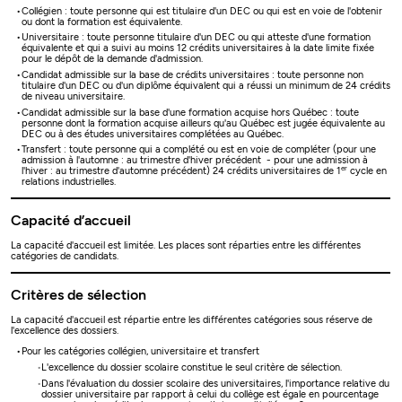
Collégien : toute personne qui est titulaire d'un DEC ou qui est en voie de l'obtenir
ou dont la formation est équivalente.
Universitaire : toute personne titulaire d'un DEC ou qui atteste d'une formation
équivalente et qui a suivi au moins 12 crédits universitaires à la date limite fixée
pour le dépôt de la demande d'admission.
Candidat admissible sur la base de crédits universitaires : toute personne non
titulaire d'un DEC ou d'un diplôme équivalent qui a réussi un minimum de 24 crédits
de niveau universitaire.
Candidat admissible sur la base d'une formation acquise hors Québec : toute
personne dont la formation acquise ailleurs qu'au Québec est jugée équivalente au
DEC ou à des études universitaires complétées au Québec.
Transfert : toute personne qui a complété ou est en voie de compléter (pour une
admission à l'automne : au trimestre d'hiver précédent - pour une admission à
er
l'hiver : au trimestre d'automne précédent) 24 crédits universitaires de 1
cycle en
relations industrielles.
Capacité d’accueil
La capacité d'accueil est limitée. Les places sont réparties entre les différentes
catégories de candidats.
Critères de sélection
La capacité d'accueil est répartie entre les différentes catégories sous réserve de
l'excellence des dossiers.
Pour les catégories collégien, universitaire et transfert
L'excellence du dossier scolaire constitue le seul critère de sélection.
Dans l'évaluation du dossier scolaire des universitaires, l'importance relative du
dossier universitaire par rapport à celui du collège est égale en pourcentage