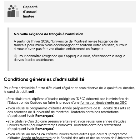
Capacité
d'accueil
limitée
Nouvelle exigence de français à l’admission
À partir de l’hiver 2026, l’Université de Montréal révise l’exigence de
français pour mieux vous accompagner et soutenir votre réussite, surtout
si vous n’avez pas fait vos études entièrement en français.
👇 Pour connaître l’exigence qui s’applique à vous, sélectionnez la langue
de vos études antérieures.
Conditions générales d’admissibilité
Pour être admissible à titre d’étudiant régulier et sous réserve de la qualité du dossier,
le candidat doit
soit
:
être titulaire du diplôme d’études collégiales (DEC) décerné par le ministère de
l’Éducation du Québec ou faire la preuve d’une
formation équivalente au DEC
avoir réussi le programme d'études
Année préparatoire
de la Faculté des arts et
des sciences de l'Université de Montréal. Toutefois certaines restrictions
s'appliquent (voir
Remarques
)
être titulaire d’un diplôme préuniversitaire et avoir réussi une année d’études
universitaires (équivalent temps complet). Toutefois certaines restrictions
s'appliquent (voir
Remarques
)
avoir réussi au moins 24 crédits universitaires autres que ceux du programme
d'études
Année préparatoire
de la Faculté des arts et des sciences de l'Université