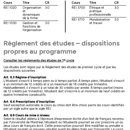
Cours
Titre
CR
Cours
Titre
CR
REI 1020
Organisation
3.0
REI 3700
Éthique et
3.0
et
pratique
dynamiques
professionnelle
de la firme
REI 3710
Mondialisation
3.0
REI 1030
Gestion et
3.0
et travail
fonctions de
l'organisation
Règlement des études – dispositions
propres au programme
er
Consulter les règlements des études de 1
cycle
Les études sont régies par le Règlement des études de premier cycle et par les
dispositions suivantes :
Art. 6.3 Régime d'inscription
L'étudiant s'inscrit à temps plein ou à temps partiel. À temps plein, l'étudiant s'inscrit
à un minimum de 12 crédits et à un maximum de 18 crédits par trimestre.
Habituellement, il s'inscrit à un total de 30 crédits par année. À temps partiel (moins
de 12 crédits par trimestre), l'étudiant doit s'inscrire à un minimum de neuf crédits en
quatre trimestres consécutifs.
Art. 6.4 Prescriptions d'inscription
Sauf exception autorisée, le cours au choix doit être choisi parmi les cours identifiés
par un sigle autre que le sigle REI.
Art. 6.6 Cours de mise à niveau
Selon le résultat obtenu à l'épreuve d'expression écrite d'un test de français reconnu
par l'Université de Montréal, l'étudiant ou l'étudiante pourrait se voir prescrire un ou
deux cours de français écrit. Cette prescription pourrait être modifiée ou annulée si
l'étudiant soumet un nouveau résultat avant les délais fixés par l'Université. Le cours