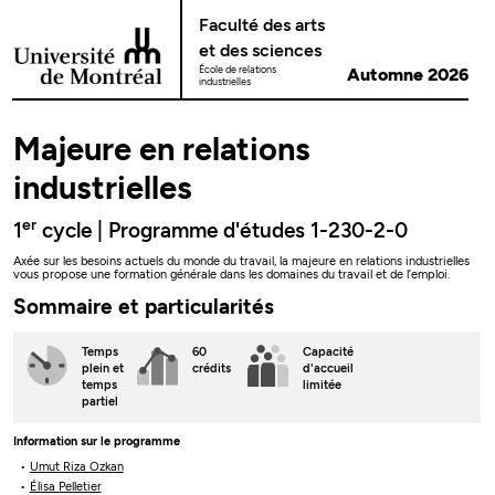
Passer au contenu
Faculté des arts
et des sciences
École de relations
Automne 2026
industrielles
Majeure en relations
industrielles
er
1
cycle | Programme d'études 1-230-2-0
Axée sur les besoins actuels du monde du travail, la majeure en relations industrielles
vous propose une formation générale dans les domaines du travail et de l’emploi.
Sommaire et particularités
Temps
60
Capacité
plein
et
crédits
d'accueil
temps
limitée
partiel
Information sur le programme
Umut Riza Ozkan
Élisa Pelletier