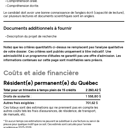
Compréhension orale.
Compréhension écrite.
Le candidat doit avoir une bonne connaissance de l'anglais écrit (capacité de lecture),
car plusieurs lectures et documents scientifiques sont en anglais.
Documents additionnels à fournir
Description du projet de recherche
Notez que les critères quantitatifs ci-dessus ne remplacent pas l’analyse qualitative
de votre dossier. Ces critères sont publiés uniquement à titre indicatif. Une
admissibilité à un programme d’études ne garantit pas une offre d’admission. Les
informations contenues sur cette page sont modifiables sans préavis.
Coûts et aide financière
Résident(e) permanent(e) du Québec
Total pour un trimestre à temps plein de 15 crédits
2 260,42 $
Droits de scolarité :
1 558,80 $
Autres frais exigibles :
701,62 $
Ces totaux sont des estimations qui ne prennent pas en compte les
autres coûts tels les frais d’assurances, de résidence, de transport,
de manuels, etc.
* En aucun temps ces estimations ne peuvent se substituer à une facture ou servir de
preuve pour quelque motif que ce soit. Ces estimés sont calculés pour l’année
académique 2025-2026.