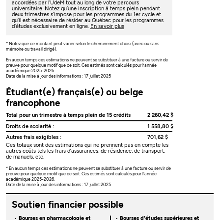
accordées par l’UdeM tout au long de votre parcours
universitaire. Notez qu’une inscription à temps plein pendant
deux trimestres s’impose pour les programmes du 1er cycle et
qu’il est nécessaire de résider au Québec pour les programmes
d’études exclusivement en ligne.
En savoir plus
* Notez que ce montant peut varier selon le cheminement choisi (avec ou sans
mémoire ou travail dirigé).
En aucun temps ces estimations ne peuvent se substituer à une facture ou servir de
preuve pour quelque motif que ce soit. Ces estimés sont calculés pour l’année
académique 2025-2026.
Date de la mise à jour des informations : 17 juillet 2025
Étudiant(e) français(e) ou belge
francophone
Total pour un trimestre à temps plein de 15 crédits
2 260,42 $
Droits de scolarité :
1 558,80 $
Autres frais exigibles :
701,62 $
Ces totaux sont des estimations qui ne prennent pas en compte les
autres coûts tels les frais d’assurances, de résidence, de transport,
de manuels, etc.
* En aucun temps ces estimations ne peuvent se substituer à une facture ou servir de
preuve pour quelque motif que ce soit. Ces estimés sont calculés pour l’année
académique 2025-2026.
Date de la mise à jour des informations : 17 juillet 2025
Soutien financier possible
Bourses en pharmacologie et
Bourses d'études supérieures et