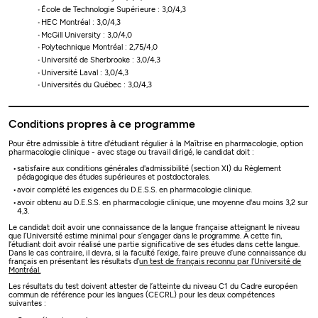
École de Technologie Supérieure : 3,0/4,3
HEC Montréal : 3,0/4,3
McGill University : 3,0/4,0
Polytechnique Montréal : 2,75/4,0
Université de Sherbrooke : 3,0/4,3
Université Laval : 3,0/4,3
Universités du Québec : 3,0/4,3
Conditions propres à ce programme
Pour être admissible à titre d'étudiant régulier à la Maîtrise en pharmacologie, option
pharmacologie clinique - avec stage ou travail dirigé, le candidat doit :
satisfaire aux conditions générales d'admissibilité (section XI) du Règlement
pédagogique des études supérieures et postdoctorales.
avoir complété les exigences du D.E.S.S. en pharmacologie clinique.
avoir obtenu au D.E.S.S. en pharmacologie clinique, une moyenne d'au moins 3,2 sur
4,3.
Le candidat doit avoir une connaissance de la langue française atteignant le niveau
que l’Université estime minimal pour s’engager dans le programme. À cette fin,
l’étudiant doit avoir réalisé une partie significative de ses études dans cette langue.
Dans le cas contraire, il devra, si la faculté l’exige, faire preuve d’une connaissance du
français en présentant les résultats d’
un test de français reconnu par l’Université de
Montréal.
Les résultats du test doivent attester de l’atteinte du niveau C1 du Cadre européen
commun de référence pour les langues (CECRL) pour les deux compétences
suivantes :