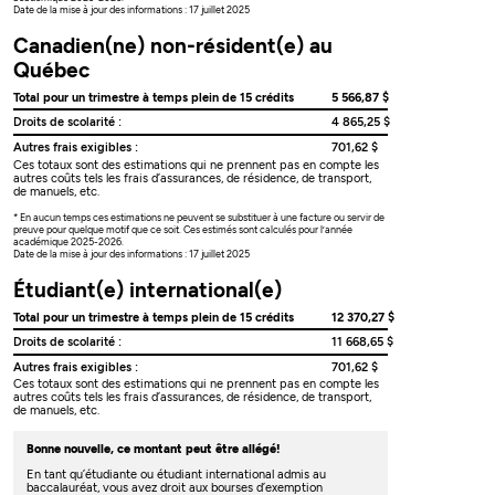
Date de la mise à jour des informations : 17 juillet 2025
Canadien(ne) non-résident(e) au
Québec
Total pour un trimestre à temps plein de 15 crédits
5 566,87 $
Droits de scolarité :
4 865,25 $
Autres frais exigibles :
701,62 $
Ces totaux sont des estimations qui ne prennent pas en compte les
autres coûts tels les frais d’assurances, de résidence, de transport,
de manuels, etc.
* En aucun temps ces estimations ne peuvent se substituer à une facture ou servir de
preuve pour quelque motif que ce soit. Ces estimés sont calculés pour l’année
académique 2025-2026.
Date de la mise à jour des informations : 17 juillet 2025
Étudiant(e) international(e)
Total pour un trimestre à temps plein de 15 crédits
12 370,27 $
Droits de scolarité :
11 668,65 $
Autres frais exigibles :
701,62 $
Ces totaux sont des estimations qui ne prennent pas en compte les
autres coûts tels les frais d’assurances, de résidence, de transport,
de manuels, etc.
Bonne nouvelle, ce montant peut être allégé!
En tant qu’étudiante ou étudiant international admis au
baccalauréat, vous avez droit aux bourses d’exemption