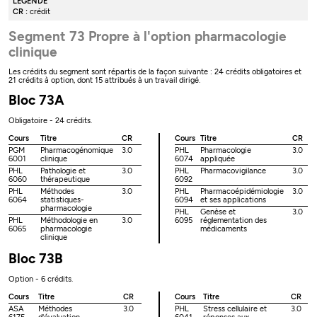
LÉGENDE
CR :
crédit
Segment 73 Propre à l'option pharmacologie
clinique
Les crédits du segment sont répartis de la façon suivante : 24 crédits obligatoires et
21 crédits à option, dont 15 attribués à un travail dirigé.
Bloc 73A
Obligatoire - 24 crédits.
Cours
Titre
CR
Cours
Titre
CR
PGM
Pharmacogénomique
3.0
PHL
Pharmacologie
3.0
6001
clinique
6074
appliquée
PHL
Pathologie et
3.0
PHL
Pharmacovigilance
3.0
6060
thérapeutique
6092
PHL
Méthodes
3.0
PHL
Pharmacoépidémiologie
3.0
6064
statistiques-
6094
et ses applications
pharmacologie
PHL
Genèse et
3.0
PHL
Méthodologie en
3.0
6095
réglementation des
6065
pharmacologie
médicaments
clinique
Bloc 73B
Option - 6 crédits.
Cours
Titre
CR
Cours
Titre
CR
ASA
Méthodes
3.0
PHL
Stress cellulaire et
3.0