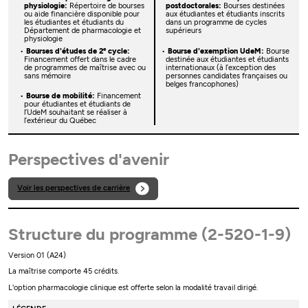
physiologie:
Répertoire de bourses
postdoctorales:
Bourses destinées
ou aide financière disponible pour
aux étudiantes et étudiants inscrits
les étudiantes et étudiants du
dans un programme de cycles
Département de pharmacologie et
supérieurs
physiologie
e
Bourses d'études de 2
cycle:
Bourse d'exemption UdeM:
Bourse
Financement offert dans le cadre
destinée aux étudiantes et étudiants
de programmes de maîtrise avec ou
internationaux (à l’exception des
sans mémoire
personnes candidates françaises ou
belges francophones)
Bourse de mobilité:
Financement
pour étudiantes et étudiants de
l’UdeM souhaitant se réaliser à
l’extérieur du Québec
Perspectives d'avenir
Voir les perspectives de carrière
Structure du programme (2-520-1-9)
Version 01 (A24)
La maîtrise comporte 45 crédits.
L'option pharmacologie clinique est offerte selon la modalité travail dirigé.