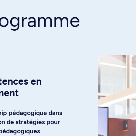
programme
tences en
ment
ship pédagogique dans
ion de stratégies pour
s pédagogiques