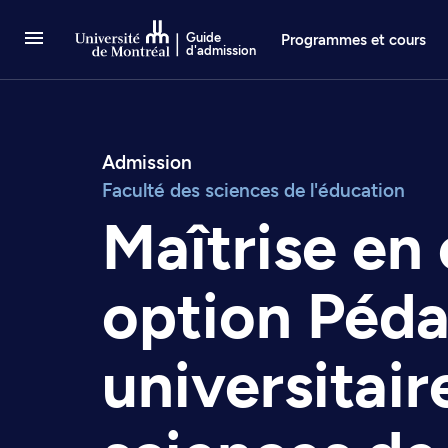
Passer au contenu
Guide
Programmes et cours
d'admission
Admission
Faculté des sciences de l'éducation
Maîtrise en
option Péd
universitair