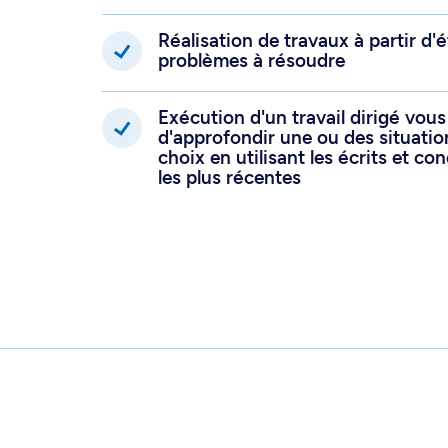
efficaces pour la réforme des ét
santé et leur adaptation continue
Réalisation de travaux à partir d'
développement de la faculté ou de
problèmes à résoudre
répondre aux besoins de la socié
Amener vos collègues à adhérer e
activement aux démarches de 
Exécution d'un travail dirigé vou
pédagogiques de votre faculté o
d'approfondir une ou des situati
choix en utilisant les écrits et co
les plus récentes