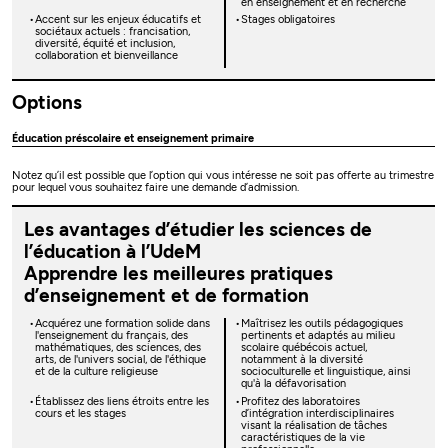
en enseignement et en recherche
Accent sur les enjeux éducatifs et
Stages obligatoires
sociétaux actuels : francisation,
diversité, équité et inclusion,
collaboration et bienveillance
Options
Éducation préscolaire et enseignement primaire
Notez qu’il est possible que l’option qui vous intéresse ne soit pas offerte au trimestre
pour lequel vous souhaitez faire une demande d’admission.
Les avantages d’étudier les sciences de
l’éducation à l’UdeM
Apprendre les meilleures pratiques
d’enseignement et de formation
Acquérez une formation solide dans
Maîtrisez les outils pédagogiques
l'enseignement du français, des
pertinents et adaptés au milieu
mathématiques, des sciences, des
scolaire québécois actuel,
arts, de l'univers social, de l'éthique
notamment à la diversité
et de la culture religieuse
socioculturelle et linguistique, ainsi
qu'à la défavorisation
Établissez des liens étroits entre les
Profitez des laboratoires
cours et les stages
d’intégration interdisciplinaires
visant la réalisation de tâches
caractéristiques de la vie