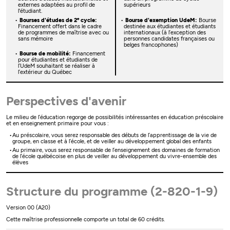
externes adaptées au profil de
supérieurs
l'étudiant.
e
Bourses d'études de 2
cycle:
Bourse d'exemption UdeM:
Bourse
Financement offert dans le cadre
destinée aux étudiantes et étudiants
de programmes de maîtrise avec ou
internationaux (à l’exception des
sans mémoire
personnes candidates françaises ou
belges francophones)
Bourse de mobilité:
Financement
pour étudiantes et étudiants de
l’UdeM souhaitant se réaliser à
l’extérieur du Québec
Perspectives d'avenir
Le milieu de l’éducation regorge de possibilités intéressantes en éducation préscolaire
et en enseignement primaire pour vous :
Au préscolaire, vous serez responsable des débuts de l’apprentissage de la vie de
groupe, en classe et à l’école, et de veiller au développement global des enfants
Au primaire, vous serez responsable de l’enseignement des domaines de formation
de l’école québécoise en plus de veiller au développement du vivre-ensemble des
élèves
Structure du programme (2-820-1-9)
Version 00 (A20)
Cette maîtrise professionnelle comporte un total de 60 crédits.