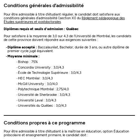
Conditions générales d’admissibilité
Pour être admissible à titre d’étudiant régulier, le candidat doit satisfaire aux
conditions générales d’admissibilité (section XI) du
Règlement pédagogique des
Études supérieures et postdoctorales
.
Diplômes requis et seuils d’admission : Québec
Pour satisfaire à la moyenne de 3,0 sur 4,3 de l’Université de Montréal, les candidats
de cette province doivent répondre aux exigences suivantes :
Diplôme accepté :
Baccalauréat, Bachelor; durée de 3 ans, ou autre diplôme de
premier cycle jugé équivalent.
Moyenne minimale :
Bishop : 75%
Concordia University : 3,0/4,3
École de Technologie Supérieure : 3,0/4,3
HEC Montréal : 3,0/4,3
McGill University : 3,0/4,0
Polytechnique Montréal : 2,75/4,0
Université de Sherbrooke : 3,0/4,3
Université Laval : 3,0/4,3
Universités du Québec : 3,0/4,3
Conditions propres à ce programme
Pour être admissible à titre d'étudiant à la maîtrise en éducation, option Éducation
préscolaire et enseignement primaire, le candidat doit :