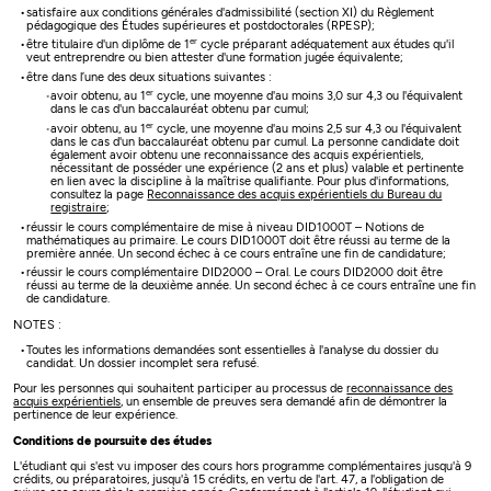
satisfaire aux conditions générales d'admissibilité (section XI) du Règlement
pédagogique des Études supérieures et postdoctorales (RPESP);
er
être titulaire d'un diplôme de 1
cycle préparant adéquatement aux études qu'il
veut entreprendre ou bien attester d'une formation jugée équivalente;
être dans l’une des deux situations suivantes :
er
avoir obtenu, au 1
cycle, une moyenne d'au moins 3,0 sur 4,3 ou l'équivalent
dans le cas d'un baccalauréat obtenu par cumul;
er
avoir obtenu, au 1
cycle, une moyenne d'au moins 2,5 sur 4,3 ou l'équivalent
dans le cas d'un baccalauréat obtenu par cumul. La personne candidate doit
également avoir obtenu une reconnaissance des acquis expérientiels,
nécessitant de posséder une expérience (2 ans et plus) valable et pertinente
en lien avec la discipline à la maîtrise qualifiante. Pour plus d'informations,
consultez la page
Reconnaissance des acquis expérientiels du Bureau du
registraire
;
réussir le cours complémentaire de mise à niveau DID1000T – Notions de
mathématiques au primaire. Le cours DID1000T doit être réussi au terme de la
première année. Un second échec à ce cours entraîne une fin de candidature;
réussir le cours complémentaire DID2000 – Oral. Le cours DID2000 doit être
réussi au terme de la deuxième année. Un second échec à ce cours entraîne une fin
de candidature.
NOTES :
Toutes les informations demandées sont essentielles à l'analyse du dossier du
candidat. Un dossier incomplet sera refusé.
Pour les personnes qui souhaitent participer au processus de
reconnaissance des
acquis expérientiels
, un ensemble de preuves sera demandé afin de démontrer la
pertinence de leur expérience.
Conditions de poursuite des études
L'étudiant qui s'est vu imposer des cours hors programme complémentaires jusqu'à 9
crédits, ou préparatoires, jusqu'à 15 crédits, en vertu de l'art. 47, a l'obligation de