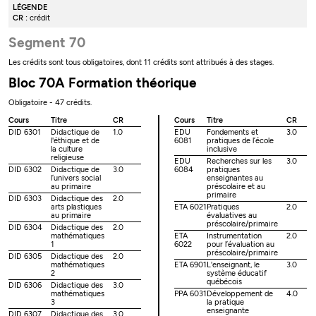
LÉGENDE
CR :
crédit
Segment 70
Les crédits sont tous obligatoires, dont 11 crédits sont attribués à des stages.
Bloc 70A Formation théorique
Obligatoire - 47 crédits.
Cours
Titre
CR
Cours
Titre
CR
DID 6301
Didactique de
1.0
EDU
Fondements et
3.0
l'éthique et de
6081
pratiques de l’école
la culture
inclusive
religieuse
EDU
Recherches sur les
3.0
DID 6302
Didactique de
3.0
6084
pratiques
l’univers social
enseignantes au
au primaire
préscolaire et au
primaire
DID 6303
Didactique des
2.0
arts plastiques
ETA 6021
Pratiques
2.0
au primaire
évaluatives au
préscolaire/primaire
DID 6304
Didactique des
2.0
mathématiques
ETA
Instrumentation
2.0
1
6022
pour l’évaluation au
préscolaire/primaire
DID 6305
Didactique des
2.0
mathématiques
ETA 6901
L'enseignant, le
3.0
2
système éducatif
québécois
DID 6306
Didactique des
3.0
mathématiques
PPA 6031
Développement de
4.0
3
la pratique
enseignante
DID 6307
Didactique des
3.0