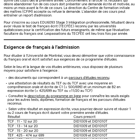
suivre ces cours dès la première année. Conformément à l'article 19, l'étudiant qui
désire abandonner l'un de ces cours doit présenter une demande écrite et motivée, au
moins un mois avant la fin de ce cours. La direction du Centre de formation initiale
des maîtres (CFIM) accepte ou refuse la demande. L'abandon de ces cours peut
entraîner un report d'admission.
Pour s'inscrire au cours EDU6093 Stage 3 Intégration professionnelle, l'étudiant devra
avoir réussi le test de français écrit (TECFÉE) reconnu par les universités
québécoises pour la certification des futurs enseignants, de même que l'évaluation
facultaire du français oral. Lespassations du TECFÉE ont lieu trois fois par année.
Exigence de français à l’admission
Pour étudier à l’Université de Montréal, vous devez démontrer que votre connaissance
du français oral et écrit satisfait aux exigences de ce programme d’études.
Selon le lieu et la langue de vos études antérieures, vous disposez de plusieurs
moyens pour satisfaire à l’exigence :
des documents qui correspondent à un
parcours d’études reconnu
;
une attestation de résultats du TEF ou du TCF avec une moyenne en
compréhension orale et écrite de C1 (≥ 500/699) et un minimum de B2 en
expression écrite (≥ 425/699 au TEF ou ≥11/20 au TCF)
Consultez la
description du programme en ligne
pour connaître les seuils exigés
pour les autres tests, diplômes, formation de français et les parcours d'études
reconnus.
Selon votre résultat en expression écrite, vous pourriez devoir suivre et réussir 1
ou 2 cours de français écrit durant votre première année d’études.
Résultat
Cours prescrit
TCF : 11 - 12 sur 20
DID1009 et DID1010T
TCF : 13 - 14 sur 20
DID1009 et DID1010T
TCF : 15 - 20 sur 20
DID1009 et DID1010T
TEF : 425 - 474 sur 699
DID1009 et DID1010T