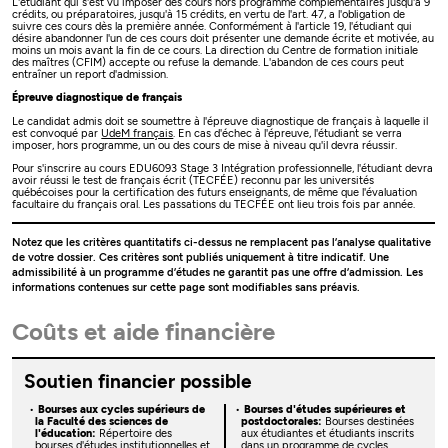
L'étudiant qui s'est vu imposer des cours hors programme complémentaires jusqu'à 9
crédits, ou préparatoires, jusqu'à 15 crédits, en vertu de l'art. 47, a l'obligation de
suivre ces cours dès la première année. Conformément à l'article 19, l'étudiant qui
désire abandonner l'un de ces cours doit présenter une demande écrite et motivée, au
moins un mois avant la fin de ce cours. La direction du Centre de formation initiale
des maîtres (CFIM) accepte ou refuse la demande. L'abandon de ces cours peut
entraîner un report d'admission.
Épreuve diagnostique de français
Le candidat admis doit se soumettre à l'épreuve diagnostique de français à laquelle il
est convoqué par
UdeM français
. En cas d'échec à l'épreuve, l'étudiant se verra
imposer, hors programme, un ou des cours de mise à niveau qu'il devra réussir.
Pour s'inscrire au cours EDU6093 Stage 3 Intégration professionnelle, l'étudiant devra
avoir réussi le test de français écrit (TECFÉE) reconnu par les universités
québécoises pour la certification des futurs enseignants, de même que l'évaluation
facultaire du français oral. Les passations du TECFÉE ont lieu trois fois par année.
Notez que les critères quantitatifs ci-dessus ne remplacent pas l’analyse qualitative
de votre dossier. Ces critères sont publiés uniquement à titre indicatif. Une
admissibilité à un programme d’études ne garantit pas une offre d’admission. Les
informations contenues sur cette page sont modifiables sans préavis.
Coûts et aide financière
Soutien financier possible
Bourses aux cycles supérieurs de
Bourses d'études supérieures et
la Faculté des sciences de
postdoctorales:
Bourses destinées
l'éducation:
Répertoire des
aux étudiantes et étudiants inscrits
bourses d'études institutionnelles et
dans un programme de cycles