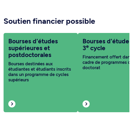
Soutien financier possible
Bourses d'études
Bourses d'études
e
supérieures et
3
cycle
postdoctorales
Financement offert dans 
cadre de programmes de
Bourses destinées aux
doctorat
étudiantes et étudiants inscrits
dans un programme de cycles
supérieurs