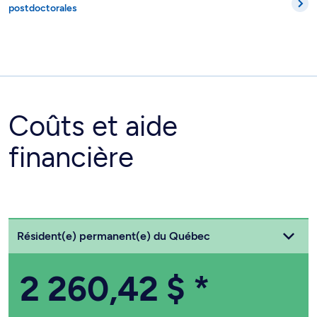
postdoctorales
Coûts et aide
financière
Choisissez votre statut
Résident(e) permanent(e) du Québec
2 260,42 $
*