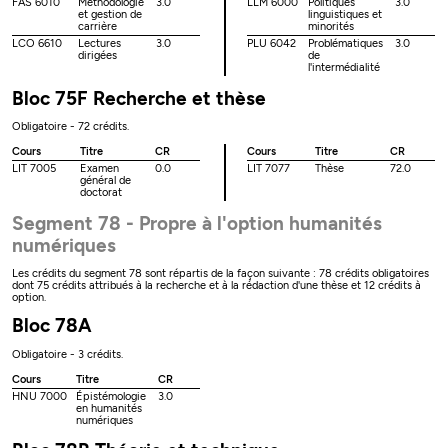
FAS 6010
Méthodologie
3.0
LLM 6000
Politiques
3.0
et gestion de
linguistiques et
carrière
minorités
LCO 6610
Lectures
3.0
PLU 6042
Problématiques
3.0
dirigées
de
l'intermédialité
Bloc 75F Recherche et thèse
Obligatoire - 72 crédits.
Cours
Titre
CR
Cours
Titre
CR
LIT 7005
Examen
0.0
LIT 7077
Thèse
72.0
général de
doctorat
Segment 78 - Propre à l'option humanités
numériques
Les crédits du segment 78 sont répartis de la façon suivante : 78 crédits obligatoires
dont 75 crédits attribués à la recherche et à la rédaction d'une thèse et 12 crédits à
option.
Bloc 78A
Obligatoire - 3 crédits.
Cours
Titre
CR
HNU 7000
Épistémologie
3.0
en humanités
numériques