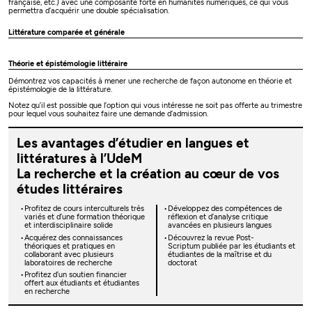
française, etc.) avec une composante forte en humanités numériques, ce qui vous
permettra d’acquérir une double spécialisation.
Littérature comparée et générale
Théorie et épistémologie littéraire
Démontrez vos capacités à mener une recherche de façon autonome en théorie et
épistémologie de la littérature.
Notez qu’il est possible que l’option qui vous intéresse ne soit pas offerte au trimestre
pour lequel vous souhaitez faire une demande d’admission.
Les avantages d’étudier en langues et
littératures à l’UdeM
La recherche et la création au cœur de vos
études littéraires
Profitez de cours interculturels très
Développez des compétences de
variés et d’une formation théorique
réflexion et d’analyse critique
et interdisciplinaire solide
avancées en plusieurs langues
Acquérez des connaissances
Découvrez la revue Post-
théoriques et pratiques en
Scriptum publiée par les étudiants et
collaborant avec plusieurs
étudiantes de la maîtrise et du
laboratoires de recherche
doctorat
Profitez d’un soutien financier
offert aux étudiants et étudiantes
en recherche