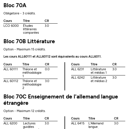
Bloc 70A
Obligatoire - 3 crédits.
Cours
Titre
CR
LCO 6000
Études
3.0
littéraires
comparées
Bloc 70B Littérature
Option - Maximum 15 crédits.
Les cours ALL60111 et ALL60112 sont équivalents au cours ALL6011.
Cours
Titre
CR
Cours
Titre
CR
ALL 60111
Théorie et
0.0
ALL 6231
Littérature
3.0
méthodologie
et médias 1
1
ALL 6242
Littérature
3.0
ALL 60112
Théorie et
3.0
et médias 2
méthodologie
2
Bloc 70C Enseignement de l'allemand langue
étrangère
Option - Maximum 12 crédits.
Cours
Titre
CR
Cours
Titre
CR
ALL 6200
Lectures
3.0
ALL 6415
L'Allemand
3.0
guidées
langue