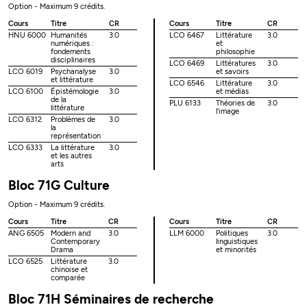
Option - Maximum 9 crédits.
Cours
Titre
CR
Cours
Titre
CR
HNU 6000
Humanités
3.0
LCO 6467
Littérature
3.0
numériques :
et
fondements
philosophie
disciplinaires
LCO 6469
Littératures
3.0
LCO 6019
Psychanalyse
3.0
et savoirs
et littérature
LCO 6546
Littérature
3.0
LCO 6100
Épistémologie
3.0
et médias
de la
PLU 6133
Théories de
3.0
littérature
l'image
LCO 6312
Problèmes de
3.0
la
représentation
LCO 6333
La littérature
3.0
et les autres
arts
Bloc 71G Culture
Option - Maximum 9 crédits.
Cours
Titre
CR
Cours
Titre
CR
ANG 6505
Modern and
3.0
LLM 6000
Politiques
3.0
Contemporary
linguistiques
Drama
et minorités
LCO 6525
Littérature
3.0
chinoise et
comparée
Bloc 71H Séminaires de recherche