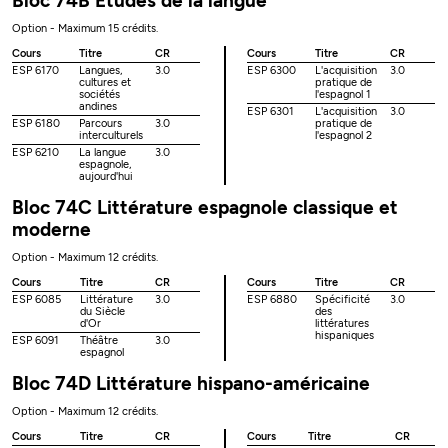
Bloc 74B Études de la langue
Option - Maximum 15 crédits.
Cours
Titre
CR
Cours
Titre
CR
ESP 6170
Langues,
3.0
ESP 6300
L'acquisition
3.0
cultures et
pratique de
sociétés
l'espagnol 1
andines
ESP 6301
L'acquisition
3.0
ESP 6180
Parcours
3.0
pratique de
interculturels
l'espagnol 2
ESP 6210
La langue
3.0
espagnole,
aujourd'hui
Bloc 74C Littérature espagnole classique et
moderne
Option - Maximum 12 crédits.
Cours
Titre
CR
Cours
Titre
CR
ESP 6085
Littérature
3.0
ESP 6880
Spécificité
3.0
du Siècle
des
d'Or
littératures
hispaniques
ESP 6091
Théâtre
3.0
espagnol
Bloc 74D Littérature hispano-américaine
Option - Maximum 12 crédits.
Cours
Titre
CR
Cours
Titre
CR