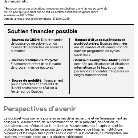
de manuels, etc.
* En aucun temps ces estimations ne peuvent se substituer à une facture ou servir de
preuve pour quelque motif que ce soit. Ces estimés sont calculés pour l’année
académique 2025-2026.
Date de la mise à jour des informations : 17 juillet 2025
Soutien financier possible
Bourses du CRSH:
Des demandes
Bourses d'études supérieures et
de bourse ou de subvention du
postdoctorales:
Bourses destinées
Conseil de recherches en sciences
aux étudiantes et étudiants inscrits
humaines
dans un programme de cycles
supérieurs
e
Bourses d'études de 3
cycle:
Bourse d'exemption UdeM:
Bourse
Financement offert dans le cadre
destinée aux étudiantes et étudiants
de programmes de doctorat
internationaux (à l’exception des
personnes candidates françaises ou
belges francophones)
Bourse de mobilité:
Financement
pour étudiantes et étudiants de
l’UdeM souhaitant se réaliser à
l’extérieur du Québec
Perspectives d'avenir
Le doctorat vous ouvre la porte au milieu de la recherche et de l’enseignement au
collégial ou à l'université, de la communication, de la publicité, de l’édition, du
journalisme, des médias et de la traduction. Autres domaines à explorer sont les
bibliothèques, les boîtes de production de jeux vidéo et de films, les institutions
publiques et les organismes publics liés la culture, à la création, à l’immigration, aux
relations ethnoculturelles ou aux affaires extérieures.