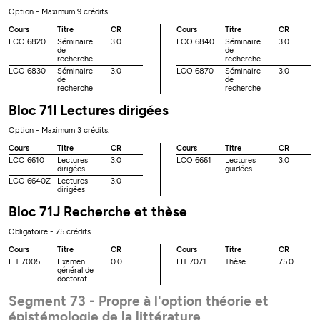
Option - Maximum 9 crédits.
Cours
Titre
CR
Cours
Titre
CR
LCO 6820
Séminaire
3.0
LCO 6840
Séminaire
3.0
de
de
recherche
recherche
LCO 6830
Séminaire
3.0
LCO 6870
Séminaire
3.0
de
de
recherche
recherche
Bloc 71I Lectures dirigées
Option - Maximum 3 crédits.
Cours
Titre
CR
Cours
Titre
CR
LCO 6610
Lectures
3.0
LCO 6661
Lectures
3.0
dirigées
guidées
LCO 6640Z
Lectures
3.0
dirigées
Bloc 71J Recherche et thèse
Obligatoire - 75 crédits.
Cours
Titre
CR
Cours
Titre
CR
LIT 7005
Examen
0.0
LIT 7071
Thèse
75.0
général de
doctorat
Segment 73 - Propre à l'option théorie et
épistémologie de la littérature