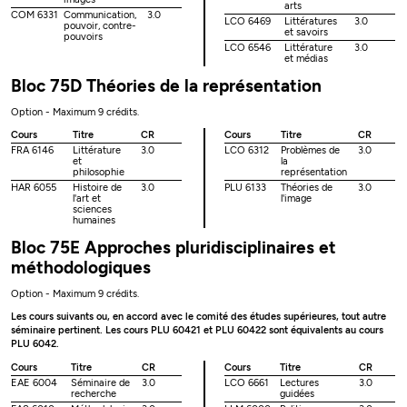
arts
COM 6331
Communication,
3.0
LCO 6469
Littératures
3.0
pouvoir, contre-
et savoirs
pouvoirs
LCO 6546
Littérature
3.0
et médias
Bloc 75D Théories de la représentation
Option - Maximum 9 crédits.
Cours
Titre
CR
Cours
Titre
CR
FRA 6146
Littérature
3.0
LCO 6312
Problèmes de
3.0
et
la
philosophie
représentation
HAR 6055
Histoire de
3.0
PLU 6133
Théories de
3.0
l'art et
l'image
sciences
humaines
Bloc 75E Approches pluridisciplinaires et
méthodologiques
Option - Maximum 9 crédits.
Les cours suivants ou, en accord avec le comité des études supérieures, tout autre
séminaire pertinent. Les cours PLU 60421 et PLU 60422 sont équivalents au cours
PLU 6042.
Cours
Titre
CR
Cours
Titre
CR
EAE 6004
Séminaire de
3.0
LCO 6661
Lectures
3.0
recherche
guidées