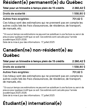
Résident(e) permanent(e) du Québec
Total pour un trimestre à temps plein de 15 crédits
2 260,42 $
Droits de scolarité :
1 558,80 $
Autres frais exigibles :
701,62 $
Ces totaux sont des estimations qui ne prennent pas en compte les
autres coûts tels les frais d’assurances, de résidence, de transport,
de manuels, etc.
* En aucun temps ces estimations ne peuvent se substituer à une facture ou servir de
preuve pour quelque motif que ce soit. Ces estimés sont calculés pour l’année
académique 2025-2026.
Date de la mise à jour des informations : 17 juillet 2025
Canadien(ne) non-résident(e) au
Québec
Total pour un trimestre à temps plein de 15 crédits
2 260,42 $
Droits de scolarité :
1 558,80 $
Autres frais exigibles :
701,62 $
Ces totaux sont des estimations qui ne prennent pas en compte les
autres coûts tels les frais d’assurances, de résidence, de transport,
de manuels, etc.
* En aucun temps ces estimations ne peuvent se substituer à une facture ou servir de
preuve pour quelque motif que ce soit. Ces estimés sont calculés pour l’année
académique 2025-2026.
Date de la mise à jour des informations : 17 juillet 2025
Étudiant(e) international(e)