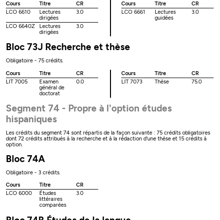
Cours
Titre
CR
Cours
Titre
CR
LCO 6610
Lectures
3.0
LCO 6661
Lectures
3.0
dirigées
guidées
LCO 6640Z
Lectures
3.0
dirigées
Bloc 73J Recherche et thèse
Obligatoire - 75 crédits.
Cours
Titre
CR
Cours
Titre
CR
LIT 7005
Examen
0.0
LIT 7073
Thèse
75.0
général de
doctorat
Segment 74 - Propre à l'option études
hispaniques
Les crédits du segment 74 sont répartis de la façon suivante : 75 crédits obligatoires
dont 72 crédits attribués à la recherche et à la rédaction d'une thèse et 15 crédits à
option.
Bloc 74A
Obligatoire - 3 crédits.
Cours
Titre
CR
LCO 6000
Études
3.0
littéraires
comparées