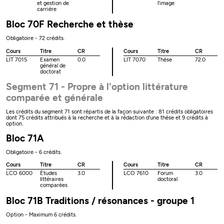
et gestion de
l'image
carrière
Bloc 70F Recherche et thèse
Obligatoire - 72 crédits.
Cours
Titre
CR
Cours
Titre
CR
LIT 7015
Examen
0.0
LIT 7070
Thèse
72.0
général de
doctorat
Segment 71 - Propre à l'option littérature
comparée et générale
Les crédits du segment 71 sont répartis de la façon suivante : 81 crédits obligatoires
dont 75 crédits attribués à la recherche et à la rédaction d'une thèse et 9 crédits à
option.
Bloc 71A
Obligatoire - 6 crédits.
Cours
Titre
CR
Cours
Titre
CR
LCO 6000
Études
3.0
LCO 7610
Forum
3.0
littéraires
doctoral
comparées
Bloc 71B Traditions / résonances - groupe 1
Option - Maximum 6 crédits.