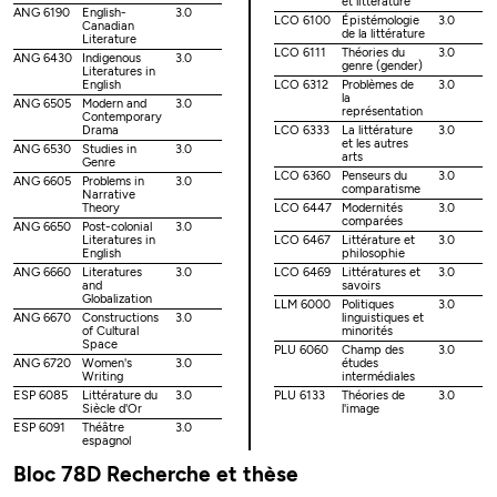
et littérature
ANG 6190
English-
3.0
LCO 6100
Épistémologie
3.0
Canadian
de la littérature
Literature
LCO 6111
Théories du
3.0
ANG 6430
Indigenous
3.0
genre (gender)
Literatures in
English
LCO 6312
Problèmes de
3.0
la
ANG 6505
Modern and
3.0
représentation
Contemporary
Drama
LCO 6333
La littérature
3.0
et les autres
ANG 6530
Studies in
3.0
arts
Genre
LCO 6360
Penseurs du
3.0
ANG 6605
Problems in
3.0
comparatisme
Narrative
Theory
LCO 6447
Modernités
3.0
comparées
ANG 6650
Post-colonial
3.0
Literatures in
LCO 6467
Littérature et
3.0
English
philosophie
ANG 6660
Literatures
3.0
LCO 6469
Littératures et
3.0
and
savoirs
Globalization
LLM 6000
Politiques
3.0
ANG 6670
Constructions
3.0
linguistiques et
of Cultural
minorités
Space
PLU 6060
Champ des
3.0
ANG 6720
Women's
3.0
études
Writing
intermédiales
ESP 6085
Littérature du
3.0
PLU 6133
Théories de
3.0
Siècle d'Or
l'image
ESP 6091
Théâtre
3.0
espagnol
Bloc 78D Recherche et thèse