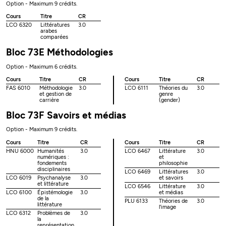
Option - Maximum 9 crédits.
Cours
Titre
CR
LCO 6320
Littératures
3.0
arabes
comparées
Bloc 73E Méthodologies
Option - Maximum 6 crédits.
Cours
Titre
CR
Cours
Titre
CR
FAS 6010
Méthodologie
3.0
LCO 6111
Théories du
3.0
et gestion de
genre
carrière
(gender)
Bloc 73F Savoirs et médias
Option - Maximum 9 crédits.
Cours
Titre
CR
Cours
Titre
CR
HNU 6000
Humanités
3.0
LCO 6467
Littérature
3.0
numériques :
et
fondements
philosophie
disciplinaires
LCO 6469
Littératures
3.0
LCO 6019
Psychanalyse
3.0
et savoirs
et littérature
LCO 6546
Littérature
3.0
LCO 6100
Épistémologie
3.0
et médias
de la
PLU 6133
Théories de
3.0
littérature
l'image
LCO 6312
Problèmes de
3.0
la
représentation