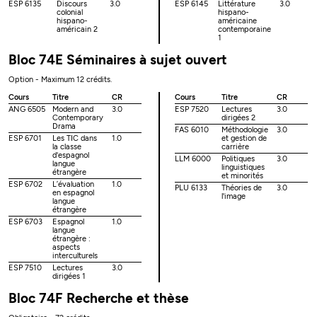
ESP 6135
Discours
3.0
ESP 6145
Littérature
3.0
colonial
hispano-
hispano-
américaine
américain 2
contemporaine
1
Bloc 74E Séminaires à sujet ouvert
Option - Maximum 12 crédits.
Cours
Titre
CR
Cours
Titre
CR
ANG 6505
Modern and
3.0
ESP 7520
Lectures
3.0
Contemporary
dirigées 2
Drama
FAS 6010
Méthodologie
3.0
ESP 6701
Les TIC dans
1.0
et gestion de
la classe
carrière
d'espagnol
LLM 6000
Politiques
3.0
langue
linguistiques
étrangère
et minorités
ESP 6702
L’évaluation
1.0
PLU 6133
Théories de
3.0
en espagnol
l'image
langue
étrangère
ESP 6703
Espagnol
1.0
langue
étrangère :
aspects
interculturels
ESP 7510
Lectures
3.0
dirigées 1
Bloc 74F Recherche et thèse