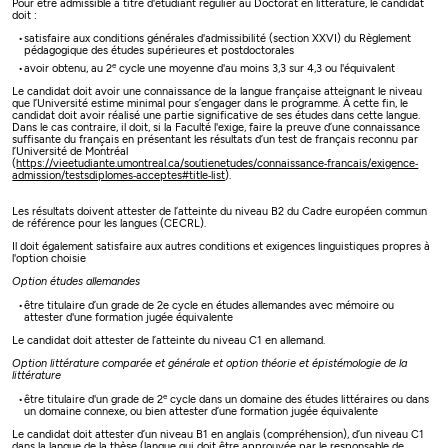
Pour être admissible à titre d'étudiant régulier au Doctorat en littérature, le candidat
doit :
satisfaire aux conditions générales d'admissibilité (section XXVI) du Règlement
pédagogique des études supérieures et postdoctorales
e
avoir obtenu, au 2
cycle une moyenne d'au moins 3,3 sur 4,3 ou l'équivalent
Le candidat doit avoir une connaissance de la langue française atteignant le niveau
que l’Université estime minimal pour s’engager dans le programme. À cette fin, le
candidat doit avoir réalisé une partie significative de ses études dans cette langue.
Dans le cas contraire, il doit, si la Faculté l'exige, faire la preuve d’une connaissance
suffisante du français en présentant les résultats d’un test de français reconnu par
l’Université de Montréal
(
https://vieetudiante.umontreal.ca/soutienetudes/connaissance‐francais/exigence‐
admission/testsdiplomes‐acceptes#title‐list
).
Les résultats doivent attester de l’atteinte du niveau B2 du Cadre européen commun
de référence pour les langues (CECRL).
Il doit également satisfaire aux autres conditions et exigences linguistiques propres à
l'option choisie
Option études allemandes
être titulaire d’un grade de 2e cycle en études allemandes avec mémoire ou
attester d'une formation jugée équivalente
Le candidat doit attester de l’atteinte du niveau C1 en allemand.
Option littérature comparée et générale et option théorie et épistémologie de la
littérature
e
être titulaire d'un grade de 2
cycle dans un domaine des études littéraires ou dans
un domaine connexe, ou bien attester d’une formation jugée équivalente
Le candidat doit attester d’un niveau B1 en anglais (compréhension), d’un niveau C1
dans la langue de la thèse (langue qui doit être approuvée par le responsable de