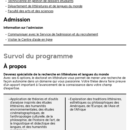
Technicienne en gestion de dossiers étudiants
Département de littératures et de langues du monde
Faculté des arts et des sciences
Admission
Information sur l'admission
Communiquer avec le Service de l'admission et du recrutement
Visiter le Centre d’aide en ligne
Survol du programme
À propos
Devenez spécialiste de la recherche en littératures et langues du monde
Avec ses 6 options, le doctorat en littérature vous permet de mener une recherche de
façon autonome dans un domaine qui vous passionne. Votre thèse devra faire preuve
d’un apport important à l’avancement de la connaissance dans votre champ
d’expertise.
Application de théories et d’outils
Exploration des traditions littéraires,
d’analyse inspirés des études
esthétiques ou philosophiques des
littéraires, des humanités
Amériques, de l'Europe, de l’Asie et
environnementales, des études
de l’Afrique
cinématographiques, de
l’anthropologie culturelle, de la
philosophie, de l’histoire de l’art, de
la linguistique et didactique des
langues, et des humanités