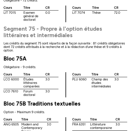
Obligatoire - 72 crédits.
Cours
Titre
CR
Cours
Titre
CR
LIT 7015
Examen
0.0
LIT 7074
Thèse
72.0
général de
doctorat
Segment 75 - Propre à l'option études
littéraires et intermédiales
Les crédits du segment 75 sont répartis de la façon suivante : 81 crédits obligatoires
dont 72 crédits attribués à la recherche et à la rédaction d'une thèse et 9 crédits à
option.
Bloc 75A
Obligatoire - 9 crédits.
Cours
Titre
CR
Cours
Titre
CR
LCO 6000
Études
3.0
PLU 6060
Champ des
3.0
littéraires
études
comparées
intermédiales
LCO 7610
Forum
3.0
doctoral
Bloc 75B Traditions textuelles
Option - Maximum 9 crédits.
Cours
Titre
CR
Cours
Titre
CR
ANG 6505
Modern and
3.0
FRA 6351
Littérature
3.0
Contemporary
contemporaine