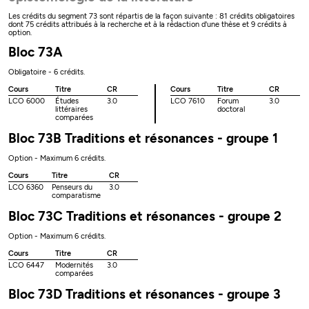
Les crédits du segment 73 sont répartis de la façon suivante : 81 crédits obligatoires
dont 75 crédits attribués à la recherche et à la rédaction d'une thèse et 9 crédits à
option.
Bloc 73A
Obligatoire - 6 crédits.
Cours
Titre
CR
Cours
Titre
CR
LCO 6000
Études
3.0
LCO 7610
Forum
3.0
littéraires
doctoral
comparées
Bloc 73B Traditions et résonances - groupe 1
Option - Maximum 6 crédits.
Cours
Titre
CR
LCO 6360
Penseurs du
3.0
comparatisme
Bloc 73C Traditions et résonances - groupe 2
Option - Maximum 6 crédits.
Cours
Titre
CR
LCO 6447
Modernités
3.0
comparées
Bloc 73D Traditions et résonances - groupe 3