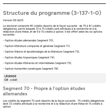
Structure du programme (3-137-1-0)
Version 09 (A23)
Le doctorat comporte 90 crédits répartis de la façon suivante : de 75 à 81 crédits
obligatoires, parmi lesquels 72 à 75 crédits sont attribués à la recherche et à la
rédaction d'une thèse, et de 9 à 15 crédits à option. Il est offert selon les six options
suivantes :
- l'option études allemandes (segment 70),
- l'option littérature comparée et générale (segment 71),
- l'option théorie et épistémologie de la littérature (segment 73),
- l'option études hispaniques (segment 74),
- l'option études littéraires et intermédiales (segment 75),
- l'option humanités numériques (segment 78).
LÉGENDE
CR :
crédit
Segment 70 - Propre à l'option études
allemandes
Les crédits du segment 70 sont répartis de la façon suivante : 75 crédits obligatoires
dont 72 crédits attribués à la recherche et à la rédaction d'une thèse et 15 crédits à
option.