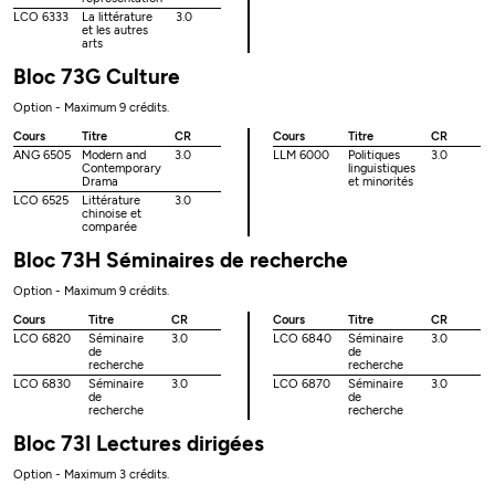
LCO 6333
La littérature
3.0
et les autres
arts
Bloc 73G Culture
Option - Maximum 9 crédits.
Cours
Titre
CR
Cours
Titre
CR
ANG 6505
Modern and
3.0
LLM 6000
Politiques
3.0
Contemporary
linguistiques
Drama
et minorités
LCO 6525
Littérature
3.0
chinoise et
comparée
Bloc 73H Séminaires de recherche
Option - Maximum 9 crédits.
Cours
Titre
CR
Cours
Titre
CR
LCO 6820
Séminaire
3.0
LCO 6840
Séminaire
3.0
de
de
recherche
recherche
LCO 6830
Séminaire
3.0
LCO 6870
Séminaire
3.0
de
de
recherche
recherche
Bloc 73I Lectures dirigées
Option - Maximum 3 crédits.