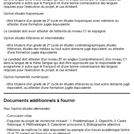
programme si autre que le français) et d’une bonne connaissance des langues
requises pour l’exécution du projet, le cas échéant.
Option études hispaniques
e
être titulaire d’un grade de 2
cycle en études hispaniques avec mémoire ou
attester d'une formation jugée équivalente
Le candidat doit avoir attester de l'atteinte du niveau C1 en espagnol.
Option études littéraires et intermédiales
e
être titulaire d'un grade de 2
cycle en études cinématographiques, études
littéraires, études des médias ou tout autre domaine jugé équivalent, ou attester
d'une formation jugée équivalente
Le candidat doit attester d’un niveau B1 en anglais (compréhension), d’un niveau C1
dans la langue de la thèse (langue qui doit être approuvée par le responsable de
programme si autre que le français) et d’une bonne connaissance des langues
requises pour l’exécution du projet, le cas échéant.
Option humanités numériques
e
être titulaire d'un grade de 2
cycle en études littéraires ou tout autre domaine jugé
équivalent, ou attester d'une formation jugée équivalente
Documents additionnels à fournir
Pour l'option études allemandes:
Curriculum vitae
Esquisse du projet de recherche incluant : 1. Problématique, 2. Objectifs, 3. Cadre
théorique, 4. Méthodologie, 5. Calendrier provisoire, 6. Bibliographie sélective.
Mémoire de maîtrise (si déjà disponible) ou exemple d’un travail académique (entre
15 et 20 pages) en français ou en allemand.