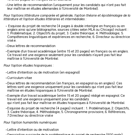
Une lettre de recommandation (uniquement pour les candidats qui n’ont pas fait
leur maîtrise en études allemandes à l’Université de Montréal).
Pour l'options littérature comparée et générale, l'option théorie et épistémologie de la
littérature et l'option études littéraires et intermédiales :
Esquisse du projet de recherche (4 pages à double interligne en français ou en
anglais ainsi qu’une bibliographie, sources citées selon MLA ou Chicago) incluant :
1. Problématique; 2. Objectifs du projet; 3. Cadre théorique; 4. Méthodologie; 5.
Compétences linguistiques et expériences en recherche; 6. Directeur ou directrice
visé.e.
Deux lettres de recommandation
Exemple d’un travail académique (entre 15 et 20 pages) en français ou en anglais.
Ce travail est une exigence seulement pour les candidats n’ayant pas fait leur
maîtrise à l’Université de Montréal.
Pour l'option études hispaniques :
Lettre d'intention ou de motivation (en espagnol)
Curriculum vitae
Deux lettres de recommandation (en français, en espagnol ou en anglais). Ces
lettres sont une exigence uniquement pour les candidats qui n'ont pas fait leur
maîtrise en études hispaniques à l'Université de Montréal.
Exemple d'un travail académique (entre 15 et 20 pages) rédigé en espagnol. Ce
travail est une exigence uniquement pour les candidats
qui n'ont pas fait leur maîtrise en études hispaniques à l'Université de Montréal.
Esquisse du projet de recherche (4 pages) incluant : 1. Problématique, 2. Objectifs,
3. Cadre théorique, 4. Méthodologie, 5. Chronogramme provisoire, 6. Références,
7.Directeur ou directrice visé.e
Pour l’option humanités numériques
Lettre d’intention ou de motivation
Description succincte de la problématique du projet de recherche (500 mots).