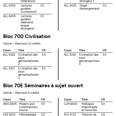
(littérature)
étrangère 1
ALL 6300
Lectures
3.0
ALL 6435
Stage
3.0
guidées
d'enseignement
(civilisation)
ALL 6405
Lectures
3.0
guidées
(allemand
langue
étrangère)
Bloc 70D Civilisation
Option - Maximum 12 crédits.
Cours
Titre
CR
Cours
Titre
CR
ALL 6322
Civilisation des
3.0
ALL 6332
Civilisation des
3.0
pays
pays
germanophones
germanophones
2
4
ALL 6331
Civilisation des
3.0
pays
germanophones
3
Bloc 70E Séminaires à sujet ouvert
Option - Maximum 6 crédits.
Cours
Titre
CR
Cours
Titre
CR
ANG 6505
Modern and
3.0
LLM 6000
Politiques
3.0
Contemporary
linguistiques
Drama
et minorités
FAS 6010
Méthodologie
3.0
PLU 6133
Théories de
3.0