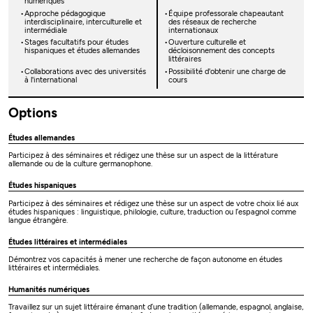
numériques
Approche pédagogique
Équipe professorale chapeautant
interdisciplinaire, interculturelle et
des réseaux de recherche
intermédiale
internationaux
Stages facultatifs pour études
Ouverture culturelle et
hispaniques et études allemandes
décloisonnement des concepts
littéraires
Collaborations avec des universités
Possibilité d'obtenir une charge de
à l'international
cours
Options
Études allemandes
Participez à des séminaires et rédigez une thèse sur un aspect de la littérature
allemande ou de la culture germanophone.
Études hispaniques
Participez à des séminaires et rédigez une thèse sur un aspect de votre choix lié aux
études hispaniques : linguistique, philologie, culture, traduction ou l’espagnol comme
langue étrangère.
Études littéraires et intermédiales
Démontrez vos capacités à mener une recherche de façon autonome en études
littéraires et intermédiales.
Humanités numériques
Travaillez sur un sujet littéraire émanant d’une tradition (allemande, espagnol, anglaise,