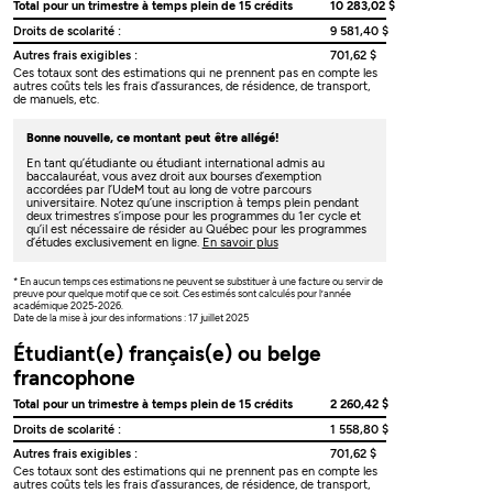
Total pour un trimestre à temps plein de 15 crédits
10 283,02 $
Droits de scolarité :
9 581,40 $
Autres frais exigibles :
701,62 $
Ces totaux sont des estimations qui ne prennent pas en compte les
autres coûts tels les frais d’assurances, de résidence, de transport,
de manuels, etc.
Bonne nouvelle, ce montant peut être allégé!
En tant qu’étudiante ou étudiant international admis au
baccalauréat, vous avez droit aux bourses d’exemption
accordées par l’UdeM tout au long de votre parcours
universitaire. Notez qu’une inscription à temps plein pendant
deux trimestres s’impose pour les programmes du 1er cycle et
qu’il est nécessaire de résider au Québec pour les programmes
d’études exclusivement en ligne.
En savoir plus
* En aucun temps ces estimations ne peuvent se substituer à une facture ou servir de
preuve pour quelque motif que ce soit. Ces estimés sont calculés pour l’année
académique 2025-2026.
Date de la mise à jour des informations : 17 juillet 2025
Étudiant(e) français(e) ou belge
francophone
Total pour un trimestre à temps plein de 15 crédits
2 260,42 $
Droits de scolarité :
1 558,80 $
Autres frais exigibles :
701,62 $
Ces totaux sont des estimations qui ne prennent pas en compte les
autres coûts tels les frais d’assurances, de résidence, de transport,