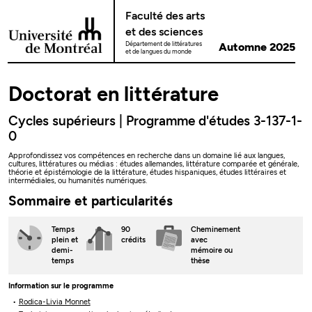
Passer au contenu
Faculté des arts
et des sciences
Département de littératures
Automne 2025
et de langues du monde
Doctorat en littérature
Cycles supérieurs | Programme d'études 3-137-1-
0
Approfondissez vos compétences en recherche dans un domaine lié aux langues,
cultures, littératures ou médias : études allemandes, littérature comparée et générale,
théorie et épistémologie de la littérature, études hispaniques, études littéraires et
intermédiales, ou humanités numériques.
Sommaire et particularités
Temps
90
Cheminement
plein
et
crédits
avec
demi-
mémoire ou
temps
thèse
Information sur le programme
Rodica-Livia Monnet