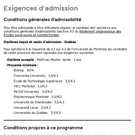
Exigences d'admission
Conditions générales d’admissibilité
Pour être admissible à titre d’étudiant régulier, le candidat doit satisfaire aux
conditions générales d’admissibilité (section XI) du
Règlement pédagogique des
Études supérieures et postdoctorales
.
Diplômes requis et seuils d’admission : Québec
Pour satisfaire à la moyenne de 3,3 sur 4,3 de l’Université de Montréal, les candidats
de cette province doivent répondre aux exigences suivantes :
Diplôme accepté :
Maîtrise, Master; durée : 2 ans
Moyenne minimale :
Bishop : 80%
Concordia University : 3,3/4,3
École de Technologie Supérieure : 3,3/4,3
HEC Montréal : 3,3/4,3
McGill University : 3,0/4,0
Polytechnique Montréal : 3,0/4,0
Université de Sherbrooke : 3,3/4,3
Université Laval : 3,3/4,3
Universités du Québec : 3,3/4,3
Conditions propres à ce programme