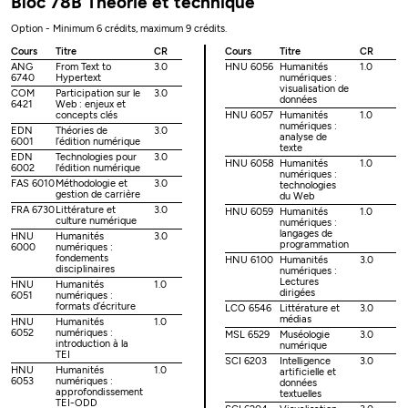
Bloc 78B Théorie et technique
Option - Minimum 6 crédits, maximum 9 crédits.
Cours
Titre
CR
Cours
Titre
CR
ANG
From Text to
3.0
HNU 6056
Humanités
1.0
6740
Hypertext
numériques :
visualisation de
COM
Participation sur le
3.0
données
6421
Web : enjeux et
concepts clés
HNU 6057
Humanités
1.0
numériques :
EDN
Théories de
3.0
analyse de
6001
l’édition numérique
texte
EDN
Technologies pour
3.0
HNU 6058
Humanités
1.0
6002
l'édition numérique
numériques :
FAS 6010
Méthodologie et
3.0
technologies
gestion de carrière
du Web
FRA 6730
Littérature et
3.0
HNU 6059
Humanités
1.0
culture numérique
numériques :
langages de
HNU
Humanités
3.0
programmation
6000
numériques :
fondements
HNU 6100
Humanités
3.0
disciplinaires
numériques :
Lectures
HNU
Humanités
1.0
dirigées
6051
numériques :
formats d’écriture
LCO 6546
Littérature et
3.0
médias
HNU
Humanités
1.0
6052
numériques :
MSL 6529
Muséologie
3.0
introduction à la
numérique
TEI
SCI 6203
Intelligence
3.0
HNU
Humanités
1.0
artificielle et
6053
numériques :
données
approfondissement
textuelles
TEI-ODD