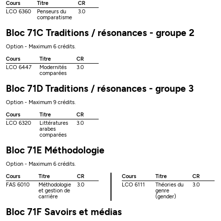
Cours
Titre
CR
LCO 6360
Penseurs du
3.0
comparatisme
Bloc 71C Traditions / résonances - groupe 2
Option - Maximum 6 crédits.
Cours
Titre
CR
LCO 6447
Modernités
3.0
comparées
Bloc 71D Traditions / résonances - groupe 3
Option - Maximum 9 crédits.
Cours
Titre
CR
LCO 6320
Littératures
3.0
arabes
comparées
Bloc 71E Méthodologie
Option - Maximum 6 crédits.
Cours
Titre
CR
Cours
Titre
CR
FAS 6010
Méthodologie
3.0
LCO 6111
Théories du
3.0
et gestion de
genre
carrière
(gender)
Bloc 71F Savoirs et médias