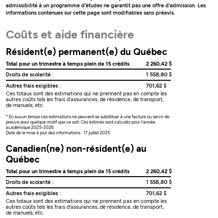
admissibilité à un programme d’études ne garantit pas une offre d’admission. Les
informations contenues sur cette page sont modifiables sans préavis.
Coûts et aide financière
Résident(e) permanent(e) du Québec
Total pour un trimestre à temps plein de 15 crédits
2 260,42 $
Droits de scolarité :
1 558,80 $
Autres frais exigibles :
701,62 $
Ces totaux sont des estimations qui ne prennent pas en compte les
autres coûts tels les frais d’assurances, de résidence, de transport,
de manuels, etc.
* En aucun temps ces estimations ne peuvent se substituer à une facture ou servir de
preuve pour quelque motif que ce soit. Ces estimés sont calculés pour l’année
académique 2025-2026.
Date de la mise à jour des informations : 17 juillet 2025
Canadien(ne) non-résident(e) au
Québec
Total pour un trimestre à temps plein de 15 crédits
2 260,42 $
Droits de scolarité :
1 558,80 $
Autres frais exigibles :
701,62 $
Ces totaux sont des estimations qui ne prennent pas en compte les
autres coûts tels les frais d’assurances, de résidence, de transport,
de manuels, etc.