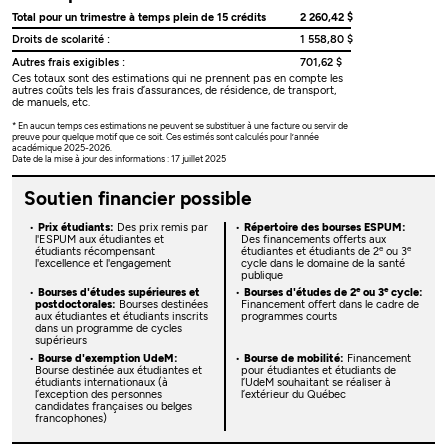
Total pour un trimestre à temps plein de 15 crédits
2 260,42 $
Droits de scolarité :
1 558,80 $
Autres frais exigibles :
701,62 $
Ces totaux sont des estimations qui ne prennent pas en compte les
autres coûts tels les frais d’assurances, de résidence, de transport,
de manuels, etc.
* En aucun temps ces estimations ne peuvent se substituer à une facture ou servir de
preuve pour quelque motif que ce soit. Ces estimés sont calculés pour l’année
académique 2025-2026.
Date de la mise à jour des informations : 17 juillet 2025
Soutien financier possible
Prix étudiants:
Des prix remis par
Répertoire des bourses ESPUM:
l'ESPUM aux étudiantes et
Des financements offerts aux
e
e
étudiants récompensant
étudiantes et étudiants de 2
ou 3
l'excellence et l'engagement
cycle dans le domaine de la santé
publique
e
e
Bourses d'études supérieures et
Bourses d'études de 2
ou 3
cycle:
postdoctorales:
Bourses destinées
Financement offert dans le cadre de
aux étudiantes et étudiants inscrits
programmes courts
dans un programme de cycles
supérieurs
Bourse d'exemption UdeM:
Bourse de mobilité:
Financement
Bourse destinée aux étudiantes et
pour étudiantes et étudiants de
étudiants internationaux (à
l’UdeM souhaitant se réaliser à
l’exception des personnes
l’extérieur du Québec
candidates françaises ou belges
francophones)