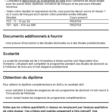
Consultez la
description du programme en ligne
pour connaître les seuils exigés
pour les autres tests, diplômes, formation de français et les parcours d'études
reconnus.
Selon votre résultat en expression écrite, vous pourriez devoir suivre et réussir 1
ou 2 cours de français écrit durant votre première année d’études.
Résultat
Cours prescrit
TCF : 11 - 12 sur 20
FRS2704
TEF : 425 - 474 sur 699
FRS2704
Documents additionnels à fournir
Une preuve d'inscription à des études doctorales ou à des études postdoctorales.
Scolarité
La scolarité minimale est de 2 trimestres à temps partiel, soit l'équivalent d'un
trimestre. L'étudiant doit compléter le programme pendant ses études de doctorat ou
à l'intérieur de trois ans s'il est stagiaire postdoctoral.
Obtention du diplôme
Pour obtenir le diplôme complémentaire en AnEis, le candidat doit :
avoir satisfait à toutes les exigences de son programme de doctorat s'il est inscrit à
l'Université de Montréal
avoir rempli toutes les exigences du programme complémentaire.
Notez que les critères quantitatifs ci-dessus ne remplacent pas l’analyse qualitative
de votre dossier. Ces critères sont publiés uniquement à titre indicatif. Une