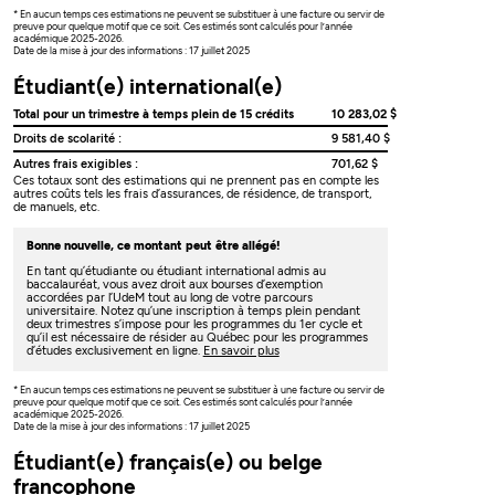
* En aucun temps ces estimations ne peuvent se substituer à une facture ou servir de
preuve pour quelque motif que ce soit. Ces estimés sont calculés pour l’année
académique 2025-2026.
Date de la mise à jour des informations : 17 juillet 2025
Étudiant(e) international(e)
Total pour un trimestre à temps plein de 15 crédits
10 283,02 $
Droits de scolarité :
9 581,40 $
Autres frais exigibles :
701,62 $
Ces totaux sont des estimations qui ne prennent pas en compte les
autres coûts tels les frais d’assurances, de résidence, de transport,
de manuels, etc.
Bonne nouvelle, ce montant peut être allégé!
En tant qu’étudiante ou étudiant international admis au
baccalauréat, vous avez droit aux bourses d’exemption
accordées par l’UdeM tout au long de votre parcours
universitaire. Notez qu’une inscription à temps plein pendant
deux trimestres s’impose pour les programmes du 1er cycle et
qu’il est nécessaire de résider au Québec pour les programmes
d’études exclusivement en ligne.
En savoir plus
* En aucun temps ces estimations ne peuvent se substituer à une facture ou servir de
preuve pour quelque motif que ce soit. Ces estimés sont calculés pour l’année
académique 2025-2026.
Date de la mise à jour des informations : 17 juillet 2025
Étudiant(e) français(e) ou belge
francophone