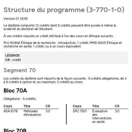
Structure du programme (3-770-1-0)
Version 01 (A16)
Le diplôme comporte 12 crédits dont 6 crédits peuvent être puisés à même la
scolarité du doctorat de l'étudiant.
À ces crédits s'ajoute un crédit attribué à l'un des cours en éthique suivants :
PLU 6046A Éthique de la recherche : introduction, 1 crédit, MMD 6005 Éthique et
recherche en santé, 1 crédit, ou à un cours équivalent.
LÉGENDE
CR :
crédit
Segment 70
Les crédits du diplôme sont répartis de la façon suivante : 6 crédits obligatoires, de 3
à 6 crédits à option et, au maximum, 3 crédits au choix.
Bloc 70A
Obligatoire - 6 crédits.
Cours
Titre
CR
Cours
Titre
CR
ASA 6178
Méthodes
3.0
SPU 7501
Évaluation
3.0
d'évaluation
des
interventions
en santé
Bloc 70B