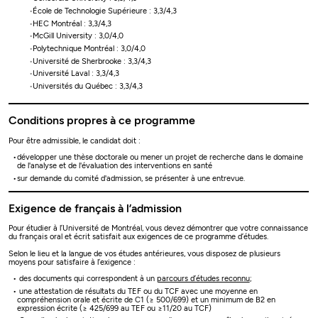
École de Technologie Supérieure : 3,3/4,3
HEC Montréal : 3,3/4,3
McGill University : 3,0/4,0
Polytechnique Montréal : 3,0/4,0
Université de Sherbrooke : 3,3/4,3
Université Laval : 3,3/4,3
Universités du Québec : 3,3/4,3
Conditions propres à ce programme
Pour être admissible, le candidat doit :
développer une thèse doctorale ou mener un projet de recherche dans le domaine
de l'analyse et de l'évaluation des interventions en santé
sur demande du comité d'admission, se présenter à une entrevue.
Exigence de français à l’admission
Pour étudier à l’Université de Montréal, vous devez démontrer que votre connaissance
du français oral et écrit satisfait aux exigences de ce programme d’études.
Selon le lieu et la langue de vos études antérieures, vous disposez de plusieurs
moyens pour satisfaire à l’exigence :
des documents qui correspondent à un
parcours d’études reconnu
;
une attestation de résultats du TEF ou du TCF avec une moyenne en
compréhension orale et écrite de C1 (≥ 500/699) et un minimum de B2 en
expression écrite (≥ 425/699 au TEF ou ≥11/20 au TCF)