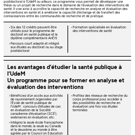
postdoctoral à l’UdeM ou ailleurs, ce programme vous permet de développer une
thèse ou un projet de recherche dans le domaine de l’évaluation des interventions de
santé. Il vise ainsi à accroître la capacité de recherche en analyse et évaluation des
interventions en santé et à améliorer la capacité d’échange et de transfert des
connaissances entre les communautés de recherche et de pratique.
Six des 12 crédits peuvent être
Formation spécialisée en évaluation
utilisés pour le programme de
des interventions de santé
doctorat en santé publique et le
diplôme complémentaire AnÉIS
Parcours court adapté et intégré
aux études au doctorat ou au stage
postdoctoral
Les avantages d’étudier la santé publique à
l’UdeM
Un programme pour se former en analyse et
évaluation des interventions
Bénéficiez d’un accès aux activités
Profitez des réseaux de recherche du
de rayonnement organisées par
corps professoral pour accéder à
l’École de santé publique de
des possibilités de recherche en
l’UdeM : concours d’études de cas
évaluation une fois vos études
en évaluation de la Société
terminées
canadienne d'évaluation (SCÉ),
webinaires en évaluation, etc.
Intégrez la seule école francophone
dans le monde, la seule au Canada
et la deuxième au monde à être
agréée par le Council on Education