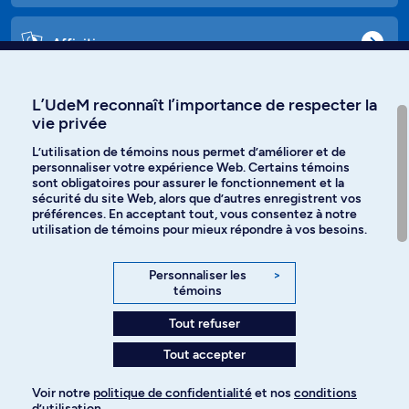
Affiniti
L’UdeM reconnaît l’importance de respecter la
vie privée
Langues
L’utilisation de témoins nous permet d’améliorer et de
personnaliser votre expérience Web. Certains témoins
Facebook
Instagram
sont obligatoires pour assurer le fonctionnement et la
sécurité du site Web, alors que d’autres enregistrent vos
préférences. En acceptant tout, vous consentez à notre
TikTok
YouTube
utilisation de témoins pour mieux répondre à vos besoins.
Spotify
Personnaliser les
>
témoins
Tout refuser
Politique de confidentialité
Tout accepter
Paramètres des témoins
Voir notre
politique de confidentialité
et nos
conditions
d’utilisation
.