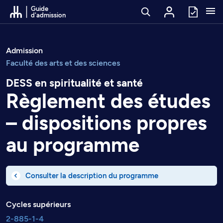
Passer au contenu
Guide
d'admission
Admission
Faculté des arts et des sciences
DESS en spiritualité et santé
Règlement des études
– dispositions propres
au programme
Consulter la description du programme
Cycles supérieurs
2-885-1-4