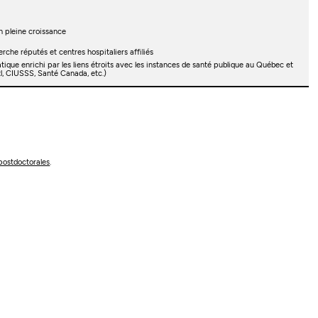
n pleine croissance
rche réputés et centres hospitaliers affiliés
atique enrichi par les liens étroits avec les instances de santé publique au Québec et
, CIUSSS, Santé Canada, etc.)
postdoctorales
.