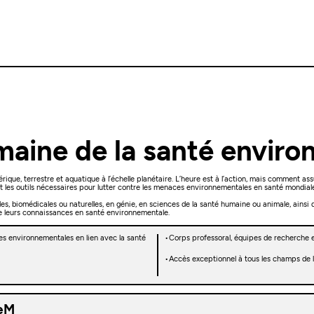
maine de la santé envir
que, terrestre et aquatique à l’échelle planétaire. L’heure est à l’action, mais comment as
t les outils nécessaires pour lutter contre les menaces environnementales en santé mondial
s, biomédicales ou naturelles, en génie, en sciences de la santé humaine ou animale, ainsi 
re leurs connaissances en santé environnementale.
es environnementales en lien avec la santé
Corps professoral, équipes de recherche e
Accès exceptionnel à tous les champs de l
deM