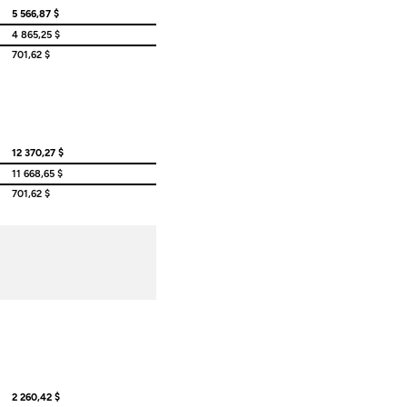
5 566,87 $
4 865,25 $
701,62 $
12 370,27 $
11 668,65 $
701,62 $
2 260,42 $