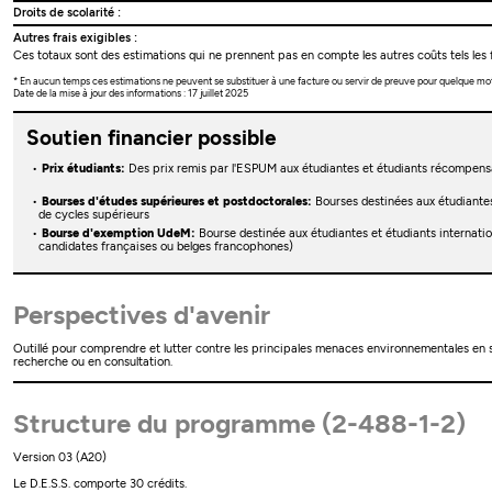
Droits de scolarité :
Autres frais exigibles :
Ces totaux sont des estimations qui ne prennent pas en compte les autres coûts tels les f
* En aucun temps ces estimations ne peuvent se substituer à une facture ou servir de preuve pour quelque mo
Date de la mise à jour des informations : 17 juillet 2025
Soutien financier possible
Prix étudiants:
Des prix remis par l'ESPUM aux étudiantes et étudiants récompensa
Bourses d'études supérieures et postdoctorales:
Bourses destinées aux étudiante
de cycles supérieurs
Bourse d'exemption UdeM:
Bourse destinée aux étudiantes et étudiants internati
candidates françaises ou belges francophones)
Perspectives d'avenir
Outillé pour comprendre et lutter contre les principales menaces environnementales en sa
recherche ou en consultation.
Structure du programme (2-488-1-2)
Version 03 (A20)
Le D.E.S.S. comporte 30 crédits.