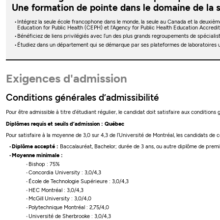
Une formation de pointe dans le domaine de la
Intégrez la seule école francophone dans le monde, la seule au Canada et la deuxiè
Education for Public Health (CEPH) et l'Agency for Public Health Education Accred
Bénéficiez de liens privilégiés avec l’un des plus grands regroupements de spéciali
Étudiez dans un département qui se démarque par ses plateformes de laboratoires
Exigences d'admission
Conditions générales d’admissibilité
Pour être admissible à titre d’étudiant régulier, le candidat doit satisfaire aux conditions
Diplômes requis et seuils d’admission : Québec
Pour satisfaire à la moyenne de 3,0 sur 4,3 de l’Université de Montréal, les candidats de
Diplôme accepté :
Baccalauréat, Bachelor; durée de 3 ans, ou autre diplôme de premie
Moyenne minimale :
Bishop : 75%
Concordia University : 3,0/4,3
École de Technologie Supérieure : 3,0/4,3
HEC Montréal : 3,0/4,3
McGill University : 3,0/4,0
Polytechnique Montréal : 2,75/4,0
Université de Sherbrooke : 3,0/4,3