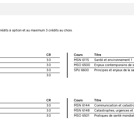
9 crédits à option et au maximum 3 crédits au choix.
CR
Cours
Titre
3.0
MSN 6115
Santé et environnement 1
3.0
MSO 6500
Enjeux contemporains de s
3.0
SPU 6600
Principes et enjeux de la s
3.0
CR
Cours
Titre
3.0
MSN 6144
Communication et catastr
3.0
MSN 6148
Catastrophes, urgences et
3.0
MSO 6501
Pratiques de santé mondial