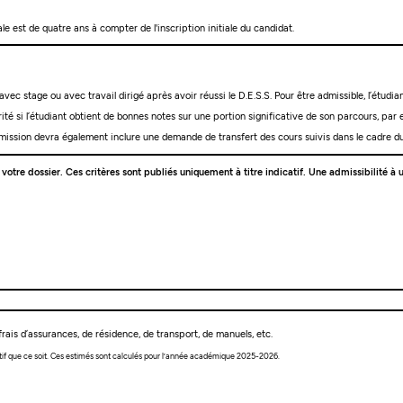
e est de quatre ans à compter de l'inscription initiale du candidat.
ec stage ou avec travail dirigé après avoir réussi le D.E.S.S. Pour être admissible, l’étudia
ité si l’étudiant obtient de bonnes notes sur une portion significative de son parcours, pa
ission devra également inclure une demande de transfert des cours suivis dans le cadre d
e votre dossier. Ces critères sont publiés uniquement à titre indicatif. Une admissibilité
rais d’assurances, de résidence, de transport, de manuels, etc.
tif que ce soit. Ces estimés sont calculés pour l’année académique 2025-2026.