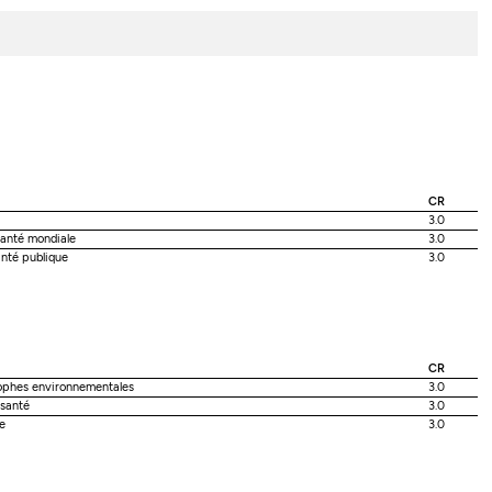
CR
3.0
anté mondiale
3.0
anté publique
3.0
CR
ophes environnementales
3.0
 santé
3.0
e
3.0