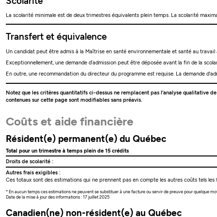
Scolarité
La scolarité minimale est de deux trimestres équivalents plein temps. La scolarité maximal
Transfert et équivalence
Un candidat peut être admis à la Maîtrise en santé environnementale et santé au travail av
Exceptionnellement, une demande d’admission peut être déposée avant la fin de la scolar
En outre, une recommandation du directeur du programme est requise. La demande d'adm
Notez que les critères quantitatifs ci-dessus ne remplacent pas l’analyse qualitative d
contenues sur cette page sont modifiables sans préavis.
Coûts et aide financière
Résident(e) permanent(e) du Québec
Total pour un trimestre à temps plein de 15 crédits
Droits de scolarité :
Autres frais exigibles :
Ces totaux sont des estimations qui ne prennent pas en compte les autres coûts tels les f
* En aucun temps ces estimations ne peuvent se substituer à une facture ou servir de preuve pour quelque mo
Date de la mise à jour des informations : 17 juillet 2025
Canadien(ne) non-résident(e) au Québec