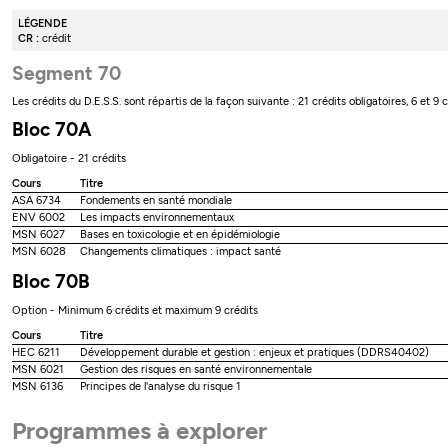
LÉGENDE
CR :
crédit
Segment 70
Les crédits du D.E.S.S. sont répartis de la façon suivante : 21 crédits obligatoires, 6 et 
Bloc 70A
Obligatoire - 21 crédits
Cours
Titre
ASA 6734
Fondements en santé mondiale
ENV 6002
Les impacts environnementaux
MSN 6027
Bases en toxicologie et en épidémiologie
MSN 6028
Changements climatiques : impact santé
Bloc 70B
Option - Minimum 6 crédits et maximum 9 crédits
Cours
Titre
HEC 6211
Développement durable et gestion : enjeux et pratiques (DDRS40402)
MSN 6021
Gestion des risques en santé environnementale
MSN 6136
Principes de l'analyse du risque 1
Programmes à explorer