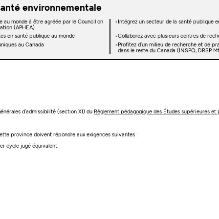
 santé environnementale
me au monde à être agréée par le Council on
Intégrez un secteur de la santé publique e
itation (APHEA)
stes en santé publique au monde
Collaborez avec plusieurs centres de reche
 uniques au Canada
Profitez d’un milieu de recherche et de pr
dans le reste du Canada (INSPQ, DRSP Mtl
 générales d’admissibilité (section XI) du
Règlement pédagogique des Études supérieures et 
 cette province doivent répondre aux exigences suivantes :
r cycle jugé équivalent.