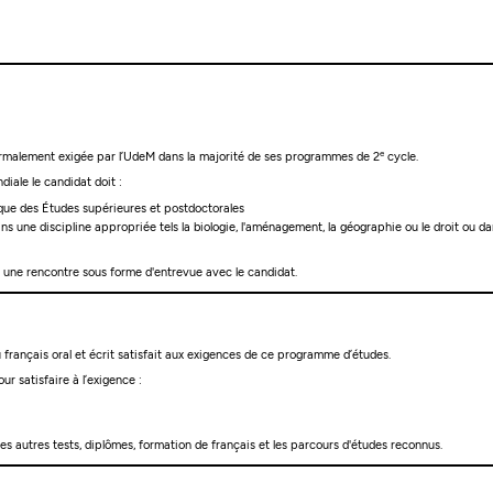
e
malement exigée par l’UdeM dans la majorité de ses programmes de 2
cycle.
diale le candidat doit :
ique des Études supérieures et postdoctorales
s une discipline appropriée tels la biologie, l'aménagement, la géographie ou le droit ou da
 une rencontre sous forme d'entrevue avec le candidat.
français oral et écrit satisfait aux exigences de ce programme d’études.
ur satisfaire à l’exigence :
les autres tests, diplômes, formation de français et les parcours d'études reconnus.