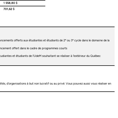
1 558,80 $
701,62 $
e
e
ancements offerts aux étudiantes et étudiants de 2
ou 3
cycle dans le domaine de la
ncement offert dans le cadre de programmes courts
diantes et étudiants de l’UdeM souhaitant se réaliser à l’extérieur du Québec
és, d’organisations à but non lucratif ou au privé. Vous pouvez aussi vous réaliser en