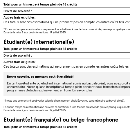
Total pour un trimestre à temps plein de 15 crédits
Droits de scolarité :
Autres frais exigibles :
Ces totaux sont des estimations qui ne prennent pas en compte les autres coûts tels les f
* En aucun temps ces estimations ne peuvent se substituer à une facture ou servir de preuve pour quelque mo
Date de la mise à jour des informations : 17 juillet 2025
Étudiant(e) international(e)
Total pour un trimestre à temps plein de 15 crédits
Droits de scolarité :
Autres frais exigibles :
Ces totaux sont des estimations qui ne prennent pas en compte les autres coûts tels les f
Bonne nouvelle, ce montant peut être allégé!
En tant qu’étudiante ou étudiant international admis au baccalauréat, vous avez droi
universitaire. Notez qu’une inscription à temps plein pendant deux trimestres s’impos
programmes d’études exclusivement en ligne.
En savoir plus
* Notez que ce montant peut varier selon le cheminement choisi (avec ou sans mémoire ou travail dirigé).
En aucun temps ces estimations ne peuvent se substituer à une facture ou servir de preuve pour quelque moti
Date de la mise à jour des informations : 17 juillet 2025
Étudiant(e) français(e) ou belge francophone
Total pour un trimestre à temps plein de 15 crédits