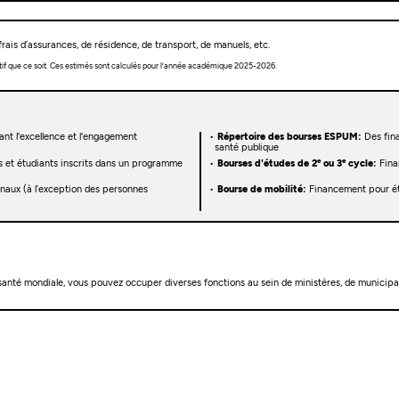
rais d’assurances, de résidence, de transport, de manuels, etc.
tif que ce soit. Ces estimés sont calculés pour l’année académique 2025-2026.
nt l'excellence et l'engagement
Répertoire des bourses ESPUM:
Des fin
santé publique
e
e
s et étudiants inscrits dans un programme
Bourses d'études de 2
ou 3
cycle:
Fina
onaux (à l’exception des personnes
Bourse de mobilité:
Financement pour étu
nté mondiale, vous pouvez occuper diverses fonctions au sein de ministères, de municipalit