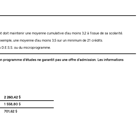
nt doit maintenir une moyenne cumulative d’au moins 3,2 à l’issue de sa scolarité.
r exemple, une moyenne d’au moins 3,5 sur un minimum de 21 crédits.
u D.E.S.S. ou du microprogramme.
 à un programme d’études ne garantit pas une offre d’admission. Les informations
2 260,42 $
1 558,80 $
701,62 $