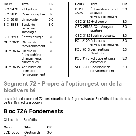
Cours
Titre
CR
Cours
Titre
CR
BIO 2476
Ichtyologie
3.0
CHM
Échantillonnage et
3.0
3606
analyse
BIO 3831
Océanographie
3.0
environnementale
BIO 3839
Limnologie
3.0
GEO 2152
Hydrologie
3.0
BIO 3843
Étude de
3.0
GEO 2512
SIG2 - Analyse
3.0
terrain en
spatiale
limnologie
GEO 3162
Bassins versants
3.0
BIO 3893
Écotoxicologie
3.0
POL 2170
Politiques
3.0
CHM 3601
Chimie de
3.0
environnementales
l'environnement
POL 3010
Les relations
3.0
CHM 3604
Chimie de
3.0
Nord-Sud
l’atmosphère et
changements
POL 3175
Politique et crise
3.0
climatiques
climatique
CHM 3605
Actualités en
3.0
SOL 2200
Sociologie de
3.0
chimie de
l'environnement
l’environnement
Segment 72 - Propre à l'option gestion de la
biodiversité
Les crédits du segment 72 sont répartis de la façon suivante: 3 crédits obligatoires et
de 6 à 15 crédits à option.
Bloc 72A Fondements
Obligatoire - 3 crédits.
Cours
Titre
CR
EDD 6050
Gestion de
3.0