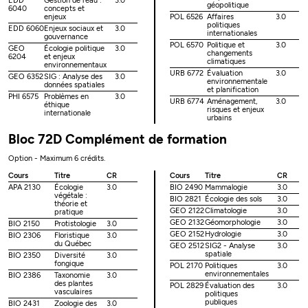
EDD
Gestion de l'eau :
3.0
géopolitique
6040
concepts et
enjeux
POL 6526
Affaires
3.0
politiques
EDD 6060
Enjeux sociaux et
3.0
internationales
gouvernance
POL 6570
Politique et
3.0
GEO
Écologie politique
3.0
changements
6204
et enjeux
climatiques
environnementaux
URB 6772
Évaluation
3.0
GEO 6352
SIG : Analyse des
3.0
environnementale
données spatiales
et planification
PHI 6575
Problèmes en
3.0
URB 6774
Aménagement,
3.0
éthique
risques et enjeux
internationale
urbains
Bloc 72D Complément de formation
Option - Maximum 6 crédits.
Cours
Titre
CR
Cours
Titre
CR
APA 2130
Écologie
3.0
BIO 2490
Mammalogie
3.0
végétale :
BIO 2821
Écologie des sols
3.0
théorie et
GEO 2122
Climatologie
3.0
pratique
GEO 2132
Géomorphologie
3.0
BIO 2150
Protistologie
3.0
GEO 2152
Hydrologie
3.0
BIO 2306
Floristique
3.0
du Québec
GEO 2512
SIG2 - Analyse
3.0
spatiale
BIO 2350
Diversité
3.0
fongique
POL 2170
Politiques
3.0
environnementales
BIO 2386
Taxonomie
3.0
des plantes
POL 2829
Évaluation des
3.0
vasculaires
politiques
publiques
BIO 2431
Zoologie des
3.0