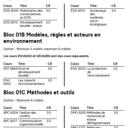
Cours
Titre
CR
Cours
Titre
CR
EDD 6005
Mobilisation des
3.0
EDD 6015
Dynamique
3.0
connaissances
des
en EDD
systèmes
socio-
EDD 6010
Développement
3.0
écologiques
durable : enjeux
Bloc 01B Modèles, règles et acteurs en
environnement
Option - Minimum 3 crédits, maximum 6 crédits.
Les cours ENV6002 et GEO6286 sont des cours équivalents.
Cours
Titre
CR
Cours
Titre
CR
DRT 6864
Droit et
3.0
ENV 6003
La protection
3.0
développement
de
durable
l'environnement
ENV
Les impacts
3.0
6002
environnementaux
Bloc 01C Méthodes et outils
Option - Maximum 6 crédits.
Cours
Titre
CR
Cours
Titre
CR
APC 6004
Gestion des
3.0
DMO 6200
Méthodes de
3.0
conflits
recherche et
enjeux
APC 6017
Communication
3.0
démographiques
organisationnelle
DMO 6371
Méthodes
3.0