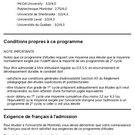
McGill University : 3,0/4,0
Polytechnique Montréal : 2,75/4,0
Université de Sherbrooke : 3,0/4,3
Université Laval : 3,0/4,3
Universités du Québec : 3,0/4,3
Conditions propres à ce programme
NOTE IMPORTANTE
Notez que ce programme d’études requiert une moyenne plus élevée que la moyenne
e
normalement exigée par l’UdeM dans la majorité de ses programmes de 2
cycle.
Pour être admissible à titre d'étudiant régulier au D.E.S.S. en environnement et
développement durable, le candidat doit :
satisfaire aux conditions générales d'admissibilité (section XI) du Règlement
pédagogique des études supérieures et postdoctorales
er
être titulaire d'un grade de 1
cycle préparant adéquatement aux études qu'il veut
entreprendre, ou bien attester d'une formation jugée équivalente
er
avoir obtenu au 1
cycle une moyenne cumulative d'au moins 3,2 sur 4,3 (ou
l'équivalent) ou la moyenne exigée par l'université d'origine pour l'admission à un
e
programme de 2
cycle, si celle-ci est plus élevée
Exigence de français à l’admission
Pour étudier à l’Université de Montréal, vous devez démontrer que votre connaissance
du français oral et écrit satisfait aux exigences de ce programme d’études.