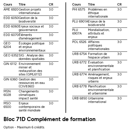
Cours
Titre
CR
Cours
Titre
CR
AME 6920
Gestion projets
3.0
PHI 6575
Problèmes en
3.0
internationaux
éthique
internationale
EDD 6050
Gestion de la
3.0
biodiversité
PLU 6901A
Enjeux de la
3.0
biodiversité
EDD 6060
Enjeux sociaux et
3.0
gouvernance
PLU
Mondialisation,
3.0
6907A
attributs et
EDD 6070
Éléments
3.0
enjeux
d'aménagement
POL 6526
Affaires
3.0
GEO
Écologie politique
3.0
politiques
6204
et enjeux
internationales
environnementaux
URB 6754
Formation de
3.0
GEO 6352
SIG : Analyse des
3.0
l'espace urbain
données spatiales
URB 6772
Évaluation
3.0
GIN 6112
Environnement
3.0
environnementale
minier et
et planification
restauration des
sites (GML6112)
URB 6774
Aménagement,
3.0
risques et enjeux
GIN 6360
Gestion des
3.0
urbains
ressources en eau
(CIV8360)
URB 6778
Planification
3.0
environnementale
MSN
Changements
3.0
et urbanisme
6028
climatiques :
impact santé
URB 6850
Urbanisme
3.0
international
MSO
Enjeux
3.0
6500
contemporains de
santé mondiale
Bloc 71D Complément de formation
Option - Maximum 6 crédits.