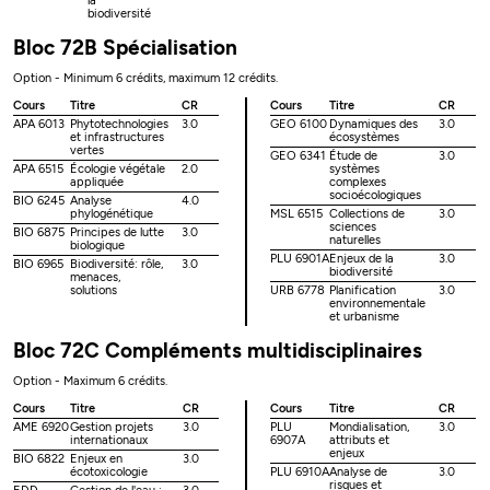
la
biodiversité
Bloc 72B Spécialisation
Option - Minimum 6 crédits, maximum 12 crédits.
Cours
Titre
CR
Cours
Titre
CR
APA 6013
Phytotechnologies
3.0
GEO 6100
Dynamiques des
3.0
et infrastructures
écosystèmes
vertes
GEO 6341
Étude de
3.0
APA 6515
Écologie végétale
2.0
systèmes
appliquée
complexes
socioécologiques
BIO 6245
Analyse
4.0
phylogénétique
MSL 6515
Collections de
3.0
sciences
BIO 6875
Principes de lutte
3.0
naturelles
biologique
PLU 6901A
Enjeux de la
3.0
BIO 6965
Biodiversité: rôle,
3.0
biodiversité
menaces,
solutions
URB 6778
Planification
3.0
environnementale
et urbanisme
Bloc 72C Compléments multidisciplinaires
Option - Maximum 6 crédits.
Cours
Titre
CR
Cours
Titre
CR
AME 6920
Gestion projets
3.0
PLU
Mondialisation,
3.0
internationaux
6907A
attributs et
enjeux
BIO 6822
Enjeux en
3.0
écotoxicologie
PLU 6910A
Analyse de
3.0
risques et