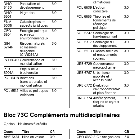
climatiques
DMO
Population et
3.0
6430
développement
POL 6609
L'action
3.0
collective
DMO
Migration
3.0
6501
POL 6666
Théories et
3.0
fondements de
ENV
Catastrophes et
3.0
l’écologie
6005
aspects juridiques
politique
GEO
Écologie politique
3.0
SOL 6242
Sociologie de
3.0
6204
et enjeux
l'environnement
environnementaux
SOL 6312
Sociologie du
3.0
GIN
Risques naturels
3.0
développement
6214P
et mesures
d'urgence
SOL 6510
Classes sociales
3.0
(CIV6214A)
et mouvements
sociaux
INT 6040
Gouvernance et
3.0
mondialisation
URB 6729
Gouvernance
3.0
métropolitaine
PLU
Enjeux de la
3.0
6901A
biodiversité
URB 6767
Urbanisme,
3.0
mobilité et
POL 6418
Relations
3.0
accessibilité
transnationales et
mondialisation
URB 6772
Évaluation
3.0
environnementale
POL 6512
Villes et politiques
3.0
et planification
publiques
URB 6774
Aménagement,
3.0
risques et enjeux
urbains
Bloc 73C Compléments multidisciplinaires
Option - Maximum 6 crédits.
Cours
Titre
CR
Cours
Titre
CR
AME 6431
Mise en valeur
3.0
GEO 6352
SIG : Analyse des
3.0