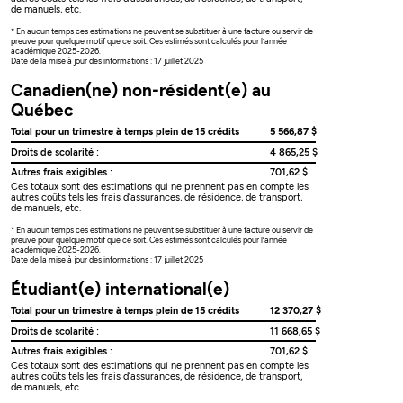
de manuels, etc.
* En aucun temps ces estimations ne peuvent se substituer à une facture ou servir de
preuve pour quelque motif que ce soit. Ces estimés sont calculés pour l’année
académique 2025-2026.
Date de la mise à jour des informations : 17 juillet 2025
Canadien(ne) non-résident(e) au
Québec
Total pour un trimestre à temps plein de 15 crédits
5 566,87 $
Droits de scolarité :
4 865,25 $
Autres frais exigibles :
701,62 $
Ces totaux sont des estimations qui ne prennent pas en compte les
autres coûts tels les frais d’assurances, de résidence, de transport,
de manuels, etc.
* En aucun temps ces estimations ne peuvent se substituer à une facture ou servir de
preuve pour quelque motif que ce soit. Ces estimés sont calculés pour l’année
académique 2025-2026.
Date de la mise à jour des informations : 17 juillet 2025
Étudiant(e) international(e)
Total pour un trimestre à temps plein de 15 crédits
12 370,27 $
Droits de scolarité :
11 668,65 $
Autres frais exigibles :
701,62 $
Ces totaux sont des estimations qui ne prennent pas en compte les
autres coûts tels les frais d’assurances, de résidence, de transport,
de manuels, etc.