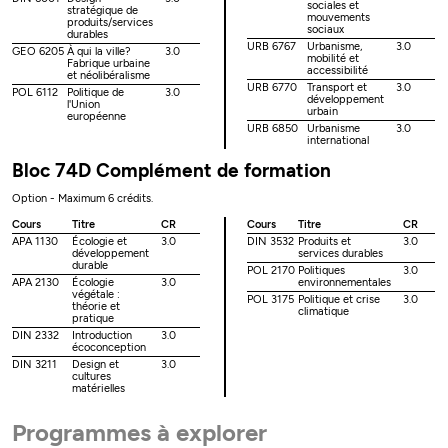
sociales et
stratégique de
mouvements
produits/services
sociaux
durables
URB 6767
Urbanisme,
3.0
GEO 6205
À qui la ville?
3.0
mobilité et
Fabrique urbaine
accessibilité
et néolibéralisme
URB 6770
Transport et
3.0
POL 6112
Politique de
3.0
développement
l'Union
urbain
européenne
URB 6850
Urbanisme
3.0
international
Bloc 74D Complément de formation
Option - Maximum 6 crédits.
Cours
Titre
CR
Cours
Titre
CR
APA 1130
Écologie et
3.0
DIN 3532
Produits et
3.0
développement
services durables
durable
POL 2170
Politiques
3.0
APA 2130
Écologie
3.0
environnementales
végétale :
POL 3175
Politique et crise
3.0
théorie et
climatique
pratique
DIN 2332
Introduction
3.0
écoconception
DIN 3211
Design et
3.0
cultures
matérielles
Programmes à explorer