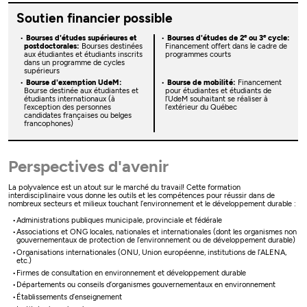
Soutien financier possible
e
e
Bourses d'études supérieures et
Bourses d'études de 2
ou 3
cycle:
postdoctorales:
Bourses destinées
Financement offert dans le cadre de
aux étudiantes et étudiants inscrits
programmes courts
dans un programme de cycles
supérieurs
Bourse d'exemption UdeM:
Bourse de mobilité:
Financement
Bourse destinée aux étudiantes et
pour étudiantes et étudiants de
étudiants internationaux (à
l’UdeM souhaitant se réaliser à
l’exception des personnes
l’extérieur du Québec
candidates françaises ou belges
francophones)
Perspectives d'avenir
La polyvalence est un atout sur le marché du travail! Cette formation
interdisciplinaire vous donne les outils et les compétences pour réussir dans de
nombreux secteurs et milieux touchant l’environnement et le développement durable :
Administrations publiques municipale, provinciale et fédérale
Associations et ONG locales, nationales et internationales (dont les organismes non
gouvernementaux de protection de l’environnement ou de développement durable)
Organisations internationales (ONU, Union européenne, institutions de l’ALENA,
etc.)
Firmes de consultation en environnement et développement durable
Départements ou conseils d’organismes gouvernementaux en environnement
Établissements d’enseignement