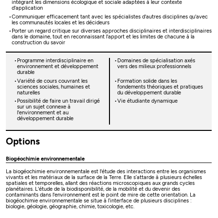
intégrant les dimensions écologique et sociale adaptées à leur contexte
d'application
Communiquer efficacement tant avec les spécialistes d'autres disciplines qu'avec
les communautés locales et les décideurs
Porter un regard critique sur diverses approches disciplinaires et interdisciplinaires
dans le domaine, tout en reconnaissant l'apport et les limites de chacune à la
construction du savoir
Programme interdisciplinaire en
Domaines de spécialisation axés
environnement et développement
vers des milieux professionnels
durable
Variété de cours couvrant les
Formation solide dans les
sciences sociales, humaines et
fondements théoriques et pratiques
naturelles
du développement durable
Possibilité de faire un travail dirigé
Vie étudiante dynamique
sur un sujet connexe à
l'environnement et au
développement durable
Options
Biogéochimie environnementale
La biogéochimie environnementale est l'étude des interactions entre les organismes
vivants et les matériaux de la surface de la Terre. Elle s’attarde à plusieurs échelles
spatiales et temporelles, allant des réactions microscopiques aux grands cycles
planétaires. L'étude de la biodisponibilité, de la mobilité et du devenir des
contaminants dans l'environnement est le point de mire de cette orientation. La
biogéochimie environnementale se situe à l’interface de plusieurs disciplines :
biologie, géologie, géographie, chimie, toxicologie, etc.