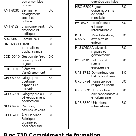
des ensembles
données spatiales
urbains
MSO 6500
Enjeux
3.0
ANT 6030
Séminaire:
3.0
contemporains
changement
de santé
social et
mondiale
culturel
PHI 6575
Problèmes en
3.0
ANT 6132
Environnement,
3.0
éthique
ontologie et
internationale
politique
PLU
Mondialisation,
3.0
ARC 6851
Séminaire 1
3.0
6907A
attributs et
enjeux
DRT 6830B
Droit
3.0
international
PLU 6910A
Analyse de
3.0
public avancé
risques et
géopolitique
EDD 6040
Gestion de l'eau
3.0
: concepts et
POL 6112
Politique de
3.0
enjeux
l'Union
européenne
EDD 6070
Éléments
3.0
d'aménagement
URB 6742
Dynamique des
3.0
habitats urbains
GEO 6200
Géographie
3.0
politique :
URB 6754
Formation de
3.0
espaces et
l'espace urbain
pouvoir
URB 6778
Planification
3.0
GEO 6201
Géographie du
3.0
environnementale
développement
et urbanisme
économique
URB 6850
Urbanisme
3.0
GEO 6202
Cultures,
3.0
international
natures, savoirs
GEO 6205
À qui la ville?
3.0
Fabrique
urbaine et
néolibéralisme
Bloc 73D Complément de formation