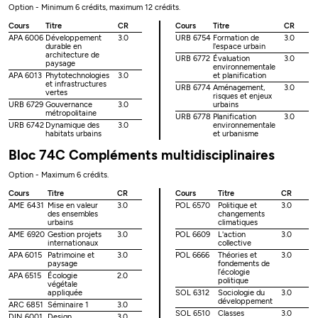
Option - Minimum 6 crédits, maximum 12 crédits.
Cours
Titre
CR
Cours
Titre
CR
APA 6006
Développement
3.0
URB 6754
Formation de
3.0
durable en
l'espace urbain
architecture de
URB 6772
Évaluation
3.0
paysage
environnementale
APA 6013
Phytotechnologies
3.0
et planification
et infrastructures
URB 6774
Aménagement,
3.0
vertes
risques et enjeux
URB 6729
Gouvernance
3.0
urbains
métropolitaine
URB 6778
Planification
3.0
URB 6742
Dynamique des
3.0
environnementale
habitats urbains
et urbanisme
Bloc 74C Compléments multidisciplinaires
Option - Maximum 6 crédits.
Cours
Titre
CR
Cours
Titre
CR
AME 6431
Mise en valeur
3.0
POL 6570
Politique et
3.0
des ensembles
changements
urbains
climatiques
AME 6920
Gestion projets
3.0
POL 6609
L'action
3.0
internationaux
collective
APA 6015
Patrimoine et
3.0
POL 6666
Théories et
3.0
paysage
fondements de
l’écologie
APA 6515
Écologie
2.0
politique
végétale
appliquée
SOL 6312
Sociologie du
3.0
développement
ARC 6851
Séminaire 1
3.0
SOL 6510
Classes
3.0
DIN 6001
Design
3.0