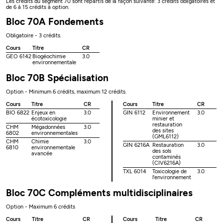
Les crédits du segment 70 sont répartis de la façon suivante: 3 crédits obligatoires et
de 6 à 15 crédits à option.
Bloc 70A Fondements
Obligatoire - 3 crédits.
Cours
Titre
CR
GEO 6142
Biogéochimie
3.0
environnementale
Bloc 70B Spécialisation
Option - Minimum 6 crédits, maximum 12 crédits.
Cours
Titre
CR
Cours
Titre
CR
BIO 6822
Enjeux en
3.0
GIN 6112
Environnement
3.0
écotoxicologie
minier et
restauration
CHM
Mégadonnées
3.0
des sites
6802
environnementales
(GML6112)
CHM
Chimie
3.0
GIN 6216A
Restauration
3.0
6810
environnementale
des sols
avancée
contaminés
(CIV6216A)
TXL 6014
Toxicologie de
3.0
l'environnement
Bloc 70C Compléments multidisciplinaires
Option - Maximum 6 crédits
Cours
Titre
CR
Cours
Titre
CR