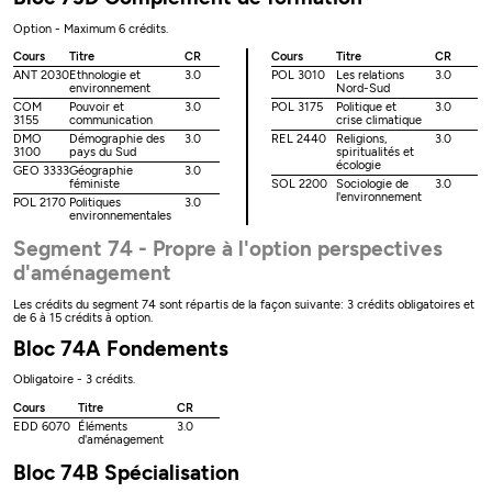
Option - Maximum 6 crédits.
Cours
Titre
CR
Cours
Titre
CR
ANT 2030
Ethnologie et
3.0
POL 3010
Les relations
3.0
environnement
Nord-Sud
COM
Pouvoir et
3.0
POL 3175
Politique et
3.0
3155
communication
crise climatique
DMO
Démographie des
3.0
REL 2440
Religions,
3.0
3100
pays du Sud
spiritualités et
écologie
GEO 3333
Géographie
3.0
féministe
SOL 2200
Sociologie de
3.0
l'environnement
POL 2170
Politiques
3.0
environnementales
Segment 74 - Propre à l'option perspectives
d'aménagement
Les crédits du segment 74 sont répartis de la façon suivante: 3 crédits obligatoires et
de 6 à 15 crédits à option.
Bloc 74A Fondements
Obligatoire - 3 crédits.
Cours
Titre
CR
EDD 6070
Éléments
3.0
d'aménagement
Bloc 74B Spécialisation