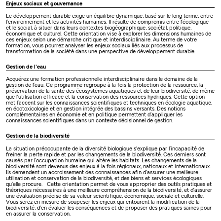
Enjeux sociaux et gouvernance
Le développement durable exige un équilibre dynamique, basé sur le long terme, entre
l’environnement et les activités humaines. Il résulte de compromis entre l’écologique
et le social, à situer dans leurs contextes biogéographique, sociétal, politique,
économique et culturel. Cette orientation vise à explorer les dimensions humaines de
ces enjeux selon une démarche critique et interdisciplinaire. Au terme de votre
formation, vous pourrez analyser les enjeux sociaux liés aux processus de
transformation de la société dans une perspective de développement durable.
Gestion de l'eau
Acquérez une formation professionnelle interdisciplinaire dans le domaine de la
gestion de l’eau. Ce programme regroupe à la fois la protection de la ressource, la
préservation de la santé des écosystèmes aquatiques et de leur biodiversité, de même
que l’utilisation efficace et la conservation des ressources hydriques. Cette option
met l’accent sur les connaissances scientifiques et techniques en écologie aquatique,
en écotoxicologie et en gestion intégrée des bassins versants. Des notions
complémentaires en économie et en politique permettent d’appliquer les
connaissances scientifiques dans un contexte décisionnel de gestion.
Gestion de la biodiversité
La situation préoccupante de la diversité biologique s’explique par l’incapacité de
freiner la perte rapide et par les changements de la biodiversité. Ces derniers sont
causés par l’occupation humaine qui altère les habitats. Les changements de la
biodiversité sont devenus des enjeux à la fois régionaux, nationaux et internationaux.
Ils demandent un accroissement des connaissances afin d’assurer une meilleure
utilisation et conservation de la biodiversité, et des biens et services écologiques
qu’elle procure. Cette orientation permet de vous approprier des outils pratiques et
théoriques nécessaires à une meilleure compréhension de la biodiversité, et d’assurer
une évaluation précise de sa valeur scientifique, économique, sociale et culturelle.
Vous serez en mesure de soupeser les enjeux qui entourent la modification de la
biodiversité, d’en évaluer les conséquences et de proposer des pratiques saines pour
en assurer la conservation.