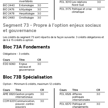
invertébrés
POL 3010
Les relations
3.0
Nord-Sud
BIO 2440
Entomologie
3.0
POL 3175
Politique et crise
3.0
BIO 2476
Ichtyologie
3.0
climatique
BIO 2478
Herpétologie
3.0
BIO 2480
Ornithologie
3.0
Segment 73 - Propre à l'option enjeux sociaux
et gouvernance
Les crédits du segment 73 sont répartis de la façon suivante: 3 crédits obligatoires et
de 6 à 15 crédits à option.
Bloc 73A Fondements
Obligatoire - 3 crédits.
Cours
Titre
CR
EDD 6060
Enjeux
3.0
sociaux et
gouvernance
Bloc 73B Spécialisation
Option - Minimum 6 crédits, maximum 12 crédits.
Cours
Titre
CR
Cours
Titre
CR
AME 6920
Gestion projets
3.0
POL 6526
Affaires
3.0
internationaux
politiques
internationales
COM 6331
Communication,
3.0
pouvoir, contre-
POL 6570
Politique et
3.0
pouvoirs
changements