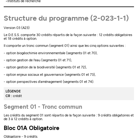
Instituts de recherche
Structure du programme (2-023-1-1)
Version 03 (A23)
Le D.E.S.S. comporte 30 crédits répartis de la façon suivante : 12 crédits obligatoires
et 18 crédits à option.
Il comporte un tronc commun (segment 01) ainsi que les cinq options suivantes :
- option biogéochimie environnementale (segments 01 et 70),
- option gestion de l'eau (segments 01 et 71),
- option gestion de la biodiversité (segments 01 et 72),
- option enjeux sociaux et gouvernance (segments 01 et 73),
- option perspectives d'aménagement (segments 01 et 74).
LÉGENDE
CR :
crédit
Segment 01 - Tronc commun
Les crédits du segment 01 sont répartis de la façon suivante : 9 crédits obligatoires et
de 3 à 12 crédits à option.
Bloc 01A Obligatoire
Obligatoire - 9 crédits.