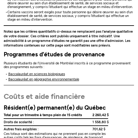
désire œuvrer au sein d’un établissement de santé, de services sociaux et
d’enseignement, y compris l’étudiant qui effectue un stage en milieu d’intervention.
Certains vaccins seront exigés pour toute personne qui désire œuvrer au sein d’un
établissement de santé, de services sociaux, y compris l’étudiant qui effectue un
stage en milieu d’intervention.
Notez que les critères quantitatifs ci-dessus ne remplacent pas l’analyse qualitative
de votre dossier. Ces critères sont publiés uniquement à titre indicatif. Une
admissibilité à un programme d’études ne garantit pas une offre d’admission. Les
informations contenues sur cette page sont modifiables sans préavis.
Programmes d’études de provenance
Plusieurs étudiants de l’Université de Montréal inscrits à ce programme provenaient
des programmes suivants :
Baccalauréat en sciences biologiques
Baccalauréat en géographie environnementale
Coûts et aide financière
Résident(e) permanent(e) du Québec
Total pour un trimestre à temps plein de 15 crédits
2 260,42 $
Droits de scolarité :
1 558,80 $
Autres frais exigibles :
701,62 $
Ces totaux sont des estimations qui ne prennent pas en compte les
autres coûts tels les frais d’assurances, de résidence, de transport,