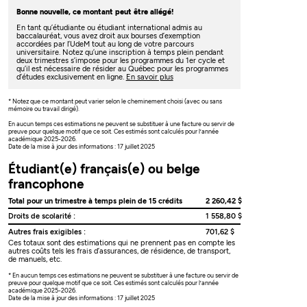
Bonne nouvelle, ce montant peut être allégé!
En tant qu’étudiante ou étudiant international admis au
baccalauréat, vous avez droit aux bourses d’exemption
accordées par l’UdeM tout au long de votre parcours
universitaire. Notez qu’une inscription à temps plein pendant
deux trimestres s’impose pour les programmes du 1er cycle et
qu’il est nécessaire de résider au Québec pour les programmes
d’études exclusivement en ligne.
En savoir plus
* Notez que ce montant peut varier selon le cheminement choisi (avec ou sans
mémoire ou travail dirigé).
En aucun temps ces estimations ne peuvent se substituer à une facture ou servir de
preuve pour quelque motif que ce soit. Ces estimés sont calculés pour l’année
académique 2025-2026.
Date de la mise à jour des informations : 17 juillet 2025
Étudiant(e) français(e) ou belge
francophone
Total pour un trimestre à temps plein de 15 crédits
2 260,42 $
Droits de scolarité :
1 558,80 $
Autres frais exigibles :
701,62 $
Ces totaux sont des estimations qui ne prennent pas en compte les
autres coûts tels les frais d’assurances, de résidence, de transport,
de manuels, etc.
* En aucun temps ces estimations ne peuvent se substituer à une facture ou servir de
preuve pour quelque motif que ce soit. Ces estimés sont calculés pour l’année
académique 2025-2026.
Date de la mise à jour des informations : 17 juillet 2025