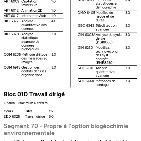
ART 6009
Captation
1.0
statistiques en
immersive
démographie
ART 6012
Animation 2D
1.0
DMO 6405
Modèles de
3.0
ART 6017
Internet et Web
1.0
risque et de
durée
BIO 6077
Analyse
4.0
quantitative des
GEO 6343
Télédétection
3.0
données
avancée
BIO 6078
Analyse
3.0
GIN 6003A
Analyse du cycle
3.0
statistique
de vie
avancée de
(DDI8003)
données
GIN 6230
Modélisa.
3.0
biologiques
techno-écono.
COM 6205
Méthode d'étude
3.0
des syst.
des messages et
énergéti.
images
(ENE8230)
COM 6915
Gestion des
3.0
SOL 6210
Analyse
3.0
conflits dans les
quantitative
organisations
avancée
SOL 6448
Méthodes de
3.0
sondage
Bloc 01D Travail dirigé
Option - Maximum 6 crédits
Cours
Titre
CR
EDD 6025
Travail dirigé
6.0
Segment 70 - Propre à l'option biogéochimie
environnementale