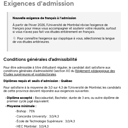
Exigences d'admission
Nouvelle exigence de français à l’admission
À partir de l’hiver 2026, l’Université de Montréal révise l’exigence de
français pour mieux vous accompagner et soutenir votre réussite, surtout
si vous n’avez pas fait vos études entièrement en français.
👇 Pour connaître l’exigence qui s’applique à vous, sélectionnez la langue
de vos études antérieures.
Conditions générales d’admissibilité
Pour être admissible à titre d’étudiant régulier, le candidat doit satisfaire aux
conditions générales d’admissibilité (section XI) du
Règlement pédagogique des
Études supérieures et postdoctorales
.
Diplômes requis et seuils d’admission : Québec
Pour satisfaire à la moyenne de 3,0 sur 4,3 de l’Université de Montréal, les candidats
de cette province doivent répondre aux exigences suivantes :
Diplôme accepté :
Baccalauréat, Bachelor; durée de 3 ans, ou autre diplôme de
premier cycle jugé équivalent.
Moyenne minimale :
Bishop : 75%
Concordia University : 3,0/4,3
École de Technologie Supérieure : 3,0/4,3
HEC Montréal : 3,0/4,3