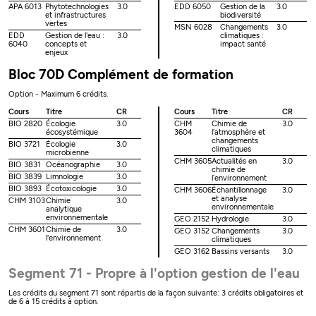
APA 6013
Phytotechnologies
3.0
EDD 6050
Gestion de la
3.0
et infrastructures
biodiversité
vertes
MSN 6028
Changements
3.0
EDD
Gestion de l'eau :
3.0
climatiques :
6040
concepts et
impact santé
enjeux
Bloc 70D Complément de formation
Option - Maximum 6 crédits.
Cours
Titre
CR
Cours
Titre
CR
BIO 2820
Écologie
3.0
CHM
Chimie de
3.0
écosystémique
3604
l’atmosphère et
changements
BIO 3721
Écologie
3.0
climatiques
microbienne
CHM 3605
Actualités en
3.0
BIO 3831
Océanographie
3.0
chimie de
BIO 3839
Limnologie
3.0
l’environnement
BIO 3893
Écotoxicologie
3.0
CHM 3606
Échantillonnage
3.0
et analyse
CHM 3103
Chimie
3.0
environnementale
analytique
environnementale
GEO 2152
Hydrologie
3.0
CHM 3601
Chimie de
3.0
GEO 3152
Changements
3.0
l'environnement
climatiques
GEO 3162
Bassins versants
3.0
Segment 71 - Propre à l'option gestion de l'eau
Les crédits du segment 71 sont répartis de la façon suivante: 3 crédits obligatoires et
de 6 à 15 crédits à option.