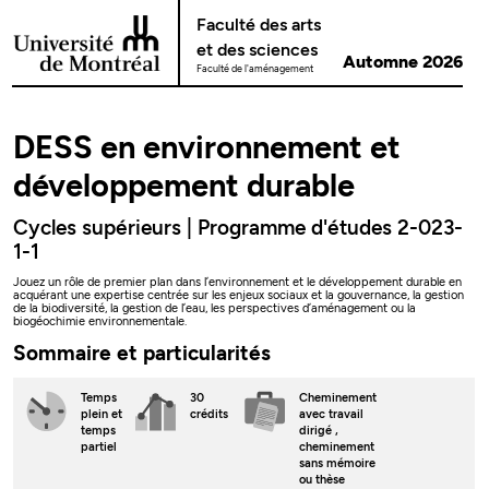
Passer au contenu
Faculté des arts
et des sciences
Automne 2026
Faculté de l'aménagement
DESS en environnement et
développement durable
Cycles supérieurs | Programme d'études 2-023-
1-1
Jouez un rôle de premier plan dans l’environnement et le développement durable en
acquérant une expertise centrée sur les enjeux sociaux et la gouvernance, la gestion
de la biodiversité, la gestion de l’eau, les perspectives d’aménagement ou la
biogéochimie environnementale.
Sommaire et particularités
Temps
30
Cheminement
plein
et
crédits
avec travail
temps
dirigé
,
partiel
cheminement
sans mémoire
ou thèse