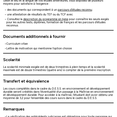
Selon le lieu et la langue de vos études antérieures, vous disposez de plusieurs
moyens pour satisfaire à l’exigence :
des documents qui correspondent à un
parcours d’études reconnu
;
une attestation de résultats du TEF ou du TCF avec
Consultez la
description du programme en ligne
pour connaître les seuils exigés
pour les autres tests, diplômes, formation de français et les parcours d'études
reconnus.
Documents additionnels à fournir
Curriculum vitae
Lettre de motivation qui mentionne l'option choisie
Scolarité
La scolarité minimale exigée est de deux trimestres à plein temps et la scolarité
maximale est de douze trimestres (quatre ans) à compter de la première inscription.
Transfert et équivalence
Les cours complétés dans le cadre du D.E.S.S. en environnement et développement
durable seront crédités dans l'éventualité d'un passage à la Maîtrise en environnement
et développement durable. Pour accéder à la maîtrise, l'étudiant doit avoir obtenu une
moyenne de 3,2 pour l'ensemble des cours suivis dans le cadre du D.E.S.S.
Remarques
La vérification des antécédents judiciaires est obligatoire pour toute personne qui