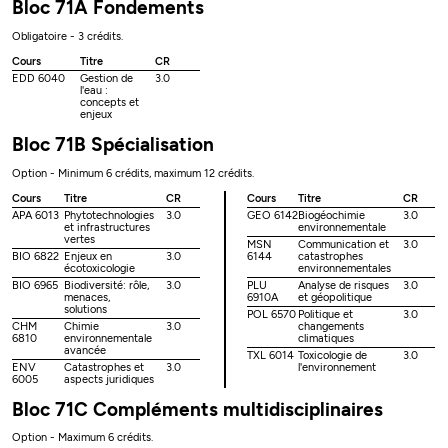
Bloc 71A Fondements
Obligatoire - 3 crédits.
Cours
Titre
CR
EDD 6040
Gestion de
3.0
l'eau :
concepts et
enjeux
Bloc 71B Spécialisation
Option - Minimum 6 crédits, maximum 12 crédits.
Cours
Titre
CR
Cours
Titre
CR
APA 6013
Phytotechnologies
3.0
GEO 6142
Biogéochimie
3.0
et infrastructures
environnementale
vertes
MSN
Communication et
3.0
BIO 6822
Enjeux en
3.0
6144
catastrophes
écotoxicologie
environnementales
BIO 6965
Biodiversité: rôle,
3.0
PLU
Analyse de risques
3.0
menaces,
6910A
et géopolitique
solutions
POL 6570
Politique et
3.0
CHM
Chimie
3.0
changements
6810
environnementale
climatiques
avancée
TXL 6014
Toxicologie de
3.0
ENV
Catastrophes et
3.0
l'environnement
6005
aspects juridiques
Bloc 71C Compléments multidisciplinaires
Option - Maximum 6 crédits.