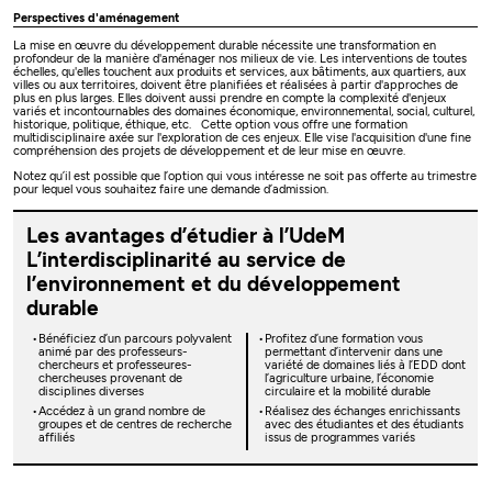
Perspectives d'aménagement
La mise en œuvre du développement durable nécessite une transformation en
profondeur de la manière d'aménager nos milieux de vie. Les interventions de toutes
échelles, qu'elles touchent aux produits et services, aux bâtiments, aux quartiers, aux
villes ou aux territoires, doivent être planifiées et réalisées à partir d'approches de
plus en plus larges. Elles doivent aussi prendre en compte la complexité d'enjeux
variés et incontournables des domaines économique, environnemental, social, culturel,
historique, politique, éthique, etc. Cette option vous offre une formation
multidisciplinaire axée sur l'exploration de ces enjeux. Elle vise l'acquisition d'une fine
compréhension des projets de développement et de leur mise en œuvre.
Notez qu’il est possible que l’option qui vous intéresse ne soit pas offerte au trimestre
pour lequel vous souhaitez faire une demande d’admission.
Les avantages d’étudier à l’UdeM
L’interdisciplinarité au service de
l’environnement et du développement
durable
Bénéficiez d’un parcours polyvalent
Profitez d’une formation vous
animé par des professeurs-
permettant d’intervenir dans une
chercheurs et professeures-
variété de domaines liés à l’EDD dont
chercheuses provenant de
l’agriculture urbaine, l’économie
disciplines diverses
circulaire et la mobilité durable
Accédez à un grand nombre de
Réalisez des échanges enrichissants
groupes et de centres de recherche
avec des étudiantes et des étudiants
affiliés
issus de programmes variés