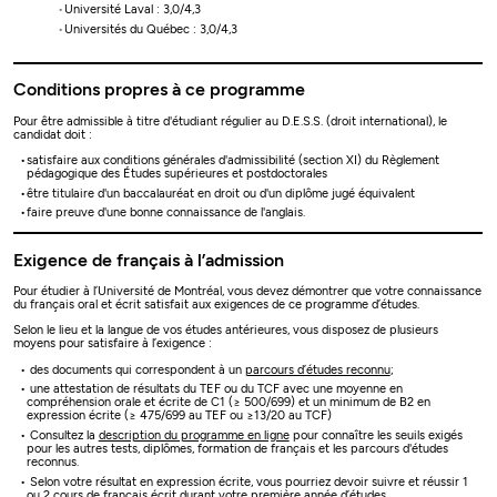
Université Laval : 3,0/4,3
Universités du Québec : 3,0/4,3
Conditions propres à ce programme
Pour être admissible à titre d'étudiant régulier au D.E.S.S. (droit international), le
candidat doit :
satisfaire aux conditions générales d'admissibilité (section XI) du Règlement
pédagogique des Études supérieures et postdoctorales
être titulaire d'un baccalauréat en droit ou d'un diplôme jugé équivalent
faire preuve d'une bonne connaissance de l'anglais.
Exigence de français à l’admission
Pour étudier à l’Université de Montréal, vous devez démontrer que votre connaissance
du français oral et écrit satisfait aux exigences de ce programme d’études.
Selon le lieu et la langue de vos études antérieures, vous disposez de plusieurs
moyens pour satisfaire à l’exigence :
des documents qui correspondent à un
parcours d’études reconnu
;
une attestation de résultats du TEF ou du TCF avec une moyenne en
compréhension orale et écrite de C1 (≥ 500/699) et un minimum de B2 en
expression écrite (≥ 475/699 au TEF ou ≥13/20 au TCF)
Consultez la
description du programme en ligne
pour connaître les seuils exigés
pour les autres tests, diplômes, formation de français et les parcours d'études
reconnus.
Selon votre résultat en expression écrite, vous pourriez devoir suivre et réussir 1
ou 2 cours de français écrit durant votre première année d’études.