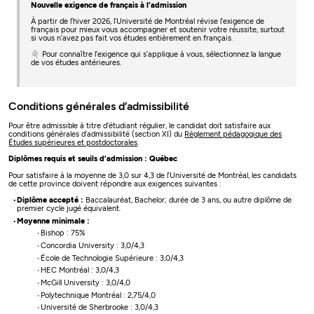
Nouvelle exigence de français à l’admission
À partir de l’hiver 2026, l’Université de Montréal révise l’exigence de
français pour mieux vous accompagner et soutenir votre réussite, surtout
si vous n’avez pas fait vos études entièrement en français.
👇 Pour connaître l’exigence qui s’applique à vous, sélectionnez la langue
de vos études antérieures.
Conditions générales d’admissibilité
Pour être admissible à titre d’étudiant régulier, le candidat doit satisfaire aux
conditions générales d’admissibilité (section XI) du
Règlement pédagogique des
Études supérieures et postdoctorales
.
Diplômes requis et seuils d’admission : Québec
Pour satisfaire à la moyenne de 3,0 sur 4,3 de l’Université de Montréal, les candidats
de cette province doivent répondre aux exigences suivantes :
Diplôme accepté :
Baccalauréat, Bachelor; durée de 3 ans, ou autre diplôme de
premier cycle jugé équivalent.
Moyenne minimale :
Bishop : 75%
Concordia University : 3,0/4,3
École de Technologie Supérieure : 3,0/4,3
HEC Montréal : 3,0/4,3
McGill University : 3,0/4,0
Polytechnique Montréal : 2,75/4,0
Université de Sherbrooke : 3,0/4,3