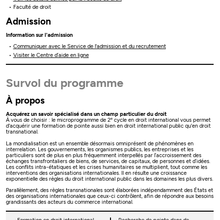
Faculté de droit
Admission
Information sur l'admission
Communiquer avec le Service de l'admission et du recrutement
Visiter le Centre d’aide en ligne
Survol du programme
À propos
Acquérez un savoir spécialisé dans un champ particulier du droit
e
À vous de choisir : le microprogramme de 2
cycle en droit international vous permet
d'acquérir une formation de pointe aussi bien en droit international public qu'en droit
transnational.
La mondialisation est un ensemble désormais omniprésent de phénomènes en
interrelation. Les gouvernements, les organismes publics, les entreprises et les
particuliers sont de plus en plus fréquemment interpellés par l’accroissement des
échanges transfrontaliers de biens, de services, de capitaux, de personnes et d’idées.
Les conflits intra-étatiques et les crises humanitaires se multiplient, tout comme les
interventions des organisations internationales. Il en résulte une croissance
exponentielle des règles du droit international public dans les domaines les plus divers.
Parallèlement, des règles transnationales sont élaborées indépendamment des États et
des organisations internationales que ceux-ci contrôlent, afin de répondre aux besoins
grandissants des acteurs du commerce international.