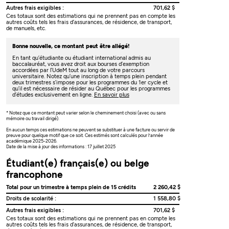
Autres frais exigibles :
701,62 $
Ces totaux sont des estimations qui ne prennent pas en compte les
autres coûts tels les frais d’assurances, de résidence, de transport,
de manuels, etc.
Bonne nouvelle, ce montant peut être allégé!
En tant qu’étudiante ou étudiant international admis au
baccalauréat, vous avez droit aux bourses d’exemption
accordées par l’UdeM tout au long de votre parcours
universitaire. Notez qu’une inscription à temps plein pendant
deux trimestres s’impose pour les programmes du 1er cycle et
qu’il est nécessaire de résider au Québec pour les programmes
d’études exclusivement en ligne.
En savoir plus
* Notez que ce montant peut varier selon le cheminement choisi (avec ou sans
mémoire ou travail dirigé).
En aucun temps ces estimations ne peuvent se substituer à une facture ou servir de
preuve pour quelque motif que ce soit. Ces estimés sont calculés pour l’année
académique 2025-2026.
Date de la mise à jour des informations : 17 juillet 2025
Étudiant(e) français(e) ou belge
francophone
Total pour un trimestre à temps plein de 15 crédits
2 260,42 $
Droits de scolarité :
1 558,80 $
Autres frais exigibles :
701,62 $
Ces totaux sont des estimations qui ne prennent pas en compte les
autres coûts tels les frais d’assurances, de résidence, de transport,