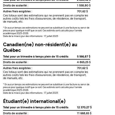
Droits de scolarité :
1 558,80 $
Autres frais exigibles :
701,62 $
Ces totaux sont des estimations qui ne prennent pas en compte les
autres coûts tels les frais d’assurances, de résidence, de transport,
de manuels, etc.
* En aucun temps ces estimations ne peuvent se substituer à une facture ou servir de
preuve pour quelque motif que ce soit. Ces estimés sont calculés pour l’année
académique 2025-2026.
Date de la mise à jour des informations : 17 juillet 2025
Canadien(ne) non-résident(e) au
Québec
Total pour un trimestre à temps plein de 15 crédits
5 566,87 $
Droits de scolarité :
4 865,25 $
Autres frais exigibles :
701,62 $
Ces totaux sont des estimations qui ne prennent pas en compte les
autres coûts tels les frais d’assurances, de résidence, de transport,
de manuels, etc.
* En aucun temps ces estimations ne peuvent se substituer à une facture ou servir de
preuve pour quelque motif que ce soit. Ces estimés sont calculés pour l’année
académique 2025-2026.
Date de la mise à jour des informations : 17 juillet 2025
Étudiant(e) international(e)
Total pour un trimestre à temps plein de 15 crédits
12 370,27 $
Droits de scolarité :
11 668,65 $