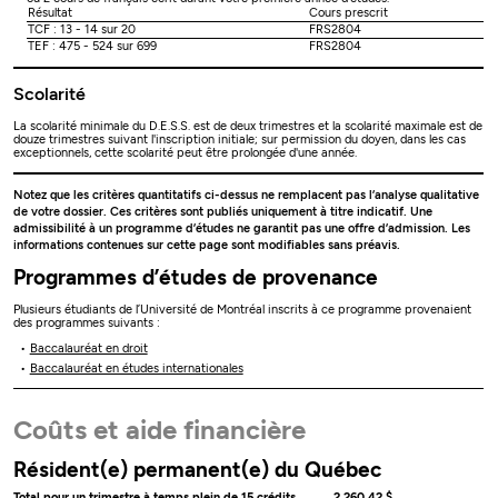
Résultat
Cours prescrit
TCF : 13 - 14 sur 20
FRS2804
TEF : 475 - 524 sur 699
FRS2804
Scolarité
La scolarité minimale du D.E.S.S. est de deux trimestres et la scolarité maximale est de
douze trimestres suivant l'inscription initiale; sur permission du doyen, dans les cas
exceptionnels, cette scolarité peut être prolongée d'une année.
Notez que les critères quantitatifs ci-dessus ne remplacent pas l’analyse qualitative
de votre dossier. Ces critères sont publiés uniquement à titre indicatif. Une
admissibilité à un programme d’études ne garantit pas une offre d’admission. Les
informations contenues sur cette page sont modifiables sans préavis.
Programmes d’études de provenance
Plusieurs étudiants de l’Université de Montréal inscrits à ce programme provenaient
des programmes suivants :
Baccalauréat en droit
Baccalauréat en études internationales
Coûts et aide financière
Résident(e) permanent(e) du Québec
Total pour un trimestre à temps plein de 15 crédits
2 260,42 $