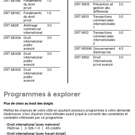
DRT 6818B
Fondements
1.0
du droit
DRT 6909
Prévention et
3.0
privé
gestion des
différends
DRT 6818C
Fondements
1.0
du droit
DRT 6910
Transactions
3.0
privé
commerciales
internationales
DRT 6828
Arbitrage
3.0
1
commercial
international
DRT 6912
Transactions
3.0
commerciales
DRT 6830A
Droit
3.0
internationales
international
2
public
avancé
DRT 6916W
Gouvernement
4.5
d'entreprise
DRT 6830B
Droit
3.0
international
DRT 6950
Droit
3.0
public
international
avancé
privé avancé
DRT 6830D
Droit
3.0
international
public
avancé
Programmes à explorer
Plus de choix au bout des doigts
Mettez les chances de votre côté en ajoutant plusieurs programmes à votre demande
d’admission. Voici d’autres choix d’études ayant piqué la curiosité des candidates et
candidats intéressés par ce programme :
Droit international (avec mémoire)
Maîtrise | 2-326-1-0 | 45 crédits
Droit international (avec travail dirigé)