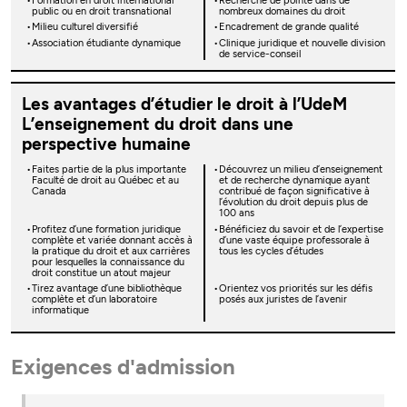
Formation en droit international
Recherche de pointe dans de
public ou en droit transnational
nombreux domaines du droit
Milieu culturel diversifié
Encadrement de grande qualité
Association étudiante dynamique
Clinique juridique et nouvelle division
de service-conseil
Les avantages d’étudier le droit à l’UdeM
L’enseignement du droit dans une
perspective humaine
Faites partie de la plus importante
Découvrez un milieu d’enseignement
Faculté de droit au Québec et au
et de recherche dynamique ayant
Canada
contribué de façon significative à
l’évolution du droit depuis plus de
100 ans
Profitez d’une formation juridique
Bénéficiez du savoir et de l’expertise
complète et variée donnant accès à
d’une vaste équipe professorale à
la pratique du droit et aux carrières
tous les cycles d’études
pour lesquelles la connaissance du
droit constitue un atout majeur
Tirez avantage d’une bibliothèque
Orientez vos priorités sur les défis
complète et d’un laboratoire
posés aux juristes de l’avenir
informatique
Exigences d'admission