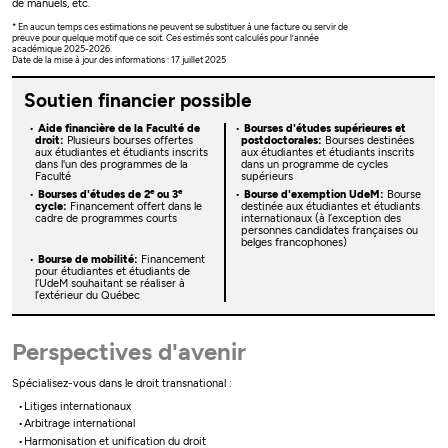
de manuels, etc.
* En aucun temps ces estimations ne peuvent se substituer à une facture ou servir de
preuve pour quelque motif que ce soit. Ces estimés sont calculés pour l’année
académique 2025-2026.
Date de la mise à jour des informations : 17 juillet 2025
Soutien financier possible
Aide financière de la Faculté de
Bourses d'études supérieures et
droit:
Plusieurs bourses offertes
postdoctorales:
Bourses destinées
aux étudiantes et étudiants inscrits
aux étudiantes et étudiants inscrits
dans l'un des programmes de la
dans un programme de cycles
Faculté
supérieurs
e
e
Bourses d'études de 2
ou 3
Bourse d'exemption UdeM:
Bourse
cycle:
Financement offert dans le
destinée aux étudiantes et étudiants
cadre de programmes courts
internationaux (à l’exception des
personnes candidates françaises ou
belges francophones)
Bourse de mobilité:
Financement
pour étudiantes et étudiants de
l’UdeM souhaitant se réaliser à
l’extérieur du Québec
Perspectives d'avenir
Spécialisez-vous dans le droit transnational :
Litiges internationaux
Arbitrage international
Harmonisation et unification du droit