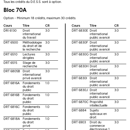
Tous les crédits du D.E.S.S. sont à option.
Bloc 70A
Option - Minimum 18 crédits, maximum 30 crédits.
Cours
Titre
CR
Cours
Titre
CR
DRI 6130
Droit
3.0
DRT 6830E
Droit
3.0
international
international
du travail
public avancé
DRT 6500
Méthodologie
3.0
DRT 6830F
Droit
3.0
du droit et de
international
la recherche
public avancé
DRT 6510
Lectures
3.0
DRT 6830G
Droit
3.0
dirigées
international
public avancé
DRT 6515
Stage de
3.0
recherche
DRT 6830H
Droit
3.0
international
DRT 6805B
Droit
3.0
public avancé
international
privé avancé
DRT 6830I
Droit
3.0
international
DRT 6816A
Fondements
1.0
public avancé
du droit
public
DRT 6830J
Droit
3.0
international
DRT 6816B
Fondements
1.0
public avancé
du droit
public
DRT 6870C
Propriété
3.0
intellectuelle
DRT 6816C
Fondements
1.0
du droit
DRT 6884
Sujets
3.0
public
spéciaux en
droit
DRT 6818A
Fondements
1.0
du droit
DRT 6903
Droit du
3.0
privé
commerce
électronique 1