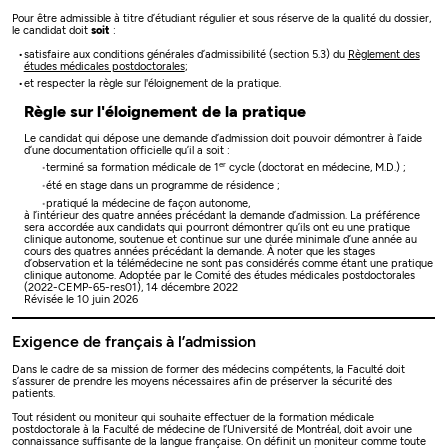
Pour être admissible à titre d’étudiant régulier et sous réserve de la qualité du dossier,
le candidat doit
soit
:
satisfaire aux conditions générales d’admissibilité (section 5.3) du
Règlement des
études médicales postdoctorales
;
et respecter la règle sur l'éloignement de la pratique.
Règle sur l'éloignement de la pratique
Le candidat qui dépose une demande d’admission doit pouvoir démontrer à l’aide
d’une documentation officielle qu’il a soit :
er
terminé sa formation médicale de 1
cycle (doctorat en médecine, M.D.) ;
été en stage dans un programme de résidence ;
pratiqué la médecine de façon autonome,
à l’intérieur des quatre années précédant la demande d’admission. La préférence
sera accordée aux candidats qui pourront démontrer qu’ils ont eu une pratique
clinique autonome, soutenue et continue sur une durée minimale d’une année au
cours des quatres années précédant la demande. À noter que les stages
d’observation et la télémédecine ne sont pas considérés comme étant une pratique
clinique autonome.
Adoptée par le Comité des études médicales postdoctorales
(2022-CEMP-65-res01), 14 décembre 2022
Révisée le 10 juin 2026
Exigence de français à l’admission
Dans le cadre de sa mission de former des médecins compétents, la Faculté doit
s’assurer de prendre les moyens nécessaires afin de préserver la sécurité des
patients.
Tout résident ou moniteur qui souhaite effectuer de la formation médicale
postdoctorale à la Faculté de médecine de l’Université de Montréal, doit avoir une
connaissance suffisante de la langue française. On définit un moniteur comme toute