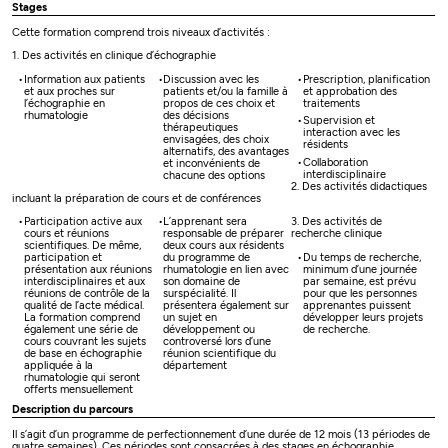
Stages
Cette formation comprend trois niveaux d’activités :
1.
Des activités en clinique d’échographie
Information aux patients
Discussion avec les
Prescription, planification
et aux proches sur
patients et/ou la famille à
et approbation des
l’échographie en
propos de ces choix et
traitements
rhumatologie
des décisions
Supervision et
thérapeutiques
interaction avec les
envisagées, des choix
résidents
alternatifs, des avantages
Collaboration
et inconvénients de
interdisciplinaire
chacune des options
2.
Des activités didactiques
incluant la préparation de cours et de conférences
Participation active aux
L’apprenant sera
3.
Des activités de
cours et réunions
responsable de préparer
recherche clinique
scientifiques. De même,
deux cours aux résidents
Du temps de recherche,
participation et
du programme de
minimum d’une journée
présentation aux réunions
rhumatologie en lien avec
par semaine, est prévu
interdisciplinaires et aux
son domaine de
pour que les personnes
réunions de contrôle de la
surspécialité. Il
apprenantes puissent
qualité de l’acte médical.
présentera également sur
développer leurs projets
La formation comprend
un sujet en
de recherche.
également une série de
développement ou
cours couvrant les sujets
controversé lors d’une
de base en échographie
réunion scientifique du
appliquée à la
département
rhumatologie qui seront
offerts mensuellement
Description du parcours
Il s’agit d’un programme de perfectionnement d’une durée de 12 mois (13 périodes de
quatre semaines). Ces périodes sont consacrées à des stages en échographie