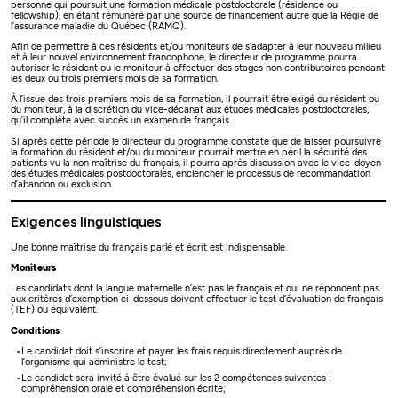
personne qui poursuit une formation médicale postdoctorale (résidence ou
fellowship), en étant rémunéré par une source de financement autre que la Régie de
l’assurance maladie du Québec (RAMQ).
Afin de permettre à ces résidents et/ou moniteurs de s’adapter à leur nouveau milieu
et à leur nouvel environnement francophone, le directeur de programme pourra
autoriser le résident ou le moniteur à effectuer des stages non contributoires pendant
les deux ou trois premiers mois de sa formation.
À l’issue des trois premiers mois de sa formation, il pourrait être exigé du résident ou
du moniteur, à la discrétion du vice-décanat aux études médicales postdoctorales,
qu’il complète avec succès un examen de français.
Si après cette période le directeur du programme constate que de laisser poursuivre
la formation du résident et/ou du moniteur pourrait mettre en péril la sécurité des
patients vu la non maîtrise du français, il pourra après discussion avec le vice-doyen
des études médicales postdoctorales, enclencher le processus de recommandation
d’abandon ou exclusion.
Exigences linguistiques
Une bonne maîtrise du français parlé et écrit est indispensable.
Moniteurs
Les candidats dont la langue maternelle n’est pas le français et qui ne répondent pas
aux critères d’exemption ci-dessous doivent effectuer le test d’évaluation de français
(TEF) ou équivalent.
Conditions
Le candidat doit s’inscrire et payer les frais requis directement auprès de
l’organisme qui administre le test;
Le candidat sera invité à être évalué sur les 2 compétences suivantes :
compréhension orale et compréhension écrite;