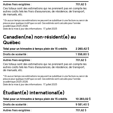
Autres frais exigibles :
701,62 $
Ces totaux sont des estimations qui ne prennent pas en compte les
autres coûts tels les frais d’assurances, de résidence, de transport,
de manuels, etc.
* En aucun temps ces estimations ne peuvent se substituer à une facture ou servir de
preuve pour quelque motif que ce soit. Ces estimés sont calculés pour l’année
académique 2025-2026.
Date de la mise à jour des informations : 17 juillet 2025
Canadien(ne) non-résident(e) au
Québec
Total pour un trimestre à temps plein de 15 crédits
2 260,42 $
Droits de scolarité :
1 558,80 $
Autres frais exigibles :
701,62 $
Ces totaux sont des estimations qui ne prennent pas en compte les
autres coûts tels les frais d’assurances, de résidence, de transport,
de manuels, etc.
* En aucun temps ces estimations ne peuvent se substituer à une facture ou servir de
preuve pour quelque motif que ce soit. Ces estimés sont calculés pour l’année
académique 2025-2026.
Date de la mise à jour des informations : 17 juillet 2025
Étudiant(e) international(e)
Total pour un trimestre à temps plein de 15 crédits
10 283,02 $
Droits de scolarité :
9 581,40 $
Autres frais exigibles :
701,62 $