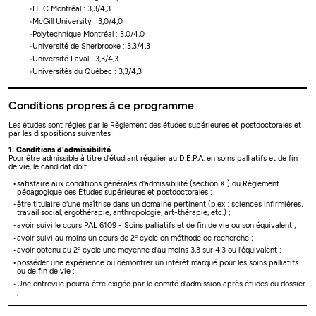
HEC Montréal : 3,3/4,3
McGill University : 3,0/4,0
Polytechnique Montréal : 3,0/4,0
Université de Sherbrooke : 3,3/4,3
Université Laval : 3,3/4,3
Universités du Québec : 3,3/4,3
Conditions propres à ce programme
Les études sont régies par le Règlement des études supérieures et postdoctorales et
par les dispositions suivantes :
1. Conditions d'admissibilité
Pour être admissible à titre d'étudiant régulier au D.E.P.A. en soins palliatifs et de fin
de vie, le candidat doit :
satisfaire aux conditions générales d'admissibilité (section XI) du Règlement
pédagogique des Études supérieures et postdoctorales ;
être titulaire d'une maîtrise dans un domaine pertinent (p.ex : sciences infirmières,
travail social, ergothérapie, anthropologie, art-thérapie, etc.) ;
avoir suivi le cours PAL 6109 - Soins palliatifs et de fin de vie ou son équivalent ;
e
avoir suivi au moins un cours de 2
cycle en méthode de recherche ;
e
avoir obtenu au 2
cycle une moyenne d'au moins 3,3 sur 4,3 ou l'équivalent ;
posséder une expérience ou démontrer un intérêt marqué pour les soins palliatifs
ou de fin de vie ;
Une entrevue pourra être exigée par le comité d'admission après études du dossier
;