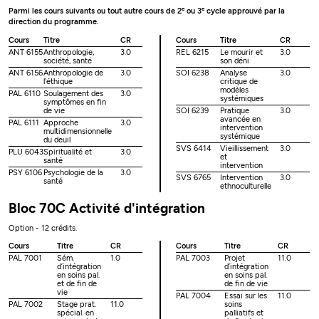
e
e
Parmi les cours suivants ou tout autre cours de 2
ou 3
cycle approuvé par la
direction du programme.
Cours
Titre
CR
Cours
Titre
CR
ANT 6155
Anthropologie,
3.0
REL 6215
Le mourir et
3.0
société, santé
son déni
ANT 6156
Anthropologie de
3.0
SOI 6238
Analyse
3.0
l'éthique
critique de
modèles
PAL 6110
Soulagement des
3.0
systémiques
symptômes en fin
de vie
SOI 6239
Pratique
3.0
avancée en
PAL 6111
Approche
3.0
intervention
multidimensionnelle
systémique
du deuil
SVS 6414
Vieillissement
3.0
PLU 6043
Spiritualité et
3.0
et
santé
intervention
PSY 6106
Psychologie de la
3.0
SVS 6765
Intervention
3.0
santé
ethnoculturelle
Bloc 70C Activité d'intégration
Option - 12 crédits.
Cours
Titre
CR
Cours
Titre
CR
PAL 7001
Sém.
1.0
PAL 7003
Projet
11.0
d’intégration
d’intégration
en soins pal.
en soins pal.
et de fin de
de fin de vie
vie
PAL 7004
Essai sur les
11.0
PAL 7002
Stage prat.
11.0
soins
spécial. en
palliatifs et