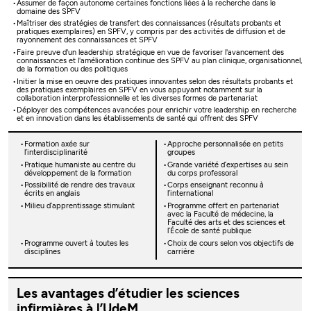
Assumer de façon autonome certaines fonctions liées à la recherche dans le
domaine des SPFV
Maîtriser des stratégies de transfert des connaissances (résultats probants et
pratiques exemplaires) en SPFV, y compris par des activités de diffusion et de
rayonnement des connaissances et SPFV
Faire preuve d'un leadership stratégique en vue de favoriser l'avancement des
connaissances et l'amélioration continue des SPFV au plan clinique, organisationnel,
de la formation ou des politiques
Initier la mise en oeuvre des pratiques innovantes selon des résultats probants et
des pratiques exemplaires en SPFV en vous appuyant notamment sur la
collaboration interprofessionnelle et les diverses formes de partenariat
Déployer des compétences avancées pour enrichir votre leadership en recherche
et en innovation dans les établissements de santé qui offrent des SPFV
Formation axée sur
Approche personnalisée en petits
l’interdisciplinarité
groupes
Pratique humaniste au centre du
Grande variété d’expertises au sein
développement de la formation
du corps professoral
Possibilité de rendre des travaux
Corps enseignant reconnu à
écrits en anglais
l’international
Milieu d’apprentissage stimulant
Programme offert en partenariat
avec la Faculté de médecine, la
Faculté des arts et des sciences et
l’École de santé publique
Programme ouvert à toutes les
Choix de cours selon vos objectifs de
disciplines
carrière
Les avantages d’étudier les sciences
infirmières à l’UdeM