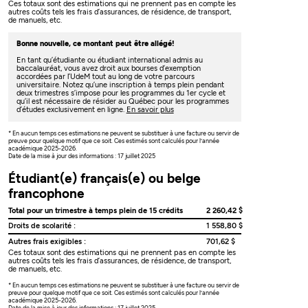
Ces totaux sont des estimations qui ne prennent pas en compte les
autres coûts tels les frais d’assurances, de résidence, de transport,
de manuels, etc.
Bonne nouvelle, ce montant peut être allégé!
En tant qu’étudiante ou étudiant international admis au
baccalauréat, vous avez droit aux bourses d’exemption
accordées par l’UdeM tout au long de votre parcours
universitaire. Notez qu’une inscription à temps plein pendant
deux trimestres s’impose pour les programmes du 1er cycle et
qu’il est nécessaire de résider au Québec pour les programmes
d’études exclusivement en ligne.
En savoir plus
* En aucun temps ces estimations ne peuvent se substituer à une facture ou servir de
preuve pour quelque motif que ce soit. Ces estimés sont calculés pour l’année
académique 2025-2026.
Date de la mise à jour des informations : 17 juillet 2025
Étudiant(e) français(e) ou belge
francophone
Total pour un trimestre à temps plein de 15 crédits
2 260,42 $
Droits de scolarité :
1 558,80 $
Autres frais exigibles :
701,62 $
Ces totaux sont des estimations qui ne prennent pas en compte les
autres coûts tels les frais d’assurances, de résidence, de transport,
de manuels, etc.
* En aucun temps ces estimations ne peuvent se substituer à une facture ou servir de
preuve pour quelque motif que ce soit. Ces estimés sont calculés pour l’année
académique 2025-2026.
Date de la mise à jour des informations : 17 juillet 2025