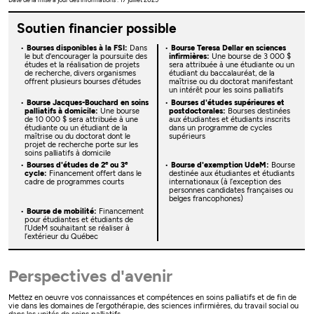
Soutien financier possible
Bourses disponibles à la FSI:
Dans
Bourse Teresa Dellar en sciences
le but d'encourager la poursuite des
infirmières:
Une bourse de 3 000 $
études et la réalisation de projets
sera attribuée à une étudiante ou un
de recherche, divers organismes
étudiant du baccalauréat, de la
offrent plusieurs bourses d'études
maîtrise ou du doctorat manifestant
un intérêt pour les soins palliatifs
Bourse Jacques-Bouchard en soins
Bourses d'études supérieures et
palliatifs à domicile:
Une bourse
postdoctorales:
Bourses destinées
de 10 000 $ sera attribuée à une
aux étudiantes et étudiants inscrits
étudiante ou un étudiant de la
dans un programme de cycles
maîtrise ou du doctorat dont le
supérieurs
projet de recherche porte sur les
soins palliatifs à domicile
e
e
Bourses d'études de 2
ou 3
Bourse d'exemption UdeM:
Bourse
cycle:
Financement offert dans le
destinée aux étudiantes et étudiants
cadre de programmes courts
internationaux (à l’exception des
personnes candidates françaises ou
belges francophones)
Bourse de mobilité:
Financement
pour étudiantes et étudiants de
l’UdeM souhaitant se réaliser à
l’extérieur du Québec
Perspectives d'avenir
Mettez en oeuvre vos connaissances et compétences en soins palliatifs et de fin de
vie dans les domaines de l’ergothérapie, des sciences infirmières, du travail social ou