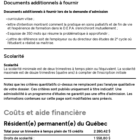
Documents additionnels à fournir
Documents additionnels à fournir lors de la demande d'admission
curriculum vitae ;
lettre d'intention montrant comment la pratique en soins palliatifs et de fin de vie
et l'expérience de formation dans le D.E.P.A. s'enrichiront mutuellement ;
Esquisse de 350 mots qui résume la problématique à approfondir ;
e
Lettre de référence soit de l'employeur ou du directeur des études de 2
cycle où
l'étudiant a réalisé sa maitrise.
Scolarité
Scolarité
La scolarité minimale est de deux trimestres à temps plein ou l'équivalent. La scolarité
maximale est de douze trimestres (quatre ans) à compter de l'inscription initiale
Notez que les critères quantitatifs ci-dessus ne remplacent pas l’analyse qualitative
de votre dossier. Ces critères sont publiés uniquement à titre indicatif. Une
admissibilité à un programme d’études ne garantit pas une offre d’admission. Les
informations contenues sur cette page sont modifiables sans préavis.
Coûts et aide financière
Résident(e) permanent(e) du Québec
Total pour un trimestre à temps plein de 15 crédits
2 260,42 $
Droits de scolarité :
1 558,80 $