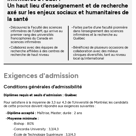
Un haut lieu d’enseignement et de recherche
axé sur les enjeux sociaux et humanitaires de
la santé
Découvrez la Faculté des sciences
Faites partie d’une faculté pionnière
infirmières de l’UdeM, qui arrive au
dans l’enseignement des sciences
premier rang des universités
infirmières et la recherche au
francophones du Canada en
Québec
sciences infirmières
Collaborez avec des équipes de
Bénéficiez de plusieurs occasions de
recherche affiliées à des centres de
collaboration avec des milieux
recherche de haut niveau
cliniques diversifiés, tant au niveau
local qu’international
Exigences d'admission
Conditions générales d’admissibilité
Diplômes requis et seuils d’admission : Québec
Pour satisfaire à la moyenne de 3,3 sur 4,3 de l’Université de Montréal, les candidats
de cette province doivent répondre aux exigences suivantes :
Diplôme accepté :
Maîtrise, Master; durée : 2 ans
Moyenne minimale :
Bishop : 80%
Concordia University : 3,3/4,3
École de Technologie Supérieure : 3,3/4,3