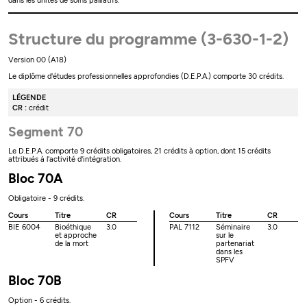
dans les unités de soins palliatifs.
Structure du programme (3-630-1-2)
Version 00 (A18)
Le diplôme d'études professionnelles approfondies (D.E.P.A.) comporte 30 crédits.
LÉGENDE
CR :
crédit
Segment 70
Le D.E.P.A. comporte 9 crédits obligatoires, 21 crédits à option, dont 15 crédits
attribués à l'activité d'intégration.
Bloc 70A
Obligatoire - 9 crédits.
Cours
Titre
CR
Cours
Titre
CR
BIE 6004
Bioéthique
3.0
PAL 7112
Séminaire
3.0
et approche
sur le
de la mort
partenariat
dans les
SPFV
Bloc 70B
Option - 6 crédits.