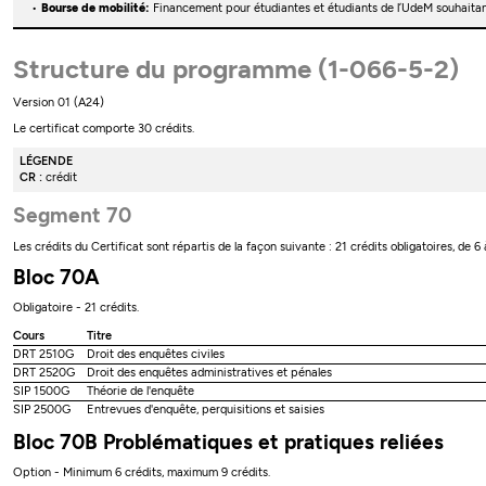
Bourse de mobilité:
Financement pour étudiantes et étudiants de l’UdeM souhaitant
Structure du programme (1-066-5-2)
Version 01 (A24)
Le certificat comporte 30 crédits.
LÉGENDE
CR :
crédit
Segment 70
Les crédits du Certificat sont répartis de la façon suivante : 21 crédits obligatoires, de 
Bloc 70A
Obligatoire - 21 crédits.
Cours
Titre
DRT 2510G
Droit des enquêtes civiles
DRT 2520G
Droit des enquêtes administratives et pénales
SIP 1500G
Théorie de l'enquête
SIP 2500G
Entrevues d'enquête, perquisitions et saisies
Bloc 70B Problématiques et pratiques reliées
Option - Minimum 6 crédits, maximum 9 crédits.