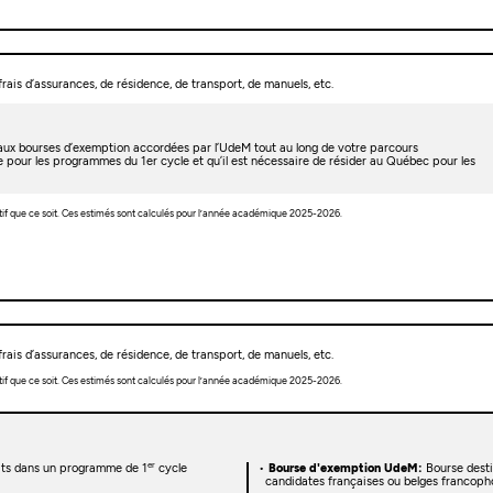
rais d’assurances, de résidence, de transport, de manuels, etc.
t aux bourses d’exemption accordées par l’UdeM tout au long de votre parcours
e pour les programmes du 1er cycle et qu’il est nécessaire de résider au Québec pour les
tif que ce soit. Ces estimés sont calculés pour l’année académique 2025-2026.
rais d’assurances, de résidence, de transport, de manuels, etc.
tif que ce soit. Ces estimés sont calculés pour l’année académique 2025-2026.
er
rits dans un programme de 1
cycle
Bourse d'exemption UdeM:
Bourse desti
candidates françaises ou belges francoph