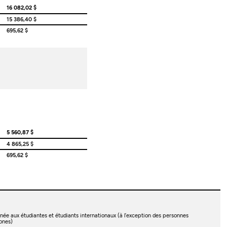
16 082,02 $
15 386,40 $
695,62 $
5 560,87 $
4 865,25 $
695,62 $
née aux étudiantes et étudiants internationaux (à l’exception des personnes
ones)