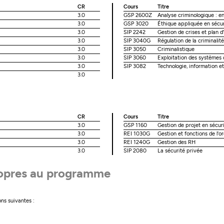
CR
Cours
Titre
3.0
GSP 2600Z
Analyse criminologique : en
3.0
GSP 3020
Éthique appliquée en sécur
3.0
SIP 2242
Gestion de crises et plan d
3.0
SIP 3040G
Régulation de la criminali
3.0
SIP 3050
Criminalistique
3.0
SIP 3060
Exploitation des systèmes 
3.0
SIP 3082
Technologie, information et
3.0
CR
Cours
Titre
3.0
GSP 1160
Gestion de projet en sécuri
3.0
REI 1030G
Gestion et fonctions de l'o
3.0
REI 1240G
Gestion des RH
3.0
SIP 2080
La sécurité privée
ropres au programme
ons suivantes :