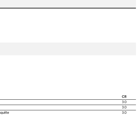
CR
3.0
3.0
nquête
3.0