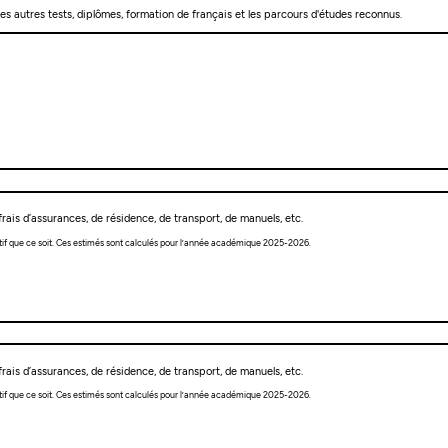
les autres tests, diplômes, formation de français et les parcours d'études reconnus.
rais d’assurances, de résidence, de transport, de manuels, etc.
tif que ce soit. Ces estimés sont calculés pour l’année académique 2025-2026.
rais d’assurances, de résidence, de transport, de manuels, etc.
tif que ce soit. Ces estimés sont calculés pour l’année académique 2025-2026.