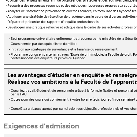
Colliger des renseignements afin de proposer des stratégies et des activités d'enquêt
Recourir à des processus reconnus et des méthodes rigoureuses propres aux activités 
Analyser de l'information provenant de diverses sources, en formulant des hypothèses et
Appliquer une stratégie de résolution de problème dans le cadre de diverses activités
Préparer et présenter des rapports d'enquête professionnels
Développer une pratique réflexive et éthique dans le cadre de ses activités profession
Seul programme universitaire entièrement et reconnu par le ministère de la Sécurit
Cours donnés par des spécialistes du milieu
Initiation aux stratégies de surveillance et à l’analyse du renseignement
Programme conçu en partenariat avec l’École de criminologie, la Faculté de droit, Po
professionnelle des enquêteurs privés du Québec
Les avantages d’étudier en enquête et renseig
Réalisez vos ambitions à la Faculté de l’apprent
Conciliez travail, études et vie personnelle grâce à la formule flexible et personnal
par la FAC
Optez pour des cours qui conviennent à votre horaire (soir, jour et fin de semaine)
Complétez un baccalauréat par cumul selon vos objectifs professionnels et vos cha
Exigences d'admission