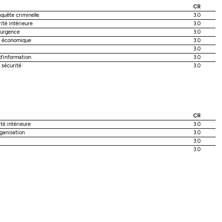
CR
quête criminelle
3.0
ité intérieure
3.0
'urgence
3.0
té économique
3.0
3.0
d'information
3.0
 sécurité
3.0
CR
té intérieure
3.0
rganisation
3.0
3.0
3.0