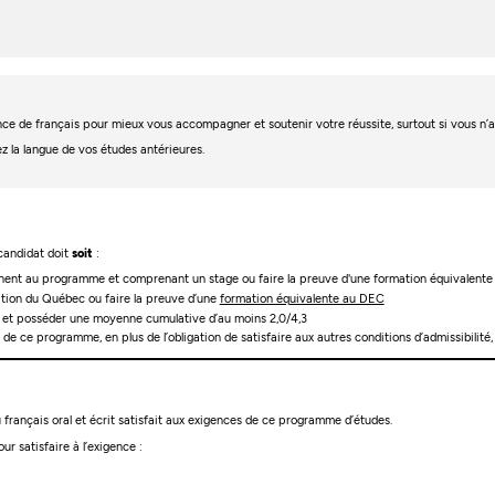
igence de français pour mieux vous accompagner et soutenir votre réussite, surtout si vous n
ez la langue de vos études antérieures.
 candidat doit
soit
:
tinent au programme et comprenant un stage ou faire la preuve d'une formation équivalent
cation du Québec ou faire la preuve d’une
formation équivalente au DEC
re et posséder une moyenne cumulative d’au moins 2,0/4,3
e de ce programme, en plus de l’obligation de satisfaire aux autres conditions d’admissibili
français oral et écrit satisfait aux exigences de ce programme d’études.
ur satisfaire à l’exigence :