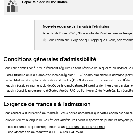
Capacité d'accueil non limitée
Nouvelle exigence de français à l’admission
À partir de l’hiver 2026, l’Université de Montréal révise l’ex
👇 Pour connaître l’exigence qui s’applique à vous, sélectionn
Conditions générales d’admissibilité
Pour être admissible à titre d’étudiant régulier et sous réserve de la qualité du dossier, le
être titulaire d'un diplôme d'études collégiales (DEC) technique dans un domaine per
être titulaire du diplôme d’études collégiales (DEC) décerné par le ministère de l’Édu
avoir réussi, au moment du dépôt de la candidature, 24 crédits de niveau universitai
avoir réussi le programme d'études
Accès-FAC
de l'Université de Montréal. La réussit
Exigence de français à l’admission
Pour étudier à l’Université de Montréal, vous devez démontrer que votre connaissance du 
Selon le lieu et la langue de vos études antérieures, vous disposez de plusieurs moyens po
des documents qui correspondent à un
parcours d’études reconnu
;
une attestation de résultats du TEF ou du TCF avec