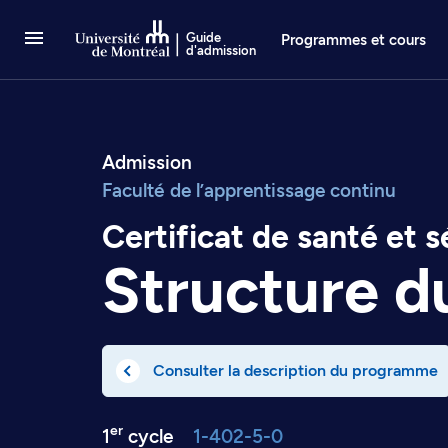
Passer au contenu
Guide
Programmes et cours
d'admission
Admission
Faculté de l’apprentissage continu
Certificat de santé et s
Structure 
Consulter la description du programme
er
1
cycle
1-402-5-0