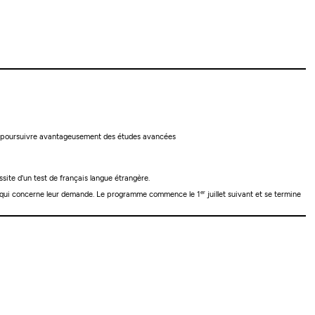
pte à poursuivre avantageusement des études avancées
site d'un test de français langue étrangère.
er
ce qui concerne leur demande. Le programme commence le 1
juillet suivant et se termine