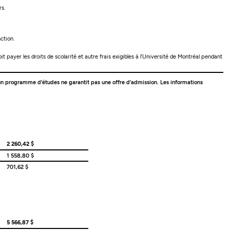
rs.
ction.
t payer les droits de scolarité et autre frais exigibles à l’Université de Montréal pendant
 à un programme d’études ne garantit pas une offre d’admission. Les informations
2 260,42 $
1 558,80 $
701,62 $
5 566,87 $