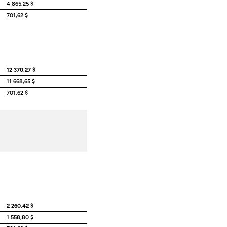
4 865,25 $
701,62 $
12 370,27 $
11 668,65 $
701,62 $
2 260,42 $
1 558,80 $