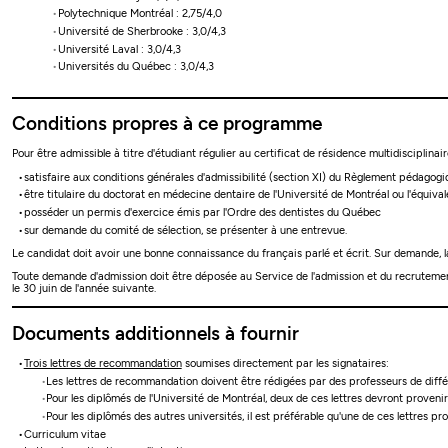
Polytechnique Montréal : 2,75/4,0
Université de Sherbrooke : 3,0/4,3
Université Laval : 3,0/4,3
Universités du Québec : 3,0/4,3
Conditions propres à ce programme
Pour être admissible à titre d'étudiant régulier au certificat de résidence multidisciplinai
satisfaire aux conditions générales d'admissibilité (section XI) du Règlement pédagog
être titulaire du doctorat en médecine dentaire de l'Université de Montréal ou l'équiv
posséder un permis d'exercice émis par l'Ordre des dentistes du Québec
sur demande du comité de sélection, se présenter à une entrevue.
Le candidat doit avoir une bonne connaissance du français parlé et écrit. Sur demande, la
Toute demande d'admission doit être déposée au Service de l'admission et du recrutemen
le 30 juin de l'année suivante.
Documents additionnels à fournir
Trois lettres de recommandation
soumises directement par les signataires:
Les lettres de recommandation doivent être rédigées par des professeurs de dif
Pour les diplômés de l'Université de Montréal, deux de ces lettres devront provenir
Pour les diplômés des autres universités, il est préférable qu'une de ces lettres pr
Curriculum vitae