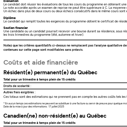
Évaluation
Le candidat doit réussir les évaluations de tous les cours du programme en obtenant une
La note accordée après un examen de reprise ne peut être supérieure à C. La moyenne est 
Un échec dans plus de deux cours ou deux échecs consécutifs dans le même cours sont é
Diplôme
Le candidat qui remplit toutes les exigences du programme obtient le certificat de résid
Soutien financier
Une candidate ou un candidat pourrait recevoir une bourse durant sa résidence, sous réserv
les trois trimestres du programme (été, automne et hiver).
Notez que les critères quantitatifs ci-dessus ne remplacent pas l’analyse qualitative d
contenues sur cette page sont modifiables sans préavis.
Coûts et aide financière
Résident(e) permanent(e) du Québec
Total pour un trimestre à temps plein de 15 crédits
Droits de scolarité :
Autres frais exigibles :
Ces totaux sont des estimations qui ne prennent pas en compte les autres coûts tels les f
* En aucun temps ces estimations ne peuvent se substituer à une facture ou servir de preuve pour quelque mo
Date de la mise à jour des informations : 17 juillet 2025
Canadien(ne) non-résident(e) au Québec
Total pour un trimestre à temps plein de 15 crédits