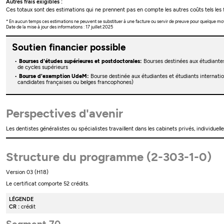
Autres frais exigibles :
Ces totaux sont des estimations qui ne prennent pas en compte les autres coûts tels les f
* En aucun temps ces estimations ne peuvent se substituer à une facture ou servir de preuve pour quelque mo
Date de la mise à jour des informations : 17 juillet 2025
Soutien financier possible
Bourses d'études supérieures et postdoctorales:
Bourses destinées aux étudiante
de cycles supérieurs
Bourse d'exemption UdeM:
Bourse destinée aux étudiantes et étudiants internati
candidates françaises ou belges francophones)
Perspectives d'avenir
Les dentistes généralistes ou spécialistes travaillent dans les cabinets privés, individue
Structure du programme (2-303-1-0)
Version 03 (H18)
Le certificat comporte 52 crédits.
LÉGENDE
CR :
crédit