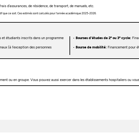
rais d’assurances, de résidence, de transport, de manuels, etc.
tif que ce soit. Ces estimés sont calculés pour l’année académique 2025-2026.
e
e
s et étudiants inscrits dans un programme
Bourses d'études de 2
ou 3
cycle:
Fina
onaux (à l’exception des personnes
Bourse de mobilité:
Financement pour étu
llement ou en groupe. Vous pouvez aussi exercer dans les établissements hospitaliers ou vous