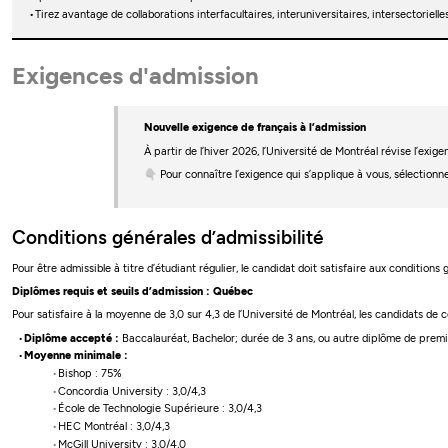
Tirez avantage de collaborations interfacultaires, interuniversitaires, intersectoriel
Exigences d'admission
Nouvelle exigence de français à l’admission
À partir de l’hiver 2026, l’Université de Montréal révise l’ex
👇 Pour connaître l’exigence qui s’applique à vous, sélectionn
Conditions générales d’admissibilité
Pour être admissible à titre d’étudiant régulier, le candidat doit satisfaire aux conditions
Diplômes requis et seuils d’admission : Québec
Pour satisfaire à la moyenne de 3,0 sur 4,3 de l’Université de Montréal, les candidats de
Diplôme accepté :
Baccalauréat, Bachelor; durée de 3 ans, ou autre diplôme de premie
Moyenne minimale :
Bishop : 75%
Concordia University : 3,0/4,3
École de Technologie Supérieure : 3,0/4,3
HEC Montréal : 3,0/4,3
McGill University : 3,0/4,0