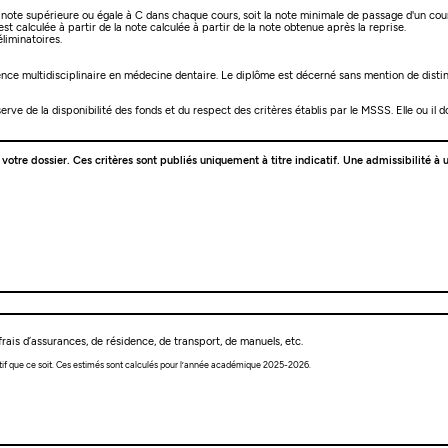
 note supérieure ou égale à C dans chaque cours, soit la note minimale de passage d'un cou
calculée à partir de la note calculée à partir de la note obtenue après la reprise.
liminatoires.
ence multidisciplinaire en médecine dentaire. Le diplôme est décerné sans mention de distin
e de la disponibilité des fonds et du respect des critères établis par le MSSS. Elle ou il doi
e votre dossier. Ces critères sont publiés uniquement à titre indicatif. Une admissibilité
rais d’assurances, de résidence, de transport, de manuels, etc.
tif que ce soit. Ces estimés sont calculés pour l’année académique 2025-2026.