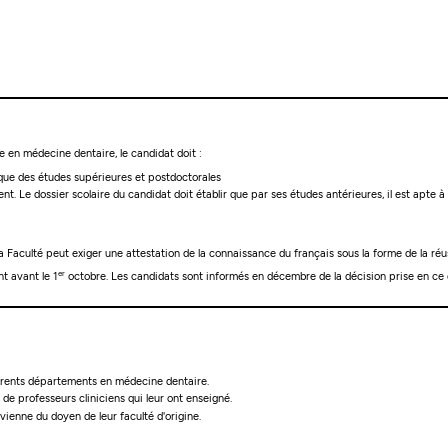
re en médecine dentaire, le candidat doit :
ique des études supérieures et postdoctorales
alent. Le dossier scolaire du candidat doit établir que par ses études antérieures, il est a
 Faculté peut exiger une attestation de la connaissance du français sous la forme de la réus
er
t avant le 1
octobre. Les candidats sont informés en décembre de la décision prise en 
férents départements en médecine dentaire.
 de professeurs cliniciens qui leur ont enseigné.
ovienne du doyen de leur faculté d'origine.