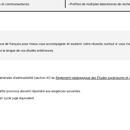
les et communautaires
Profitez de multiples laboratoires de rec
igence de français pour mieux vous accompagner et soutenir votre réussite, surtout si vous n
ez la langue de vos études antérieures.
 générales d’admissibilité (section XI) du
Règlement pédagogique des Études supérieures et 
 cette province doivent répondre aux exigences suivantes :
r cycle jugé équivalent.