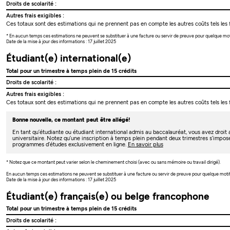
Droits de scolarité :
Autres frais exigibles :
Ces totaux sont des estimations qui ne prennent pas en compte les autres coûts tels les f
* En aucun temps ces estimations ne peuvent se substituer à une facture ou servir de preuve pour quelque mo
Date de la mise à jour des informations : 17 juillet 2025
Étudiant(e) international(e)
Total pour un trimestre à temps plein de 15 crédits
Droits de scolarité :
Autres frais exigibles :
Ces totaux sont des estimations qui ne prennent pas en compte les autres coûts tels les f
Bonne nouvelle, ce montant peut être allégé!
En tant qu’étudiante ou étudiant international admis au baccalauréat, vous avez droi
universitaire. Notez qu’une inscription à temps plein pendant deux trimestres s’impos
programmes d’études exclusivement en ligne.
En savoir plus
* Notez que ce montant peut varier selon le cheminement choisi (avec ou sans mémoire ou travail dirigé).
En aucun temps ces estimations ne peuvent se substituer à une facture ou servir de preuve pour quelque moti
Date de la mise à jour des informations : 17 juillet 2025
Étudiant(e) français(e) ou belge francophone
Total pour un trimestre à temps plein de 15 crédits
Droits de scolarité :