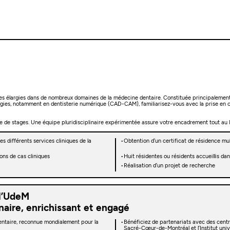
s élargies dans de nombreux domaines de la médecine dentaire. Constituée principalement
logies, notamment en dentisterie numérique (CAD-CAM), familiarisez-vous avec la prise en
e de stages. Une équipe pluridisciplinaire expérimentée assure votre encadrement tout au 
 différents services cliniques de la
Obtention d’un certificat de résidence mul
ons de cas cliniques
Huit résidentes ou résidents accueillis 
Réalisation d’un projet de recherche
 l’UdeM
aire, enrichissant et engagé
ntaire, reconnue mondialement pour la
Bénéficiez de partenariats avec des centre
Sacré-Cœur-de-Montréal et l’Institut unive