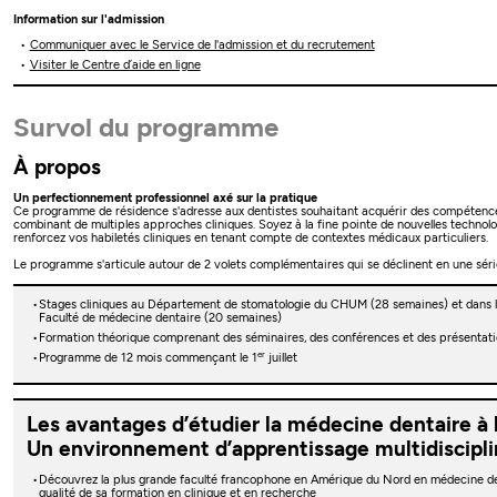
Information sur l'admission
Communiquer avec le Service de l'admission et du recrutement
Visiter le Centre d’aide en ligne
Survol du programme
À propos
Un perfectionnement professionnel axé sur la pratique
Ce programme de résidence s'adresse aux dentistes souhaitant acquérir des compétence
combinant de multiples approches cliniques. Soyez à la fine pointe de nouvelles techno
renforcez vos habiletés cliniques en tenant compte de contextes médicaux particuliers.
Le programme s'articule autour de 2 volets complémentaires qui se déclinent en une séri
Stages cliniques au Département de stomatologie du CHUM (28 semaines) et dans les
Faculté de médecine dentaire (20 semaines)
Formation théorique comprenant des séminaires, des conférences et des présentati
er
Programme de 12 mois commençant le 1
juillet
Les avantages d’étudier la médecine dentaire à
Un environnement d’apprentissage multidisciplin
Découvrez la plus grande faculté francophone en Amérique du Nord en médecine de
qualité de sa formation en clinique et en recherche