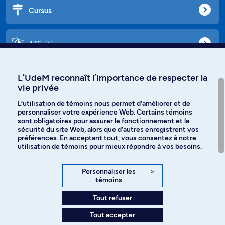
Cursus
Affiniti
L’UdeM reconnaît l’importance de respecter la
vie privée
Langues
L’utilisation de témoins nous permet d’améliorer et de
personnaliser votre expérience Web. Certains témoins
Facebook
Instagram
sont obligatoires pour assurer le fonctionnement et la
sécurité du site Web, alors que d’autres enregistrent vos
préférences. En acceptant tout, vous consentez à notre
TikTok
YouTube
utilisation de témoins pour mieux répondre à vos besoins.
Spotify
Personnaliser les
>
témoins
Tout refuser
Politique de confidentialité
Tout accepter