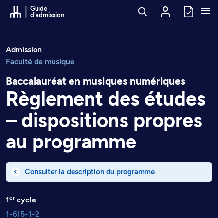
Passer au contenu
Guide
d'admission
Admission
Faculté de musique
Baccalauréat en musiques numériques
Règlement des études
– dispositions propres
au programme
Consulter la description du programme
er
1
cycle
1-615-1-2