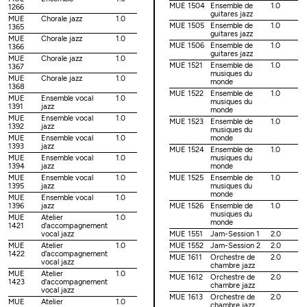
MUE 1504
Ensemble de
1.0
1266
guitares jazz
MUE
Chorale jazz
1.0
MUE 1505
Ensemble de
1.0
1365
guitares jazz
MUE
Chorale jazz
1.0
MUE 1506
Ensemble de
1.0
1366
guitares jazz
MUE
Chorale jazz
1.0
MUE 1521
Ensemble de
1.0
1367
musiques du
MUE
Chorale jazz
1.0
monde
1368
MUE 1522
Ensemble de
1.0
MUE
Ensemble vocal
1.0
musiques du
1391
jazz
monde
MUE
Ensemble vocal
1.0
MUE 1523
Ensemble de
1.0
1392
jazz
musiques du
MUE
Ensemble vocal
1.0
monde
1393
jazz
MUE 1524
Ensemble de
1.0
MUE
Ensemble vocal
1.0
musiques du
1394
jazz
monde
MUE
Ensemble vocal
1.0
MUE 1525
Ensemble de
1.0
1395
jazz
musiques du
monde
MUE
Ensemble vocal
1.0
1396
jazz
MUE 1526
Ensemble de
1.0
musiques du
MUE
Atelier
1.0
monde
1421
d'accompagnement
vocal jazz
MUE 1551
Jam-Session 1
2.0
MUE
Atelier
1.0
MUE 1552
Jam-Session 2
2.0
1422
d'accompagnement
MUE 1611
Orchestre de
2.0
vocal jazz
chambre jazz
MUE
Atelier
1.0
MUE 1612
Orchestre de
2.0
1423
d'accompagnement
chambre jazz
vocal jazz
MUE 1613
Orchestre de
2.0
MUE
Atelier
1.0
chambre jazz