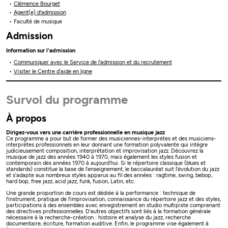
Clémence Bourget
Agent(e) d'admission
Faculté de musique
Admission
Information sur l'admission
Communiquer avec le Service de l'admission et du recrutement
Visiter le Centre d’aide en ligne
Survol du programme
À propos
Dirigez-vous vers une carrière professionnelle en musique jazz
Ce programme a pour but de former des musiciennes-interprètes et des musiciens-
interprètes professionnels en leur donnant une formation polyvalente qui intègre
judicieusement composition, interprétation et improvisation jazz. Découvrez la
musique de jazz des années 1940 à 1970, mais également les styles fusion et
contemporain des années 1970 à aujourd’hui. Si le répertoire classique (blues et
standards) constitue la base de l’enseignement, le baccalauréat suit l’évolution du jazz
et s’adapte aux nombreux styles apparus au fil des années : ragtime, swing, bebop,
hard bop, free jazz, acid jazz, funk, fusion, Latin, etc.
Une grande proportion de cours est dédiée à la performance : technique de
l'instrument, pratique de l'improvisation, connaissance du répertoire jazz et des styles,
participations à des ensembles avec enregistrement en studio multipiste comprenant
des directives professionnelles. D'autres objectifs sont liés à la formation générale
nécessaire à la recherche-création : histoire et analyse du jazz, recherche
documentaire, écriture, formation auditive. Enfin, le programme vise également à