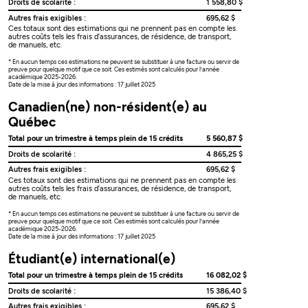
Droits de scolarité :
1 558,80 $
Autres frais exigibles :
695,62 $
Ces totaux sont des estimations qui ne prennent pas en compte les
autres coûts tels les frais d’assurances, de résidence, de transport,
de manuels, etc.
* En aucun temps ces estimations ne peuvent se substituer à une facture ou servir de
preuve pour quelque motif que ce soit. Ces estimés sont calculés pour l’année
académique 2025-2026.
Date de la mise à jour des informations : 17 juillet 2025
Canadien(ne) non-résident(e) au
Québec
Total pour un trimestre à temps plein de 15 crédits
5 560,87 $
Droits de scolarité :
4 865,25 $
Autres frais exigibles :
695,62 $
Ces totaux sont des estimations qui ne prennent pas en compte les
autres coûts tels les frais d’assurances, de résidence, de transport,
de manuels, etc.
* En aucun temps ces estimations ne peuvent se substituer à une facture ou servir de
preuve pour quelque motif que ce soit. Ces estimés sont calculés pour l’année
académique 2025-2026.
Date de la mise à jour des informations : 17 juillet 2025
Étudiant(e) international(e)
Total pour un trimestre à temps plein de 15 crédits
16 082,02 $
Droits de scolarité :
15 386,40 $
Autres frais exigibles :
695,62 $