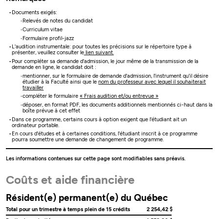
Documents exigés:
Relevés de notes du candidat
Curriculum vitae
Formulaire profil-jazz
L'audition instrumentale: pour toutes les précisions sur le répertoire type à
présenter, veuillez consulter le
lien suivant.
Pour compléter sa demande d'admission, le jour même de la transmission de la
demande en ligne, le candidat doit :
mentionner, sur le formulaire de demande d'admission, l'instrument qu'il désire
étudier à la Faculté ainsi que le
nom du professeur avec lequel il souhaiterait
travailler
compléter le formulaire
« Frais audition et/ou entrevue »
déposer, en format PDF, les documents additionnels mentionnés ci-haut dans la
boîte prévue à cet effet
Dans ce programme, certains cours à option exigent que l'étudiant ait un
ordinateur portable.
En cours d'études et à certaines conditions, l'étudiant inscrit à ce programme
pourra soumettre une demande de changement de programme.
Les informations contenues sur cette page sont modifiables sans préavis.
Coûts et aide financière
Résident(e) permanent(e) du Québec
Total pour un trimestre à temps plein de 15 crédits
2 254,42 $