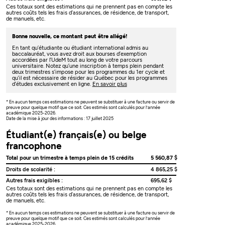
Ces totaux sont des estimations qui ne prennent pas en compte les
autres coûts tels les frais d’assurances, de résidence, de transport,
de manuels, etc.
Bonne nouvelle, ce montant peut être allégé!
En tant qu’étudiante ou étudiant international admis au
baccalauréat, vous avez droit aux bourses d’exemption
accordées par l’UdeM tout au long de votre parcours
universitaire. Notez qu’une inscription à temps plein pendant
deux trimestres s’impose pour les programmes du 1er cycle et
qu’il est nécessaire de résider au Québec pour les programmes
d’études exclusivement en ligne.
En savoir plus
* En aucun temps ces estimations ne peuvent se substituer à une facture ou servir de
preuve pour quelque motif que ce soit. Ces estimés sont calculés pour l’année
académique 2025-2026.
Date de la mise à jour des informations : 17 juillet 2025
Étudiant(e) français(e) ou belge
francophone
Total pour un trimestre à temps plein de 15 crédits
5 560,87 $
Droits de scolarité :
4 865,25 $
Autres frais exigibles :
695,62 $
Ces totaux sont des estimations qui ne prennent pas en compte les
autres coûts tels les frais d’assurances, de résidence, de transport,
de manuels, etc.
* En aucun temps ces estimations ne peuvent se substituer à une facture ou servir de
preuve pour quelque motif que ce soit. Ces estimés sont calculés pour l’année
académique 2025-2026.