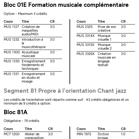
Bloc 01E Formation musicale complémentaire
Option - Maximum 3 crédits.
Cours
Titre
CR
Cours
Titre
CR
MUS 1127
Création de
3.0
MUS 2325
Prise de son
3.0
maquettes
créative
audio/MIDI
MUS 3314X
Musique
3.0
MUS 1232
Introduction à
3.0
visuelle 1
la
MUS 3315X
Musique
3.0
musicothérapie
visuelle 2
MUS 1300
Acoustique
3.0
MUS 3326X
Création
3.0
musicale
musicale en
MUS 1330
Enregistrement:
3.0
langage
fondements et
textuel
techniques
MUS 1331
Enregistrement
3.0
en studio et
mixage
Segment 81 Propre à l'orientation Chant jazz
Les crédits de l'orientation sont répartis comme suit : 43 crédits obligatoires et un
minimum de 9 crédits à option.
Bloc 81A
Obligatoire - 19 crédits.
Cours
Titre
CR
Cours
Titre
CR
MCT 1200
Atelier de
3.0
MIN 1972
Diction
1.0
composition
lyrique