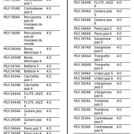
MUI 3444B
FLUTE JAZZ
4.0
jazz 1
6
MUI 1534B
Contrebasse
4.0
MUI 3454A
Guitare jazz
4.0
jazz 2
5
MUI 1564A
Percussions
4.0
MUI 3454B
Guitare jazz
4.0
jazz et
6
musiques du
monde
MUI 3464A
Piano jazz 5
4.0
MUI 1564B
Percussions
4.0
MUI 3464B
Piano jazz 6
4.0
jazz et
MUI 3474A
Saxophone
4.0
musiques du
jazz 5
monde
MUI 3474B
Saxophone
4.0
MUI 2404A
Basse
4.0
jazz 6
électrique 3
MUI 3484A
Trompette
4.0
MUI 2404B
Basse
4.0
jazz 5
électrique 4
MUI 3484B
Trompette
4.0
MUI 2414A
Batterie 3
4.0
jazz 6
MUI 2414B
Batterie 4
4.0
MUI 3494A
Violon jazz 5
4.0
MUI 2434A
Clarinette
4.0
MUI 3494B
Violon jazz 6
4.0
jazz 3
MUI 3504A
Vibraphone
4.0
MUI 2434B
Clarinette
4.0
jazz 5
jazz 4
MUI 3504B
Vibraphone
4.0
MUI 2444A
FLUTE JAZZ
4.0
jazz 6
3
MUI 3524A
Trombone
4.0
MUI 2444B
FLUTE JAZZ
4.0
jazz 5
4
MUI 3524B
Trombone
4.0
MUI 2454A
Guitare jazz
4.0
jazz 6
3
MUI 3534A
Contrebasse
4.0
MUI 2454B
Guitare jazz
4.0
jazz 5
4
MUI 3534B
Contrebasse
4.0
MUI 2464A
Piano jazz 3
4.0
jazz 6
MUI 2464B
Piano jazz 4
4.0