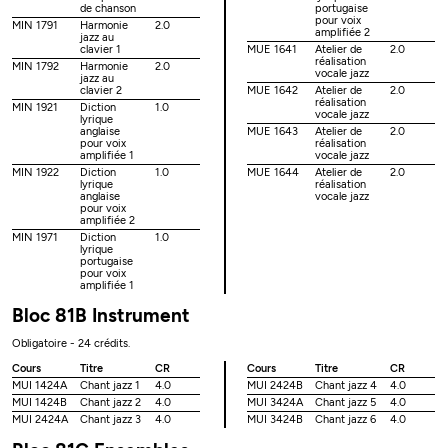
de chanson
portugaise
pour voix
MIN 1791
Harmonie
2.0
amplifiée 2
jazz au
clavier 1
MUE 1641
Atelier de
2.0
réalisation
MIN 1792
Harmonie
2.0
vocale jazz
jazz au
clavier 2
MUE 1642
Atelier de
2.0
réalisation
MIN 1921
Diction
1.0
vocale jazz
lyrique
anglaise
MUE 1643
Atelier de
2.0
pour voix
réalisation
amplifiée 1
vocale jazz
MIN 1922
Diction
1.0
MUE 1644
Atelier de
2.0
lyrique
réalisation
anglaise
vocale jazz
pour voix
amplifiée 2
MIN 1971
Diction
1.0
lyrique
portugaise
pour voix
amplifiée 1
Bloc 81B Instrument
Obligatoire - 24 crédits.
Cours
Titre
CR
Cours
Titre
CR
MUI 1424A
Chant jazz 1
4.0
MUI 2424B
Chant jazz 4
4.0
MUI 1424B
Chant jazz 2
4.0
MUI 3424A
Chant jazz 5
4.0
MUI 2424A
Chant jazz 3
4.0
MUI 3424B
Chant jazz 6
4.0