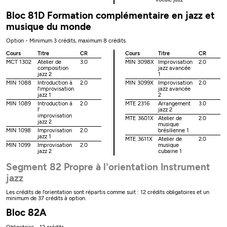
Bloc 81D Formation complémentaire en jazz et
musique du monde
Option - Minimum 3 crédits, maximum 8 crédits.
Cours
Titre
CR
Cours
Titre
CR
MCT 1302
Atelier de
3.0
MIN 3098X
Improvisation
2.0
composition
jazz avancée
jazz 2
1
MIN 1088
Introduction à
2.0
MIN 3099X
Improvisation
2.0
l'improvisation
jazz avancée
jazz 1
2
MIN 1089
Introduction à
2.0
MTE 2316
Arrangement
3.0
l'
jazz 2
improvisation
MTE 3601X
Atelier de
2.0
jazz 2
musique
MIN 1098
Improvisation
2.0
brésilienne 1
jazz 1
MTE 3611X
Atelier de
2.0
MIN 1099
Improvisation
2.0
musique
jazz 2
cubaine 1
Segment 82 Propre à l'orientation Instrument
jazz
Les crédits de l'orientation sont répartis comme suit : 12 crédits obligatoires et un
minimum de 37 crédits à option.
Bloc 82A