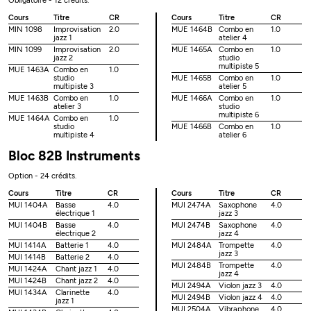
Obligatoire - 12 crédits.
Cours
Titre
CR
Cours
Titre
CR
MIN 1098
Improvisation
2.0
MUE 1464B
Combo en
1.0
jazz 1
atelier 4
MIN 1099
Improvisation
2.0
MUE 1465A
Combo en
1.0
jazz 2
studio
multipiste 5
MUE 1463A
Combo en
1.0
studio
MUE 1465B
Combo en
1.0
multipiste 3
atelier 5
MUE 1463B
Combo en
1.0
MUE 1466A
Combo en
1.0
atelier 3
studio
multipiste 6
MUE 1464A
Combo en
1.0
studio
MUE 1466B
Combo en
1.0
multipiste 4
atelier 6
Bloc 82B Instruments
Option - 24 crédits.
Cours
Titre
CR
Cours
Titre
CR
MUI 1404A
Basse
4.0
MUI 2474A
Saxophone
4.0
électrique 1
jazz 3
MUI 1404B
Basse
4.0
MUI 2474B
Saxophone
4.0
électrique 2
jazz 4
MUI 1414A
Batterie 1
4.0
MUI 2484A
Trompette
4.0
jazz 3
MUI 1414B
Batterie 2
4.0
MUI 2484B
Trompette
4.0
MUI 1424A
Chant jazz 1
4.0
jazz 4
MUI 1424B
Chant jazz 2
4.0
MUI 2494A
Violon jazz 3
4.0
MUI 1434A
Clarinette
4.0
MUI 2494B
Violon jazz 4
4.0
jazz 1
MUI 2504A
Vibraphone
4.0