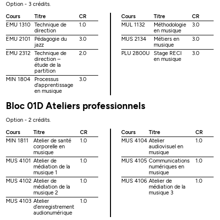
Option - 3 crédits.
Cours
Titre
CR
Cours
Titre
CR
EMU 1310
Technique de
1.0
MUL 1132
Méthodologie
3.0
direction
en musique
EMU 2101
Pédagogie du
3.0
MUS 2134
Métiers en
3.0
jazz
musique
EMU 2312
Technique de
2.0
PLU 2800U
Stage RECI
3.0
direction –
en musique
étude de la
partition
MIN 1804
Processus
3.0
d'apprentissage
en musique
Bloc 01D Ateliers professionnels
Option - 2 crédits.
Cours
Titre
CR
Cours
Titre
CR
MIN 1811
Atelier de santé
1.0
MUS 4104
Atelier
1.0
corporelle en
audiovisuel en
musique
musique
MUS 4101
Atelier de
1.0
MUS 4105
Communications
1.0
médiation de la
numériques en
musique 1
musique
MUS 4102
Atelier de
1.0
MUS 4106
Atelier de
1.0
médiation de la
médiation de la
musique 2
musique 3
MUS 4103
Atelier
1.0
d’enregistrement
audionumérique