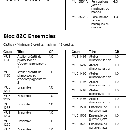
MUI 3564A
Percussions
4.0
jazz et
musiques du
monde
MUI 3564B
Percussions
4.0
jazz et
musiques du
monde
Bloc 82C Ensembles
Option - Minimum 6 crédits, maximum 12 crédits.
Cours
Titre
CR
Cours
Titre
CR
MUE
Atelier créatif de
1.0
MUE 1491
Atelier
1.0
1120
piano solo et
d'improvisation
d’accompagnement
MUE 1492
Atelier
1.0
1
d'improvisation
MUE
Atelier créatif de
1.0
MUE 1493
Atelier
1.0
1130
piano solo et
d'improvisation
d'accompagnement
MUE 1494
Atelier
1.0
2
d'improvisation
MUE
Ensemble
1.0
MUE 1495
Atelier
1.0
1261
d'improvisation
MUE
Ensemble
1.0
MUE 1496
Atelier
1.0
1262
d'improvisation
MUE
Ensemble
1.0
MUE 1501
Ensemble de
1.0
1263
guitares jazz
MUE
Ensemble
1.0
MUE 1502
Ensemble de
1.0
1264
guitares jazz
MUE
Ensemble
1.0
MUE 1503
Ensemble de
1.0
1265
guitares jazz
MUE
Ensemble
1.0