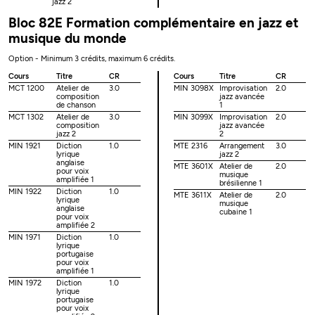
jazz 2
Bloc 82E Formation complémentaire en jazz et
musique du monde
Option - Minimum 3 crédits, maximum 6 crédits.
Cours
Titre
CR
Cours
Titre
CR
MCT 1200
Atelier de
3.0
MIN 3098X
Improvisation
2.0
composition
jazz avancée
de chanson
1
MCT 1302
Atelier de
3.0
MIN 3099X
Improvisation
2.0
composition
jazz avancée
jazz 2
2
MIN 1921
Diction
1.0
MTE 2316
Arrangement
3.0
lyrique
jazz 2
anglaise
MTE 3601X
Atelier de
2.0
pour voix
musique
amplifiée 1
brésilienne 1
MIN 1922
Diction
1.0
MTE 3611X
Atelier de
2.0
lyrique
musique
anglaise
cubaine 1
pour voix
amplifiée 2
MIN 1971
Diction
1.0
lyrique
portugaise
pour voix
amplifiée 1
MIN 1972
Diction
1.0
lyrique
portugaise
pour voix