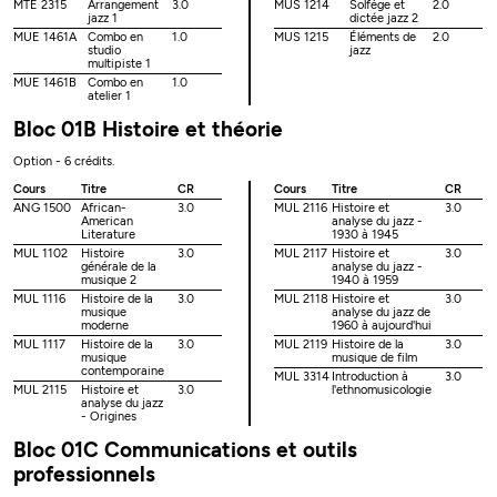
MTE 2315
Arrangement
3.0
MUS 1214
Solfège et
2.0
jazz 1
dictée jazz 2
MUE 1461A
Combo en
1.0
MUS 1215
Éléments de
2.0
studio
jazz
multipiste 1
MUE 1461B
Combo en
1.0
atelier 1
Bloc 01B Histoire et théorie
Option - 6 crédits.
Cours
Titre
CR
Cours
Titre
CR
ANG 1500
African-
3.0
MUL 2116
Histoire et
3.0
American
analyse du jazz -
Literature
1930 à 1945
MUL 1102
Histoire
3.0
MUL 2117
Histoire et
3.0
générale de la
analyse du jazz -
musique 2
1940 à 1959
MUL 1116
Histoire de la
3.0
MUL 2118
Histoire et
3.0
musique
analyse du jazz de
moderne
1960 à aujourd'hui
MUL 1117
Histoire de la
3.0
MUL 2119
Histoire de la
3.0
musique
musique de film
contemporaine
MUL 3314
Introduction à
3.0
MUL 2115
Histoire et
3.0
l'ethnomusicologie
analyse du jazz
- Origines
Bloc 01C Communications et outils
professionnels