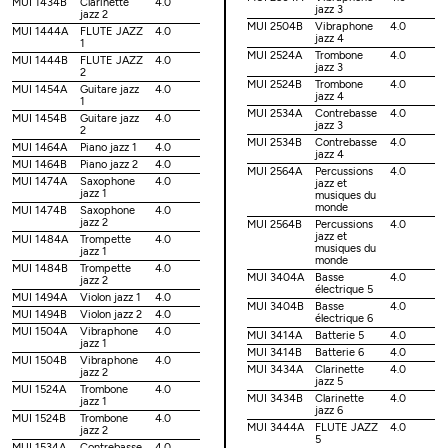
MUI 1434B
Clarinette
4.0
jazz 3
jazz 2
MUI 2504B
Vibraphone
4.0
MUI 1444A
FLUTE JAZZ
4.0
jazz 4
1
MUI 2524A
Trombone
4.0
MUI 1444B
FLUTE JAZZ
4.0
jazz 3
2
MUI 2524B
Trombone
4.0
MUI 1454A
Guitare jazz
4.0
jazz 4
1
MUI 2534A
Contrebasse
4.0
MUI 1454B
Guitare jazz
4.0
jazz 3
2
MUI 2534B
Contrebasse
4.0
MUI 1464A
Piano jazz 1
4.0
jazz 4
MUI 1464B
Piano jazz 2
4.0
MUI 2564A
Percussions
4.0
MUI 1474A
Saxophone
4.0
jazz et
jazz 1
musiques du
monde
MUI 1474B
Saxophone
4.0
jazz 2
MUI 2564B
Percussions
4.0
jazz et
MUI 1484A
Trompette
4.0
musiques du
jazz 1
monde
MUI 1484B
Trompette
4.0
MUI 3404A
Basse
4.0
jazz 2
électrique 5
MUI 1494A
Violon jazz 1
4.0
MUI 3404B
Basse
4.0
MUI 1494B
Violon jazz 2
4.0
électrique 6
MUI 1504A
Vibraphone
4.0
MUI 3414A
Batterie 5
4.0
jazz 1
MUI 3414B
Batterie 6
4.0
MUI 1504B
Vibraphone
4.0
MUI 3434A
Clarinette
4.0
jazz 2
jazz 5
MUI 1524A
Trombone
4.0
MUI 3434B
Clarinette
4.0
jazz 1
jazz 6
MUI 1524B
Trombone
4.0
MUI 3444A
FLUTE JAZZ
4.0
jazz 2
5
MUI 1534A
Contrebasse
4.0