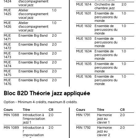
1424
d'accompagnement
MUE 1614
Orchestre de
2.0
vocal jazz
chambre jazz
MUE
Atelier
1.0
MUE 1631
Ensemble de
1.0
1425
d'accompagnement
percussions du
vocal jazz
monde
MUE
Atelier
1.0
MUE 1632
Ensemble de
1.0
1426
d'accompagnement
percussions du
vocal jazz
monde
MUE
Ensemble Big Band
2.0
MUE 1633
Ensemble de
1.0
1471
percussions du
MUE
Ensemble Big Band
2.0
monde
1472
MUE 1634
Ensemble de
1.0
MUE
Ensemble Big Band
2.0
percussions du
1473
monde
MUE
Ensemble Big Band
2.0
MUE 1635
Ensemble de
1.0
1474
percussions du
MUE
Ensemble Big Band
2.0
monde
1475
MUE 1636
Ensemble de
1.0
MUE
Ensemble Big Band
2.0
percussions du
1476
monde
Bloc 82D Théorie jazz appliquée
Option - Minimum 4 crédits, maximum 8 crédits.
Cours
Titre
CR
Cours
Titre
CR
MIN 1088
Introduction à
2.0
MIN 1791
Harmonie
2.0
l'improvisation
jazz au
jazz 1
clavier 1
MIN 1089
Introduction à
2.0
MIN 1792
Harmonie
2.0
l'
jazz au
improvisation
clavier 2