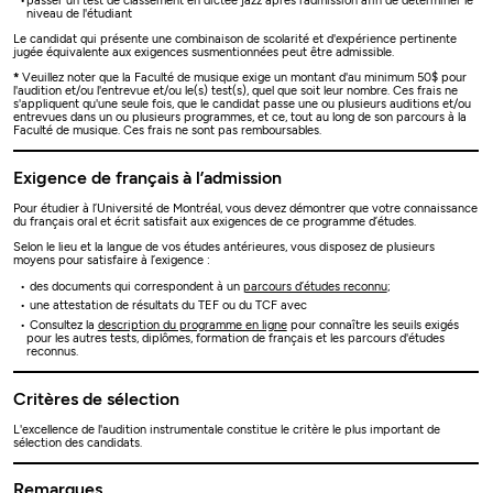
passer un test de classement en dictée jazz après l'admission afin de déterminer le
niveau de l'étudiant
Le candidat qui présente une combinaison de scolarité et d'expérience pertinente
jugée équivalente aux exigences susmentionnées peut être admissible.
*
Veuillez noter que la Faculté de musique exige un montant d'au minimum 50$ pour
l'audition et/ou l'entrevue et/ou le(s) test(s), quel que soit leur nombre. Ces frais ne
s'appliquent qu'une seule fois, que le candidat passe une ou plusieurs auditions et/ou
entrevues dans un ou plusieurs programmes, et ce, tout au long de son parcours à la
Faculté de musique. Ces frais ne sont pas remboursables.
Exigence de français à l’admission
Pour étudier à l’Université de Montréal, vous devez démontrer que votre connaissance
du français oral et écrit satisfait aux exigences de ce programme d’études.
Selon le lieu et la langue de vos études antérieures, vous disposez de plusieurs
moyens pour satisfaire à l’exigence :
des documents qui correspondent à un
parcours d’études reconnu
;
une attestation de résultats du TEF ou du TCF avec
Consultez la
description du programme en ligne
pour connaître les seuils exigés
pour les autres tests, diplômes, formation de français et les parcours d'études
reconnus.
Critères de sélection
L'excellence de l'audition instrumentale constitue le critère le plus important de
sélection des candidats.
Remarques