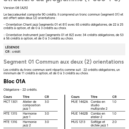
Version 08 (A25)
Le baccalauréat comporte 90 crédits. Il comprend un tronc commun (segment 01) et
est offert selon deux (2) orientations :
- Orientation Chant jazz (segments 01 et 81) avec 65 crédits obligatoires, de 22 à 25
crédits à option, et de 0 à 3 crédits au choix.
- Orientation Instrument jazz (segments 01 et 82) avec 34 crédits obligatoires, de 53
à 56 crédits à option, et de 0 à 3 crédits au choix.
LÉGENDE
CR :
crédit
Segment 01 Commun aux deux (2) orientations
Les crédits du tronc commun sont répartis comme suit : 22 crédits obligatoires, un
minimum de 11 crédits à option, et de 0 à 3 crédits au choix.
Bloc 01A
Obligatoire - 22 crédits.
Cours
Titre
CR
Cours
Titre
CR
MCT 1301
Atelier de
3.0
MUE 1462A
Combo en
1.0
composition
studio
jazz 1
multipiste 2
MTE 1315
Harmonie
3.0
MUE 1462B
Combo en
1.0
jazz 1
atelier 2
MTE 1316
Harmonie
3.0
MUS 1213
Solfège et
2.0
jazz 2
dictée jazz 1