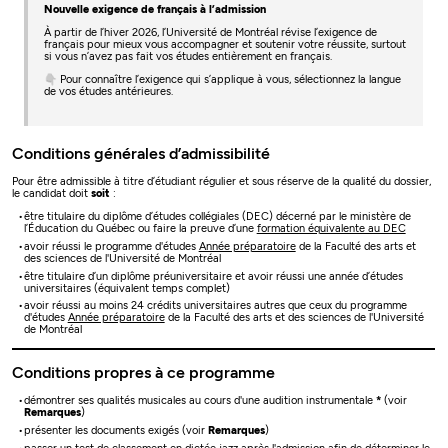
Nouvelle exigence de français à l’admission
À partir de l’hiver 2026, l’Université de Montréal révise l’exigence de
français pour mieux vous accompagner et soutenir votre réussite, surtout
si vous n’avez pas fait vos études entièrement en français.
👇 Pour connaître l’exigence qui s’applique à vous, sélectionnez la langue
de vos études antérieures.
Conditions générales d’admissibilité
Pour être admissible à titre d’étudiant régulier et sous réserve de la qualité du dossier,
le candidat doit
soit
:
être titulaire du diplôme d’études collégiales (DEC) décerné par le ministère de
l’Éducation du Québec ou faire la preuve d’une
formation équivalente au DEC
avoir réussi le programme d'études
Année préparatoire
de la Faculté des arts et
des sciences de l'Université de Montréal
être titulaire d’un diplôme préuniversitaire et avoir réussi une année d’études
universitaires (équivalent temps complet)
avoir réussi au moins 24 crédits universitaires autres que ceux du programme
d'études
Année préparatoire
de la Faculté des arts et des sciences de l'Université
de Montréal
Conditions propres à ce programme
démontrer ses qualités musicales au cours d'une audition instrumentale
*
(voir
Remarques
)
présenter les documents exigés (voir
Remarques
)