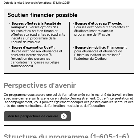
Date de la mise à jour des informations : 17 juillet 2025
Soutien financier possible
er
Bourses offertes à la Faculté de
Bourses d'études au 1
cycle:
musique:
Diverses options des
Bourses destinées aux étudiantes et
bourses et du soutien financier
étudiants inscrits dans un
er
offertes aux étudiantes et étudiants
programme de 1
cycle
inscrits à un programme de la
Faculté de musique
Bourse d'exemption UdeM:
Bourse de mobilité:
Financement
Bourse destinée aux étudiantes et
pour étudiantes et étudiants de
étudiants internationaux (à
l’UdeM souhaitant se réaliser à
l’exception des personnes
l’extérieur du Québec
candidates françaises ou belges
francophones)
Perspectives d'avenir
Ce programme vous assure une solide formation axée sur le marché du travail, en lien
avec une carrière sur la scène ou en studio d’enregistrement. Outre l’interprétation et
l’accompagnement, vous pouvez également occuper des postes dans les secteurs des
arts, des communications, de l’animation musicale et de l’éducation.
Voir les perspectives de carrière
Structure du programme (1-605-1-6)