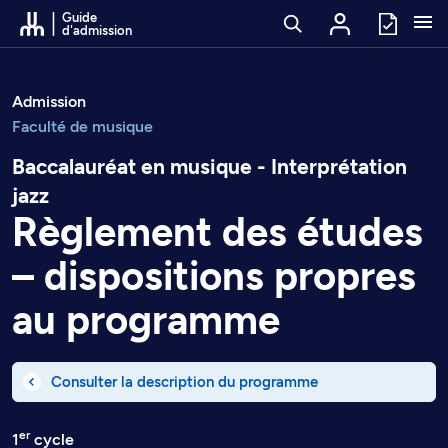
Passer au contenu
Guide
d'admission
Admission
Faculté de musique
Baccalauréat en musique - Interprétation
jazz
Règlement des études
– dispositions propres
au programme
Consulter la description du programme
er
1
cycle