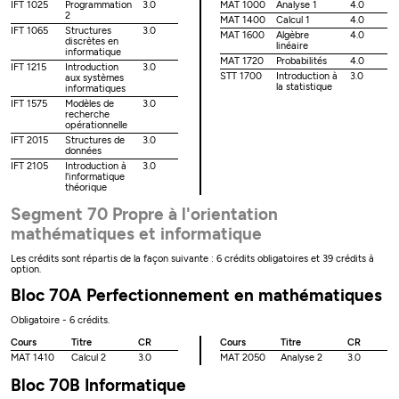
IFT 1025
Programmation
3.0
MAT 1000
Analyse 1
4.0
2
MAT 1400
Calcul 1
4.0
IFT 1065
Structures
3.0
MAT 1600
Algèbre
4.0
discrètes en
linéaire
informatique
MAT 1720
Probabilités
4.0
IFT 1215
Introduction
3.0
STT 1700
Introduction à
3.0
aux systèmes
la statistique
informatiques
IFT 1575
Modèles de
3.0
recherche
opérationnelle
IFT 2015
Structures de
3.0
données
IFT 2105
Introduction à
3.0
l'informatique
théorique
Segment 70 Propre à l'orientation
mathématiques et informatique
Les crédits sont répartis de la façon suivante : 6 crédits obligatoires et 39 crédits à
option.
Bloc 70A Perfectionnement en mathématiques
Obligatoire - 6 crédits.
Cours
Titre
CR
Cours
Titre
CR
MAT 1410
Calcul 2
3.0
MAT 2050
Analyse 2
3.0
Bloc 70B Informatique