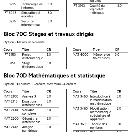
logiciels
IFT 3225
Technologie de
3.0
IFT 3913
Qualité du
3.0
l'Internet
logiciel et
IFT 3245
Simulation et
3.0
métriques
modèles
IFT 3275
Sécurité
3.0
informatique
Bloc 70C Stages et travaux dirigés
Option - Maximum 6 crédits.
Cours
Titre
CR
Cours
Titre
CR
IFT 3150
Projet
3.0
MAT 4000
Mémoire de
3.0
d'informatique
fin d'études
IFT 3151
Stage
3.0
d'informatique
Bloc 70D Mathématiques et statistique
Option - Minimum 15 crédits, maximum 24 crédits.
Cours
Titre
CR
Cours
Titre
CR
MAT 2100
Analyse 3
3.0
MAT 3450
Introduction à
3.0
la modélisation
MAT 2115
Équations
3.0
mathématique
différentielles
MAT 3460
Modélisation
3.0
MAT 2130
Variable
3.0
mathématique
complexe
spécialisée et
MAT 2300
Géométrie
3.0
appliquée
différentielle
MAT 3632
Théorie des
3.0
MAT 2412
Analyse
3.0
nombres
numérique