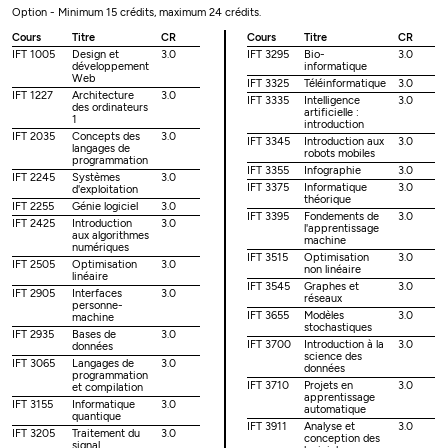
Option - Minimum 15 crédits, maximum 24 crédits.
Cours
Titre
CR
Cours
Titre
CR
IFT 1005
Design et
3.0
IFT 3295
Bio-
3.0
développement
informatique
Web
IFT 3325
Téléinformatique
3.0
IFT 1227
Architecture
3.0
IFT 3335
Intelligence
3.0
des ordinateurs
artificielle :
1
introduction
IFT 2035
Concepts des
3.0
IFT 3345
Introduction aux
3.0
langages de
robots mobiles
programmation
IFT 3355
Infographie
3.0
IFT 2245
Systèmes
3.0
IFT 3375
Informatique
3.0
d'exploitation
théorique
IFT 2255
Génie logiciel
3.0
IFT 3395
Fondements de
3.0
IFT 2425
Introduction
3.0
l'apprentissage
aux algorithmes
machine
numériques
IFT 3515
Optimisation
3.0
IFT 2505
Optimisation
3.0
non linéaire
linéaire
IFT 3545
Graphes et
3.0
IFT 2905
Interfaces
3.0
réseaux
personne-
IFT 3655
Modèles
3.0
machine
stochastiques
IFT 2935
Bases de
3.0
IFT 3700
Introduction à la
3.0
données
science des
IFT 3065
Langages de
3.0
données
programmation
IFT 3710
Projets en
3.0
et compilation
apprentissage
IFT 3155
Informatique
3.0
automatique
quantique
IFT 3911
Analyse et
3.0
IFT 3205
Traitement du
3.0
conception des
signal