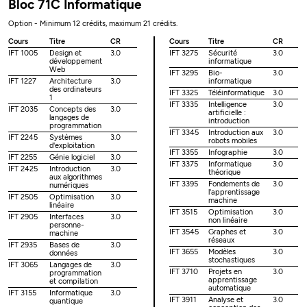
Bloc 71C Informatique
Option - Minimum 12 crédits, maximum 21 crédits.
Cours
Titre
CR
Cours
Titre
CR
IFT 1005
Design et
3.0
IFT 3275
Sécurité
3.0
développement
informatique
Web
IFT 3295
Bio-
3.0
IFT 1227
Architecture
3.0
informatique
des ordinateurs
IFT 3325
Téléinformatique
3.0
1
IFT 3335
Intelligence
3.0
IFT 2035
Concepts des
3.0
artificielle :
langages de
introduction
programmation
IFT 3345
Introduction aux
3.0
IFT 2245
Systèmes
3.0
robots mobiles
d'exploitation
IFT 3355
Infographie
3.0
IFT 2255
Génie logiciel
3.0
IFT 3375
Informatique
3.0
IFT 2425
Introduction
3.0
théorique
aux algorithmes
IFT 3395
Fondements de
3.0
numériques
l'apprentissage
IFT 2505
Optimisation
3.0
machine
linéaire
IFT 3515
Optimisation
3.0
IFT 2905
Interfaces
3.0
non linéaire
personne-
IFT 3545
Graphes et
3.0
machine
réseaux
IFT 2935
Bases de
3.0
IFT 3655
Modèles
3.0
données
stochastiques
IFT 3065
Langages de
3.0
IFT 3710
Projets en
3.0
programmation
apprentissage
et compilation
automatique
IFT 3155
Informatique
3.0
IFT 3911
Analyse et
3.0
quantique