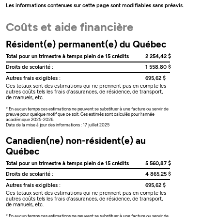
Les informations contenues sur cette page sont modifiables sans préavis.
Coûts et aide financière
Résident(e) permanent(e) du Québec
Total pour un trimestre à temps plein de 15 crédits
2 254,42 $
Droits de scolarité :
1 558,80 $
Autres frais exigibles :
695,62 $
Ces totaux sont des estimations qui ne prennent pas en compte les
autres coûts tels les frais d’assurances, de résidence, de transport,
de manuels, etc.
* En aucun temps ces estimations ne peuvent se substituer à une facture ou servir de
preuve pour quelque motif que ce soit. Ces estimés sont calculés pour l’année
académique 2025-2026.
Date de la mise à jour des informations : 17 juillet 2025
Canadien(ne) non-résident(e) au
Québec
Total pour un trimestre à temps plein de 15 crédits
5 560,87 $
Droits de scolarité :
4 865,25 $
Autres frais exigibles :
695,62 $
Ces totaux sont des estimations qui ne prennent pas en compte les
autres coûts tels les frais d’assurances, de résidence, de transport,
de manuels, etc.
* En aucun temps ces estimations ne peuvent se substituer à une facture ou servir de