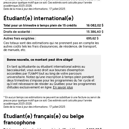
preuve pour quelque motif que ce soit. Ces estimés sont calculés pour l’année
académique 2025-2026.
Date de la mise à jour des informations : 17 juillet 2025
Étudiant(e) international(e)
Total pour un trimestre à temps plein de 15 crédits
16 082,02 $
Droits de scolarité :
15 386,40 $
Autres frais exigibles :
695,62 $
Ces totaux sont des estimations qui ne prennent pas en compte les
autres coûts tels les frais d’assurances, de résidence, de transport,
de manuels, etc.
Bonne nouvelle, ce montant peut être allégé!
En tant qu’étudiante ou étudiant international admis au
baccalauréat, vous avez droit aux bourses d’exemption
accordées par l’UdeM tout au long de votre parcours
universitaire. Notez qu’une inscription à temps plein pendant
deux trimestres s’impose pour les programmes du 1er cycle et
qu’il est nécessaire de résider au Québec pour les programmes
d’études exclusivement en ligne.
En savoir plus
* En aucun temps ces estimations ne peuvent se substituer à une facture ou servir de
preuve pour quelque motif que ce soit. Ces estimés sont calculés pour l’année
académique 2025-2026.
Date de la mise à jour des informations : 17 juillet 2025
Étudiant(e) français(e) ou belge
francophone