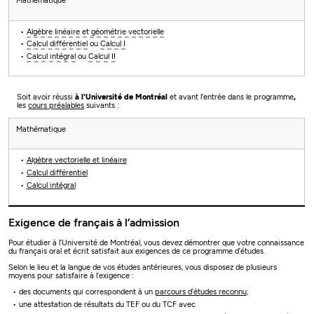
Mathématique
Algèbre linéaire et géométrie vectorielle
Calcul différentiel
ou
Calcul I
Calcul intégral
ou
Calcul II
Soit avoir réussi
à l'Université de Montréal
et avant l'entrée dans le programme
,
les
cours préalables
suivants :
Mathématique
Algèbre vectorielle et linéaire
Calcul différentiel
Calcul intégral
Exigence de français à l’admission
Pour étudier à l’Université de Montréal, vous devez démontrer que votre connaissance
du français oral et écrit satisfait aux exigences de ce programme d’études.
Selon le lieu et la langue de vos études antérieures, vous disposez de plusieurs
moyens pour satisfaire à l’exigence :
des documents qui correspondent à un
parcours d’études reconnu
;
une attestation de résultats du TEF ou du TCF avec