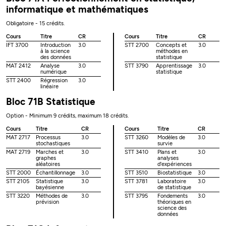
informatique et mathématiques
Obligatoire - 15 crédits.
Cours
Titre
CR
Cours
Titre
CR
IFT 3700
Introduction
3.0
STT 2700
Concepts et
3.0
à la science
méthodes en
des données
statistique
MAT 2412
Analyse
3.0
STT 3790
Apprentissage
3.0
numérique
statistique
STT 2400
Régression
3.0
linéaire
Bloc 71B Statistique
Option - Minimum 9 crédits, maximum 18 crédits.
Cours
Titre
CR
Cours
Titre
CR
MAT 2717
Processus
3.0
STT 3260
Modèles de
3.0
stochastiques
survie
MAT 2719
Marches et
3.0
STT 3410
Plans et
3.0
graphes
analyses
aléatoires
d'expériences
STT 2000
Échantillonnage
3.0
STT 3510
Biostatistique
3.0
STT 2105
Statistique
3.0
STT 3781
Laboratoire
3.0
bayésienne
de statistique
STT 3220
Méthodes de
3.0
STT 3795
Fondements
3.0
prévision
théoriques en
science des
données