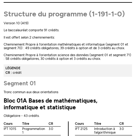
Structure du programme (1-191-1-0)
Version 10 (A19)
Le baccalauréat comporte 91 crédits.
Il est offert selon 2 cheminements:
Cheminement Propre à l'orientation mathématiques et informatique (segment 01 et
segment 70) : 49 crédits obligatoires, 39 crédits à option et de 3 crédits au choix.
Cheminement Propre à l'orientation science des données (segment 01 et segment 71)
: 58 crédits obligatoires, 30 crédits à option et 3 crédits au choix.
LÉGENDE
CR :
crédit
Segment 01
Tronc commun aux deux orientations
Bloc 01A Bases de mathématiques,
informatique et statistique
Obligatoire - 43 crédits.
Cours
Titre
CR
Cours
Titre
CR
IFT 1015
Programmation
3.0
IFT 2125
Introduction à
3.0
1
l'algorithmique