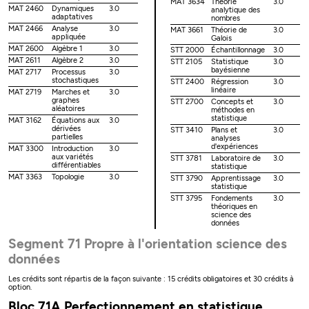
MAT 3634
Théorie
3.0
MAT 2460
Dynamiques
3.0
analytique des
adaptatives
nombres
MAT 2466
Analyse
3.0
MAT 3661
Théorie de
3.0
appliquée
Galois
MAT 2600
Algèbre 1
3.0
STT 2000
Échantillonnage
3.0
MAT 2611
Algèbre 2
3.0
STT 2105
Statistique
3.0
bayésienne
MAT 2717
Processus
3.0
stochastiques
STT 2400
Régression
3.0
linéaire
MAT 2719
Marches et
3.0
graphes
STT 2700
Concepts et
3.0
aléatoires
méthodes en
statistique
MAT 3162
Équations aux
3.0
dérivées
STT 3410
Plans et
3.0
partielles
analyses
d'expériences
MAT 3300
Introduction
3.0
aux variétés
STT 3781
Laboratoire de
3.0
différentiables
statistique
MAT 3363
Topologie
3.0
STT 3790
Apprentissage
3.0
statistique
STT 3795
Fondements
3.0
théoriques en
science des
données
Segment 71 Propre à l'orientation science des
données
Les crédits sont répartis de la façon suivante : 15 crédits obligatoires et 30 crédits à
option.
Bloc 71A Perfectionnement en statistique,