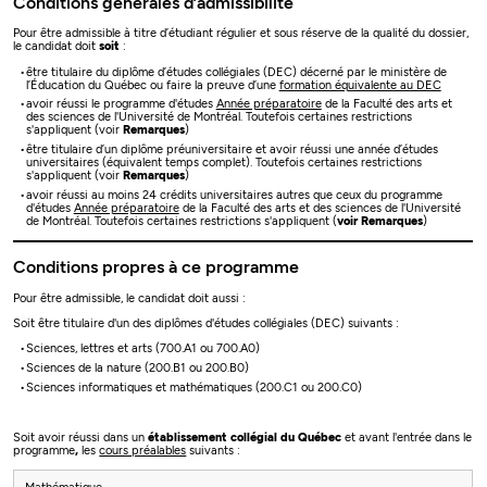
Conditions générales d’admissibilité
Pour être admissible à titre d’étudiant régulier et sous réserve de la qualité du dossier,
le candidat doit
soit
:
être titulaire du diplôme d’études collégiales (DEC) décerné par le ministère de
l’Éducation du Québec ou faire la preuve d’une
formation équivalente au DEC
avoir réussi le programme d'études
Année préparatoire
de la Faculté des arts et
des sciences de l'Université de Montréal. Toutefois certaines restrictions
s'appliquent (voir
Remarques
)
être titulaire d’un diplôme préuniversitaire et avoir réussi une année d’études
universitaires (équivalent temps complet). Toutefois certaines restrictions
s'appliquent (voir
Remarques
)
avoir réussi au moins 24 crédits universitaires autres que ceux du programme
d'études
Année préparatoire
de la Faculté des arts et des sciences de l'Université
de Montréal. Toutefois certaines restrictions s'appliquent (
voir Remarques
)
Conditions propres à ce programme
Pour être admissible, le candidat doit aussi :
Soit être titulaire d'un des diplômes d'études collégiales (DEC) suivants :
Sciences, lettres et arts (700.A1 ou 700.A0)
Sciences de la nature (200.B1 ou 200.B0)
Sciences informatiques et mathématiques (200.C1 ou 200.C0)
Soit avoir réussi dans un
établissement collégial du Québec
et avant l'entrée dans le
programme
,
les
cours préalables
suivants​​​​​​ :