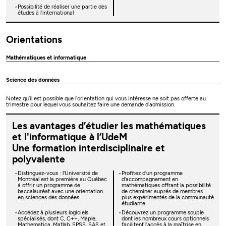
Possibilité de réaliser une partie des
études à l'international
Orientations
Mathématiques et informatique
Science des données
Notez qu’il est possible que l’orientation qui vous intéresse ne soit pas offerte au
trimestre pour lequel vous souhaitez faire une demande d’admission.
Les avantages d’étudier les mathématiques
et l'informatique à l’UdeM
Une formation interdisciplinaire et
polyvalente
Distinguez-vous : l'Université de
Profitez d'un programme
Montréal est la première au Québec
d'accompagnement en
à offrir un programme de
mathématiques offrant la possibilité
baccalauréat avec une orientation
de cheminer auprès de membres
en sciences des données
plus expérimentés de la communauté
étudiante
Accédez à plusieurs logiciels
Découvrez un programme souple
spécialisés, dont C, C++, Maple,
dont les nombreux cours optionnels
Mathematica, Matlab, SPSS, SAS et
facilitent l'accès à la maîtrise en