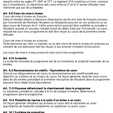
répartis entre les sigles IFT, MAT et STT. Le segment 01A constitue un tronc commun
e
e
aux 2 orientations. La répartition des cours entre la 2
et la 3
année d'études n'est
restreinte que par les préalables.
Art. 6.6 Cours de mise à niveau
Cours de mise à niveau en français :
Selon le résultat obtenu à l'épreuve d'expression écrite d'un test de français reconnu
par l'Université de Montréal, l'étudiant ou l'étudiante pourrait se voir prescrire un ou
deux cours de français écrit. Cette prescription pourrait être modifiée ou annulée si
l'étudiant soumet un nouveau résultat avant les délais fixés par l'Université. Le cours
imposé est suivi hors programme et doit être réussi au cours de la première année
d'études.
Cours de mise à niveau en sciences :
Toute personne qui s'est vu imposer un ou des cours de mise à niveau en sciences au
moment de son admission doit les réussir à son premier trimestre d'inscription.
Les cours de mise à niveau prescrits sont suivis hors programme.
Art. 6.10 Scolarité
La scolarité minimale du programme est de six trimestres, la scolarité maximale, de six
années.
Art. 8.2 Reconnaissance de crédits - Équivalence de cours
Dans le cas d'équivalences de cours, la reconnaissance est conditionnelle aux
objectifs, au contenu et au niveau du cours. De façon générale, seuls les cours suivis
dans les dix années précédant la première inscription de l'étudiant dans le programme
peuvent faire l'objet d'une équivalence.
Art. 11.2 Moyenne déterminant le cheminement dans le programme
La moyenne cumulative, calculée à la fin de chaque trimestre, détermine la
progression dans le programme.
Art. 13.4 Modalité de reprise à la suite d'un échec à un cours
De façon générale, l'étudiant qui échoue un cours doit le reprendre ou, avec
approbation de l'autorité compétente, lui substituer un autre cours.
Art. 14.1 Système de promotion