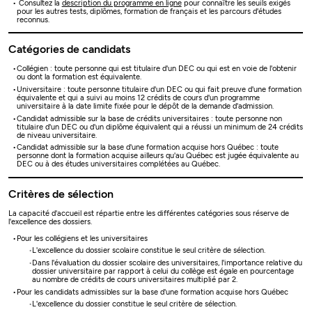
Consultez la
description du programme en ligne
pour connaître les seuils exigés
pour les autres tests, diplômes, formation de français et les parcours d'études
reconnus.
Catégories de candidats
Collégien : toute personne qui est titulaire d'un DEC ou qui est en voie de l'obtenir
ou dont la formation est équivalente.
Universitaire : toute personne titulaire d'un DEC ou qui fait preuve d'une formation
équivalente et qui a suivi au moins 12 crédits de cours d'un programme
universitaire à la date limite fixée pour le dépôt de la demande d'admission.
Candidat admissible sur la base de crédits universitaires : toute personne non
titulaire d'un DEC ou d'un diplôme équivalent qui a réussi un minimum de 24 crédits
de niveau universitaire.
Candidat admissible sur la base d'une formation acquise hors Québec : toute
personne dont la formation acquise ailleurs qu'au Québec est jugée équivalente au
DEC ou à des études universitaires complétées au Québec.
Critères de sélection
La capacité d'accueil est répartie entre les différentes catégories sous réserve de
l'excellence des dossiers.
Pour les collégiens et les universitaires
L'excellence du dossier scolaire constitue le seul critère de sélection.
Dans l'évaluation du dossier scolaire des universitaires, l'importance relative du
dossier universitaire par rapport à celui du collège est égale en pourcentage
au nombre de crédits de cours universitaires multiplié par 2.
Pour les candidats admissibles sur la base d'une formation acquise hors Québec
L'excellence du dossier constitue le seul critère de sélection.