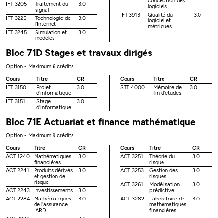
conception des
IFT 3205
Traitement du
3.0
logiciels
signal
IFT 3913
Qualité du
3.0
IFT 3225
Technologie de
3.0
logiciel et
l'Internet
métriques
IFT 3245
Simulation et
3.0
modèles
Bloc 71D Stages et travaux dirigés
Option - Maximum 6 crédits
Cours
Titre
CR
Cours
Titre
CR
IFT 3150
Projet
3.0
STT 4000
Mémoire de
3.0
d'informatique
fin d'études
IFT 3151
Stage
3.0
d'informatique
Bloc 71E Actuariat et finance mathématique
Option - Maximum 9 crédits.
Cours
Titre
CR
Cours
Titre
CR
ACT 1240
Mathématiques
3.0
ACT 3251
Théorie du
3.0
financières
risque
ACT 2241
Produits dérivés
3.0
ACT 3253
Gestion des
3.0
et gestion de
risques
risque
ACT 3261
Modélisation
3.0
ACT 2243
Investissements
3.0
prédictive
ACT 2284
Mathématiques
3.0
ACT 3282
Laboratoire de
3.0
de l'assurance
mathématiques
IARD
financières