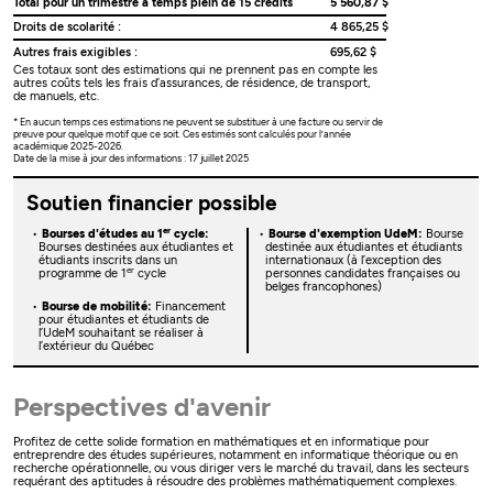
Total pour un trimestre à temps plein de 15 crédits
5 560,87 $
Droits de scolarité :
4 865,25 $
Autres frais exigibles :
695,62 $
Ces totaux sont des estimations qui ne prennent pas en compte les
autres coûts tels les frais d’assurances, de résidence, de transport,
de manuels, etc.
* En aucun temps ces estimations ne peuvent se substituer à une facture ou servir de
preuve pour quelque motif que ce soit. Ces estimés sont calculés pour l’année
académique 2025-2026.
Date de la mise à jour des informations : 17 juillet 2025
Soutien financier possible
er
Bourses d'études au 1
cycle:
Bourse d'exemption UdeM:
Bourse
Bourses destinées aux étudiantes et
destinée aux étudiantes et étudiants
étudiants inscrits dans un
internationaux (à l’exception des
er
programme de 1
cycle
personnes candidates françaises ou
belges francophones)
Bourse de mobilité:
Financement
pour étudiantes et étudiants de
l’UdeM souhaitant se réaliser à
l’extérieur du Québec
Perspectives d'avenir
Profitez de cette solide formation en mathématiques et en informatique pour
entreprendre des études supérieures, notamment en informatique théorique ou en
recherche opérationnelle, ou vous diriger vers le marché du travail, dans les secteurs
requérant des aptitudes à résoudre des problèmes mathématiquement complexes.