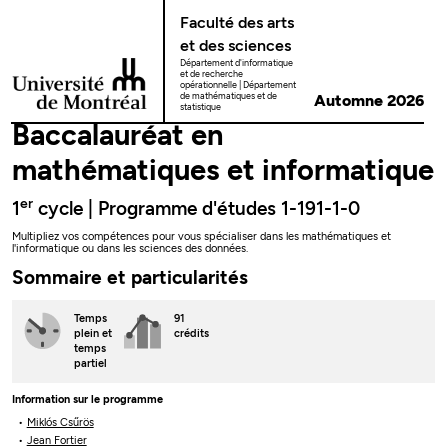
Passer au contenu
Faculté des arts
et des sciences
Département d'informatique
et de recherche
opérationnelle
Département
de mathématiques et de
Automne 2026
statistique
Baccalauréat en
mathématiques et informatique
er
1
cycle | Programme d'études 1-191-1-0
Multipliez vos compétences pour vous spécialiser dans les mathématiques et
l'informatique ou dans les sciences des données.
Sommaire et particularités
Temps
91
plein
et
crédits
temps
partiel
Information sur le programme
Miklós Csűrös
Jean Fortier