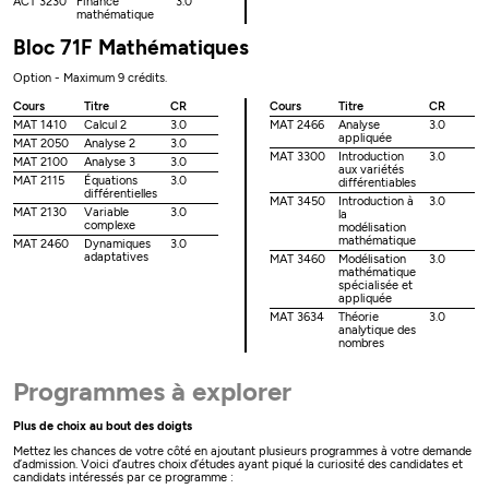
ACT 3230
Finance
3.0
mathématique
Bloc 71F Mathématiques
Option - Maximum 9 crédits.
Cours
Titre
CR
Cours
Titre
CR
MAT 1410
Calcul 2
3.0
MAT 2466
Analyse
3.0
appliquée
MAT 2050
Analyse 2
3.0
MAT 3300
Introduction
3.0
MAT 2100
Analyse 3
3.0
aux variétés
MAT 2115
Équations
3.0
différentiables
différentielles
MAT 3450
Introduction à
3.0
MAT 2130
Variable
3.0
la
complexe
modélisation
mathématique
MAT 2460
Dynamiques
3.0
adaptatives
MAT 3460
Modélisation
3.0
mathématique
spécialisée et
appliquée
MAT 3634
Théorie
3.0
analytique des
nombres
Programmes à explorer
Plus de choix au bout des doigts
Mettez les chances de votre côté en ajoutant plusieurs programmes à votre demande
d’admission. Voici d’autres choix d’études ayant piqué la curiosité des candidates et
candidats intéressés par ce programme :