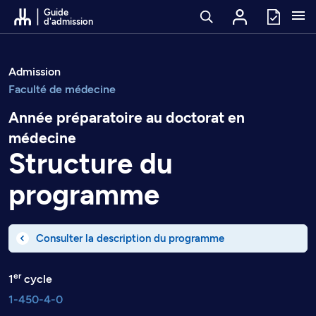
Passer au contenu
Guide
d'admission
Admission
Faculté de médecine
Année préparatoire au doctorat en
médecine
Structure du
programme
Consulter la description du programme
er
1
cycle
1-450-4-0