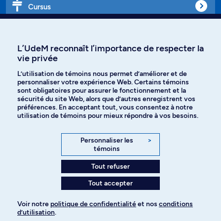
Cursus
Affiniti
L’UdeM reconnaît l’importance de respecter la
vie privée
L’utilisation de témoins nous permet d’améliorer et de
personnaliser votre expérience Web. Certains témoins
Langues
sont obligatoires pour assurer le fonctionnement et la
sécurité du site Web, alors que d’autres enregistrent vos
préférences. En acceptant tout, vous consentez à notre
Facebook
Instagram
utilisation de témoins pour mieux répondre à vos besoins.
TikTok
YouTube
Personnaliser les
>
témoins
Spotify
Tout refuser
Tout accepter
Politique de confidentialité
Voir notre
politique de confidentialité
et nos
conditions
d’utilisation
.