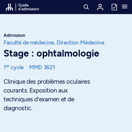
Passer au contenu
Guide
d'admission
Admission
Faculté de médecine,
Direction Médecine
Stage : ophtalmologie
er
1
cycle
MMD 3621
Clinique des problèmes oculaires
courants. Exposition aux
techniques d'examen et de
diagnostic.