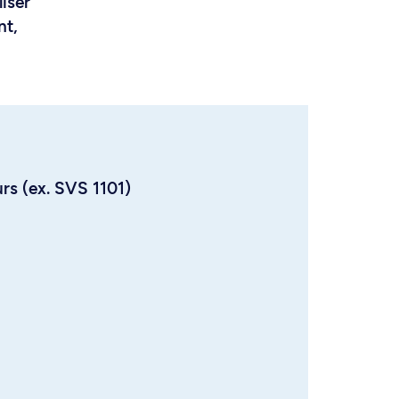
liser
nt,
urs (ex. SVS 1101)