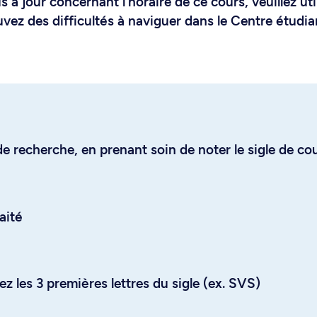
 à jour concernant l'horaire de ce cours, veuillez uti
uvez des difficultés à naviguer dans le Centre étudia
e recherche, en prenant soin de noter le sigle de co
aité
z les 3 premières lettres du sigle (ex. SVS)