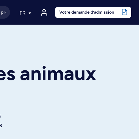
Votre demande d’admission
FR
res animaux
s
s