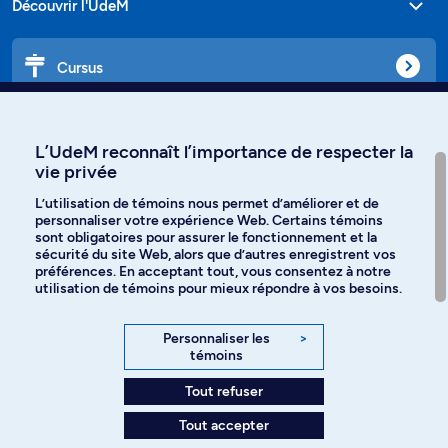
Découvrir l'UdeM
Cursus
Affiniti
L’UdeM reconnaît l’importance de respecter la
vie privée
L’utilisation de témoins nous permet d’améliorer et de
personnaliser votre expérience Web. Certains témoins
Langues
sont obligatoires pour assurer le fonctionnement et la
sécurité du site Web, alors que d’autres enregistrent vos
préférences. En acceptant tout, vous consentez à notre
Facebook
Instagram
utilisation de témoins pour mieux répondre à vos besoins.
TikTok
YouTube
Personnaliser les
>
témoins
Spotify
Tout refuser
Tout accepter
Politique de confidentialité