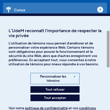
Cursus
Affiniti
L’UdeM reconnaît l’importance de respecter la
vie privée
L’utilisation de témoins nous permet d’améliorer et de
personnaliser votre expérience Web. Certains témoins
Langues
sont obligatoires pour assurer le fonctionnement et la
sécurité du site Web, alors que d’autres enregistrent vos
préférences. En acceptant tout, vous consentez à notre
Facebook
Instagram
utilisation de témoins pour mieux répondre à vos besoins.
TikTok
YouTube
Personnaliser les
>
témoins
Spotify
Tout refuser
Tout accepter
Politique de confidentialité
Voir notre
politique de confidentialité
et nos
conditions