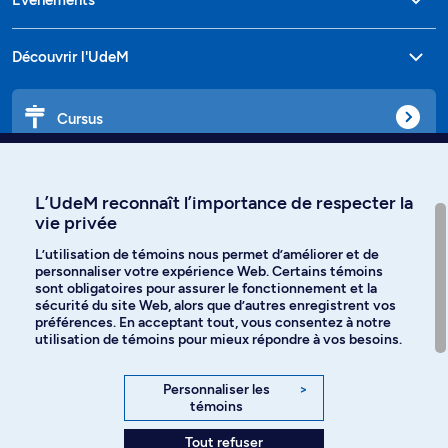
Découvrir l'UdeM
Cursus
Affiniti
L’UdeM reconnaît l’importance de respecter la
vie privée
L’utilisation de témoins nous permet d’améliorer et de
personnaliser votre expérience Web. Certains témoins
Langues
sont obligatoires pour assurer le fonctionnement et la
sécurité du site Web, alors que d’autres enregistrent vos
préférences. En acceptant tout, vous consentez à notre
Facebook
Instagram
utilisation de témoins pour mieux répondre à vos besoins.
TikTok
YouTube
Personnaliser les
>
témoins
Spotify
Tout refuser