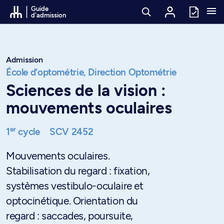
Passer au contenu
Guide
d'admission
Admission
École d'optométrie,
Direction Optométrie
Sciences de la vision :
mouvements oculaires
er
1
cycle
SCV 2452
Mouvements oculaires.
Stabilisation du regard : fixation,
systèmes vestibulo-oculaire et
optocinétique. Orientation du
regard : saccades, poursuite,