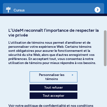
Cursus
Affiniti
L’UdeM reconnaît l’importance de respecter la
vie privée
L’utilisation de témoins nous permet d’améliorer et de
personnaliser votre expérience Web. Certains témoins
Langues
sont obligatoires pour assurer le fonctionnement et la
sécurité du site Web, alors que d’autres enregistrent vos
préférences. En acceptant tout, vous consentez à notre
Facebook
Instagram
utilisation de témoins pour mieux répondre à vos besoins.
TikTok
YouTube
Personnaliser les
>
témoins
Spotify
Tout refuser
Tout accepter
Politique de confidentialité
Voir notre
politique de confidentialité
et nos
conditions