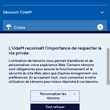
Découvrir l'UdeM
Cursus
Affiniti
L’UdeM reconnaît l’importance de respecter la
vie privée
L’utilisation de témoins nous permet d’améliorer et de
personnaliser votre expérience Web. Certains témoins
Langues
sont obligatoires pour assurer le fonctionnement et la
sécurité du site Web, alors que d’autres enregistrent vos
préférences. En acceptant tout, vous consentez à notre
Facebook
Instagram
utilisation de témoins pour mieux répondre à vos besoins.
TikTok
YouTube
Personnaliser les
>
témoins
Spotify
Tout refuser