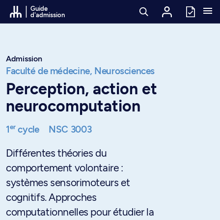
Passer au contenu
Guide
d'admission
Admission
Faculté de médecine,
Neurosciences
Perception, action et
neurocomputation
er
1
cycle
NSC 3003
Différentes théories du
comportement volontaire :
systèmes sensorimoteurs et
cognitifs. Approches
computationnelles pour étudier la