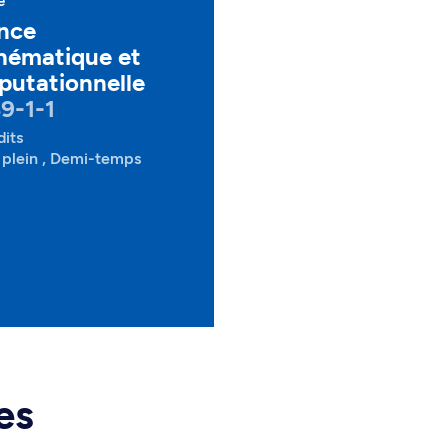
e
nce
hématique et
utationnelle
9-1-1
dits
plein , Demi-temps
es