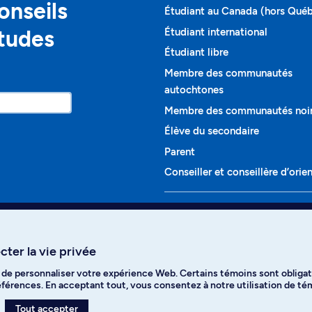
onseils
Étudiant au Canada (hors Qué
études
Étudiant international
Étudiant libre
Membre des communautés
autochtones
Membre des communautés noi
Élève du secondaire
Parent
Conseiller et conseillère d’orie
Programmes et cours
Liste complète des cours
ter la vie privée
Voir tous les programmes
t de personnaliser votre expérience Web. Certains témoins sont obligat
ikTok
YouTube
Spotify
références. En acceptant tout, vous consentez à notre utilisation de t
Tout accepter