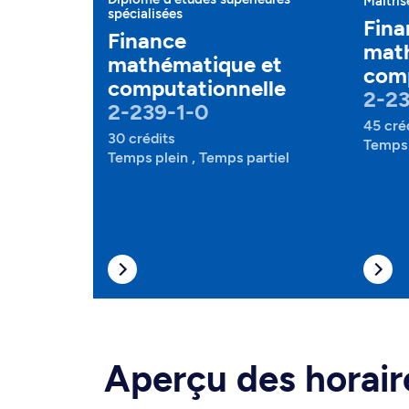
Maîtris
spécialisées
Fina
Finance
mat
mathématique et
comp
computationnelle
2-23
2-239-1-0
45 cré
30 crédits
Temps 
Temps plein , Temps partiel
Aperçu des horair