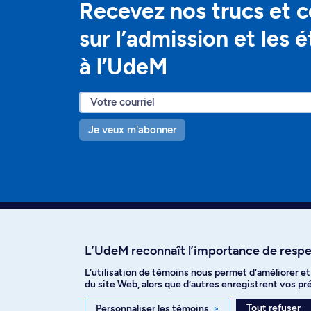
Recevez nos trucs et c
sur l’admission et les 
à l’UdeM
Je veux m'abonner
L’UdeM reconnaît l’importance de respec
L’utilisation de témoins nous permet d’améliorer e
Facebook
Instagram
T
du site Web, alors que d’autres enregistrent vos p
Tout refuser
Personnaliser les témoins
>