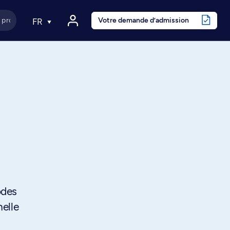
Votre demande d’admission
FR
odes
elle