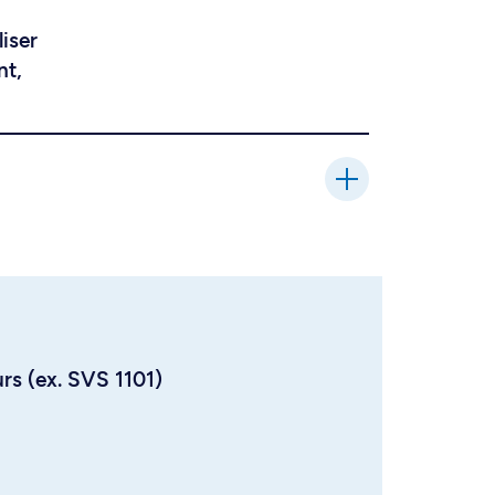
liser
nt,
urs (ex. SVS 1101)