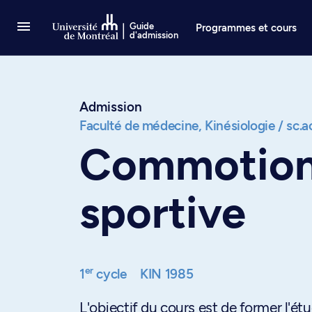
Passer au contenu
Guide
Programmes et cours
d'admission
Admission
Faculté de médecine,
Kinésiologie / sc.
Commotions
sportive
er
1
cycle
KIN 1985
L'objectif du cours est de former l'é