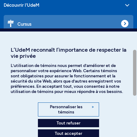
Découvrir l'UdeM
Cursus
Affiniti
L’UdeM reconnaît l’importance de respecter la
vie privée
L’utilisation de témoins nous permet d’améliorer et de
personnaliser votre expérience Web. Certains témoins
Langues
sont obligatoires pour assurer le fonctionnement et la
sécurité du site Web, alors que d’autres enregistrent vos
préférences. En acceptant tout, vous consentez à notre
Facebook
Instagram
utilisation de témoins pour mieux répondre à vos besoins.
TikTok
YouTube
Personnaliser les
>
témoins
Spotify
Tout refuser
Tout accepter